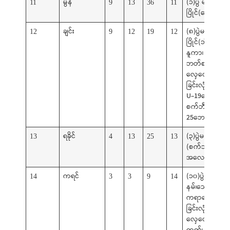
မွန်
(၁)ပွဲ မ
11
9
13
36
11
ပြိုင်(သေနတ်ပစ
ချင်း
(၈)ပွဲမ
12
9
12
19
12
ပြိုင်(ဘိလိယက
နူကာ၊ ရေကူး၊
ဘတ်စကက်ဘေ
လှေလှော်၊
ခြင်းလုံး၊
U-19ဘောလုံး(မ
စက်ဘီး၊U-
25ဘောလုံး(မ))
ရခိုင်
(၃)ပွဲမပြိုင်
13
4
13
25
13
(စက်ဘီး၊ ခြင်းလု
အလေးမ))
ကရင်
(၁၀)ပွဲမပြိုင်၊ (ဗိ
14
3
3
9
14
နမ်၊သေနတ်ပစ်
ကရာတေး၊
ခြင်းလုံး၊အလေး
လှေလှော်၊ခရစ်
ကက်၊ စက်ဘီး၊ 