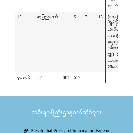
ရှူး၊ သိုင်း)
နေပြည်တော်
(၁၀)ပွဲမ
15
1
5
7
15
ပြိုင်(ကြက်တော
ဘိလိယက်/စနူ
ကာ၊ ဗိုဗီနမ်၊
ရေကူး၊သေနတ်
ပစ်၊ကရာတေး၊
ဂျူဒို၊ ဘတ်စက
ဘော၊တင်းနစ်၊
25ဘောလုံး(မ))
စုစုပေါင်း
381
381
517
အစိုးရဝန်ကြီးဌာနဝဘ်ဆိုဒ်များ
Presidential Press and Information Bureau