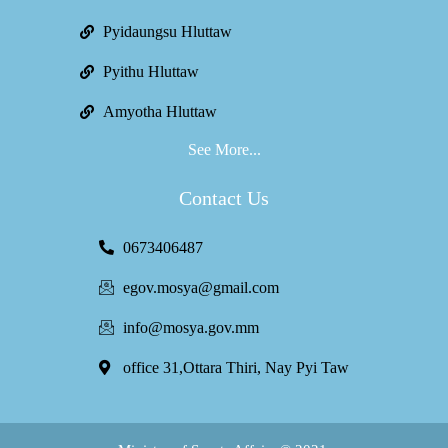
Pyidaungsu Hluttaw
Pyithu Hluttaw
Amyotha Hluttaw
See More...
Contact Us
0673406487
egov.mosya@gmail.com
info@mosya.gov.mm
office 31,Ottara Thiri, Nay Pyi Taw