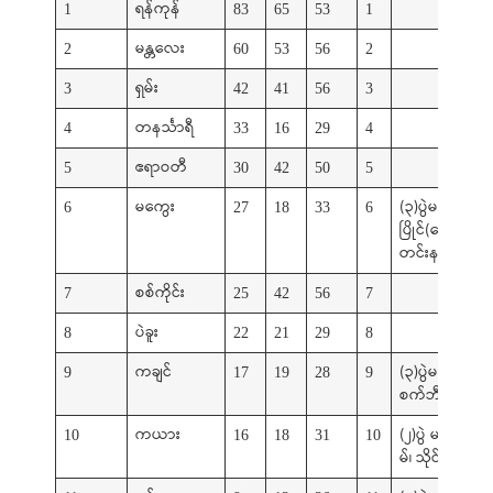
ရန်ကုန်
1
83
65
53
1
မန္တလေး
2
60
53
56
2
ရှမ်း
3
42
41
56
3
တနင်္သာရီ
4
33
16
29
4
ဧရာဝတီ
5
30
42
50
5
မကွေး
(၃)ပွဲမ
6
27
18
33
6
ပြိုင်(သေနတ်ပစ
တင်းနစ်၊ ဝူရှူး)
စစ်ကိုင်း
7
25
42
56
7
ပဲခူး
8
22
21
29
8
ကချင်
(၃)ပွဲမပြိုင်(ဗိုဗီ
9
17
19
28
9
စက်ဘီး၊ ခြင်းလုံ
ကယား
(၂)ပွဲ မပြိုင် (ဗို
10
16
18
31
10
မ်၊ သိုင်း)