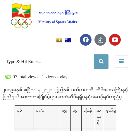
အားကစားရေးရာဝန်ကြီးဌာန
Ministry of Sports Affairs
97 total views
, 1 views today
၂၀၁၉ခုနှစ် ဧပြီလ မှ ၂၀၂၀ ပြည့်နှစ် မတ်လအထိ တိုင်းဒေသကြီးနှင့်
ပြည်နယ်အားကစားပြိုင်ပွဲများ ဆုတံဆိပ်ရရှိမှုနှင့်အဆင့်ရပ်တည်မှု
စဉ်
တ/ပ
ရွှေ
ငွေ
ကြေး
အ
မှတ်ချက်
ဆ
င့်