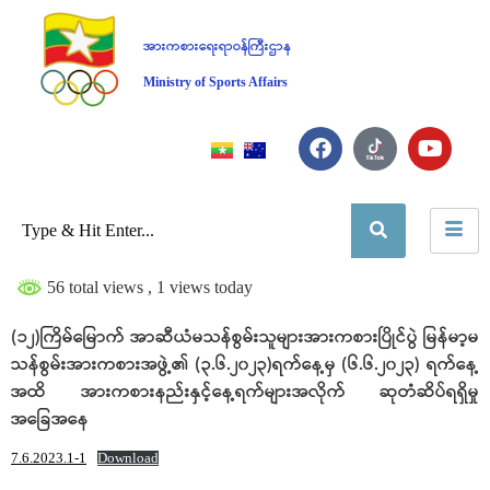
အားကစားရေးရာဝန်ကြီးဌာန
Ministry of Sports Affairs
56 total views
, 1 views today
(၁၂)ကြိမ်မြောက် အာဆီယံမသန်စွမ်းသူများအားကစားပြိုင်ပွဲ မြန်မာ့မ
သန်စွမ်းအားကစားအဖွဲ့၏ (၃.၆.၂၀၂၃)ရက်နေ့မှ (၆.၆.၂၀၂၃) ရက်နေ့
အထိ အားကစားနည်းနှင့်နေ့ရက်များအလိုက် ဆုတံဆိပ်ရရှိမှု
အခြေအနေ
7.6.2023.1-1
Download