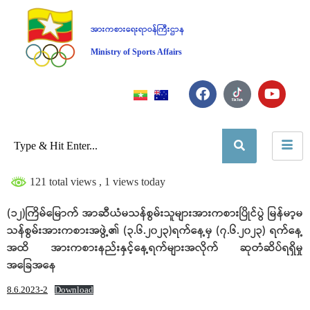
အားကစားရေးရာဝန်ကြီးဌာန
Ministry of Sports Affairs
121 total views
, 1 views today
(၁၂)ကြိမ်မြောက် အာဆီယံမသန်စွမ်းသူများအားကစားပြိုင်ပွဲ မြန်မာ့မ
သန်စွမ်းအားကစားအဖွဲ့၏ (၃.၆.၂၀၂၃)ရက်နေ့မှ (၇.၆.၂၀၂၃) ရက်နေ့
အထိ အားကစားနည်းနှင့်နေ့ရက်များအလိုက် ဆုတံဆိပ်ရရှိမှု
အခြေအနေ
8.6.2023-2
Download