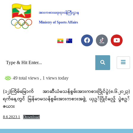
အားကစားရေးရာဝန်ကြီးဌာန
Ministry of Sports Affairs
49 total views
, 1 views today
(၁၂)ကြိမ်မြောက် အာဆီယံမသန်စွမ်းအားကစားပြိုင်ပွဲ(၈.၆.၂၀၂၃)
ရက်နေ့တွင် မြန်မာမသန်စွမ်းအားကစားအဖွဲ့ ယှဥ်ပြိုင်မည့် ပွဲစဥ်
ဇယား
8.6.2023.1
Download