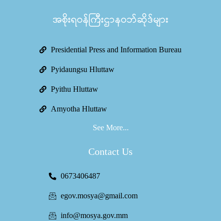
အစိုးရဝန်ကြီးဌာနဝဘ်ဆိုဒ်များ
Presidential Press and Information Bureau
Pyidaungsu Hluttaw
Pyithu Hluttaw
Amyotha Hluttaw
See More...
Contact Us
0673406487
egov.mosya@gmail.com
info@mosya.gov.mm