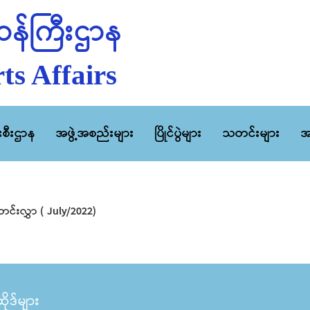
န်ကြီးဌာန
ts Affairs
ီးစီးဌာန
အဖွဲ့အစည်းများ
ပြိုင်ပွဲများ
သတင်းများ
အ
်းလွှာ ( July/2022)
ုဒ်များ