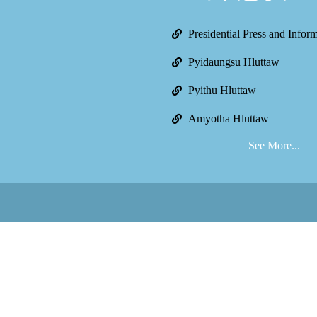
Presidential Press and Infor
Pyidaungsu Hluttaw
Pyithu Hluttaw
Amyotha Hluttaw
See More...