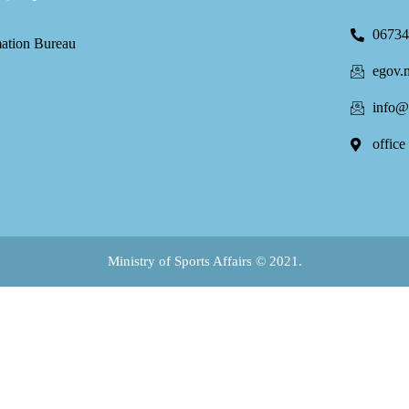
06734
mation Bureau
egov.
info@
office
Ministry of Sports Affairs © 2021.