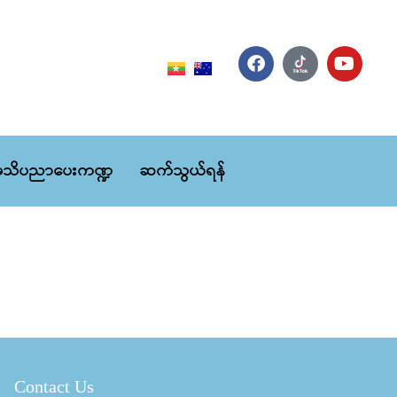
သိပညာပေးကဏ္ဍ
ဆက်သွယ်ရန်
Contact Us