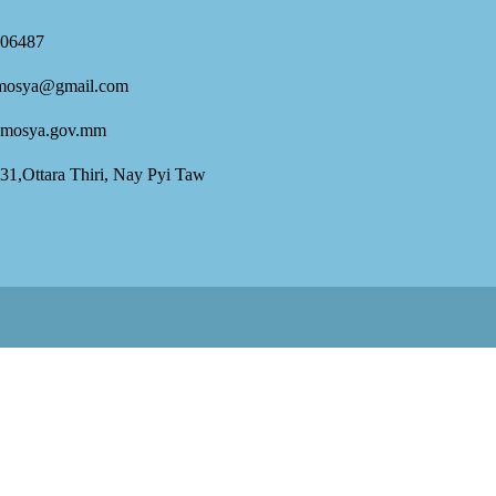
06487
mosya@gmail.com
mosya.gov.mm
 31,Ottara Thiri, Nay Pyi Taw