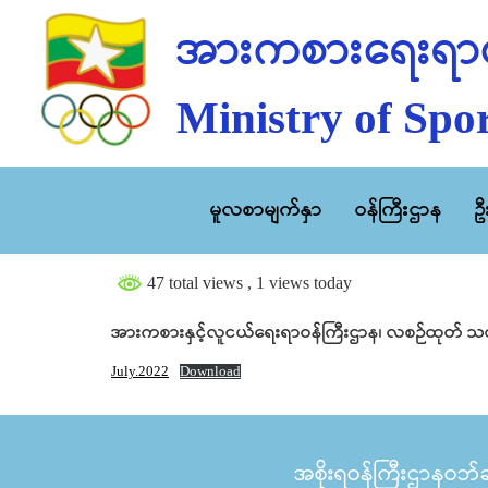
အားကစားရေးရာဝ
Ministry of Spor
မူလစာမျက်နှာ
ဝန်ကြီးဌာန
ဥ
47 total views
, 1 views today
အားကစားနှင့်လူငယ်ရေးရာဝန်ကြီးဌာန၊ လစဉ်ထုတ် သတင
July.2022
Download
အစိုးရဝန်ကြီးဌာနဝဘ်ဆိ