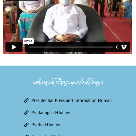
အစိုးရဝန်ကြီးဌာနဝဘ်ဆိုဒ်များ
Presidential Press and Information Bureau
Pyidaungsu Hluttaw
Pyithu Hluttaw