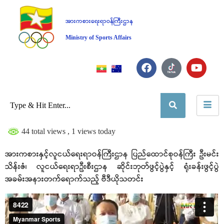
အားကစားရေးရာဝန်ကြီးဌာန
Ministry of Sports Affairs
44 total views
, 1 views today
အားကစားနှင့်လူငယ်ရေးရာဝန်ကြီးဌာန ပြည်ထောင်စုဝန်ကြီး ဦးမင်း
သိန်းဇံ၊ လူငယ်ရေးရာဦးစီးဌာန ဆိုင်းဘုတ်ဖွင့်ပွဲနှင့် ရုံးခန်းဖွင့်ပွဲ
အခမ်းအနားတက်ရောက်သည့် ဗီဒီယိုသတင်း