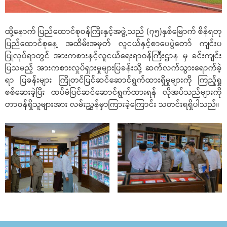
ထို့နောက် ပြည်ထောင်စုဝန်ကြီးနှင့်အဖွဲ့သည် (၇၅)နှစ်မြောက် စိန်ရတု
ပြည်ထောင်စုနေ့ အထိမ်းအမှတ် လူငယ်နှင့်စာပေပွဲတော် ကျင်းပ
ပြုလုပ်ရာတွင် အားကစားနှင့်လူငယ်ရေးရာဝန်ကြီးဌာန မှ ခင်းကျင်း
ပြသမည့် အားကစားလှုပ်ရှားမှုများပြခန်းသို့ ဆက်လက်သွားရောက်ခဲ့
ရာ ပြခန်းများ ကြိုတင်ပြင်ဆင်ဆောင်ရွက်ထားရှိမှုများကို ကြည့်ရှု
စစ်ဆေးခဲ့ပြီး ထပ်မံပြင်ဆင်ဆောင်ရွက်ထားရန် လိုအပ်သည်များကို
တာဝန်ရှိသူများအား လမ်းညွှန်မှာကြားခဲ့ကြောင်း သတင်းရရှိပါသည်။