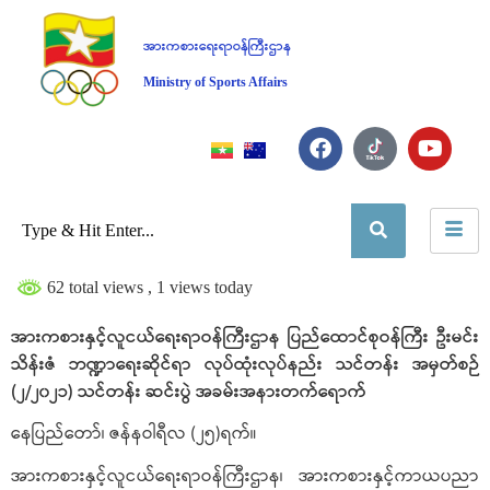
အားကစားရေးရာဝန်ကြီးဌာန
Ministry of Sports Affairs
62 total views
, 1 views today
အားကစားနှင့်လူငယ်ရေးရာဝန်ကြီးဌာန ပြည်ထောင်စုဝန်ကြီး ဦးမင်း
သိန်းဇံ ဘဏ္ဍာရေးဆိုင်ရာ လုပ်ထုံးလုပ်နည်း သင်တန်း အမှတ်စဉ်
(၂/၂၀၂၁) သင်တန်း ဆင်းပွဲ အခမ်းအနားတက်ရောက်
နေပြည်တော်၊ ဇန်နဝါရီလ (၂၅)ရက်။
အားကစားနှင့်လူငယ်ရေးရာဝန်ကြီးဌာန၊ အားကစားနှင့်ကာယပညာ