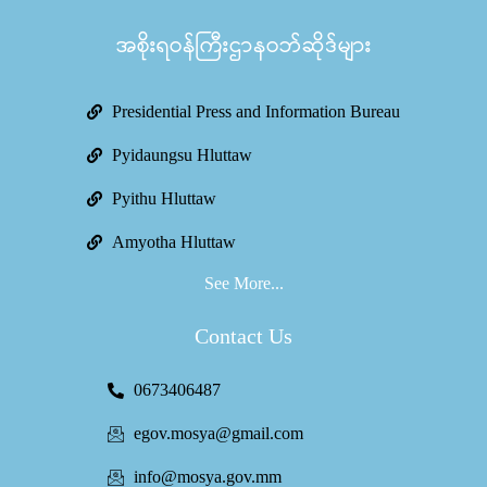
အစိုးရဝန်ကြီးဌာနဝဘ်ဆိုဒ်များ
Presidential Press and Information Bureau
Pyidaungsu Hluttaw
Pyithu Hluttaw
Amyotha Hluttaw
See More...
Contact Us
0673406487
egov.mosya@gmail.com
info@mosya.gov.mm