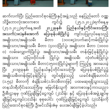
ဆက်လက်ပြီး ပြည်ထောင်စုဝန်ကြီးနှင့်အဖွဲ့သည် နေပြည်တော် ဝဏ္ဏ
သိဒ္ဓိဘောလုံးအားကစား ကွင်း၌ (၂၅.၁.၂၀၂၂)ရက်နေ့မှ
(၂၇.၁.၂၀၂၂)ရက်နေ့အထိ
၂၀၂၂ခုနှစ်၊ ပြည်နယ်နှင့်တိုင်းဒေသကြီး
အသက်(၁၈)နှစ်အောက် ပြေးခုန်ပစ်ပြိုင်ပွဲ
ကျင်းပပြုလုပ်နေသည့်
အမျိုးသား/အမျိုးသမီး မီတာ (၁၀၀x၄)လက်ဆင့်ကမ်းပြိုင်ပွဲ၊
အမျိုးသား/အမျိုးသမီး မီတာ (၄၀၀)ပြိုင်ပွဲ၊ အမျိုးသား မီတာ (၁ဝဝဝ
ဝ) လမ်းလျှောက်ပြိုင်ပွဲ၊ အမျိုးသား/အမျိုးသမီး တန်းမြင့်ခုန်ပြိုင်ပွဲ၊
အမျိုးသား သံပြားဝိုင်းပစ် ပြိုင်ပွဲ၊ အမျိုးသမီး လှံတံပစ်ပြိုင်ပွဲ၊
အမျိုးသား/အမျိုးသမီး မီတာ(၁၅ဝဝ)ပြိုင်ပွဲများကို ကြည့်ရှု အားပေးခဲ့
ပြီး ၂၀၁၉ခုနှစ်၊ ပြည်နယ်နှင့်တိုင်းဒေသကြီး ပြေးခုန်ပစ်ပြိုင်ပွဲ၌
အမျိုးသမီးတန်းမြင့်ခုန်ပြိုင်ပွဲ တွင်ရရှိခဲ့သည့် ယခင်စံချိန်ဟောင်း
(၁.၅၄) မီတာကို စံချိန်သစ်(၁.၆၀)မီတာဖြင့် ပထမဆုရရှိသွားသည့်
တနင်္သာရီတိုင်းဒေသကြီးမှ မမြတ်နိုးသူကို အားကစားနှင့်ကာယညာ
ဦးစီးဌာနမှ ဂုဏ်ပြုချီးမြှင့်ငွေကျပ် (၂)သိန်း နှင့် ပြေးခုန်ပစ်အဖွဲ့ချုပ်မှ
ချီးမြှင့်ငွေကျပ်(၁)သိန်း စုစုပေါင်း ဂုဏ်ပြုချီးမြှင့်ငွေကျပ် (၃)သိန်းကို
ပြည်ထောင်စုဝန်ကြီး ဦးမင်းသိန်းဇံမှ ပေးအပ်ချီးမြှင့်ခဲ့ပါသည်။