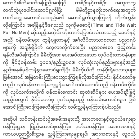
ကောင်းစိတ်ဓာတ်အပြည့်အဝဖြင့် တစ်ဦးနှင့်တစ်ဦး အတူတကွ
လက်တွဲပူးပေါင်းဆောင်ရွက်ပြီး မိမိတို့ဌာနတိုးတက်ရေးအတွက်
လက်တွေ့အကောင်အထည်ဖော် ဆောင်ရွက်သွားကြရန် တိုက်တွန်း
လိုကြောင်း၊ အချိန်နှင့်ဒီရေသည် လူကိုမစောင့်(Time and Tide Wait
For No Men) ဆိုသည့်အတိုင်း တိုးတက်ပြောင်းလဲလာသည့် ခေတ်နှင့်
အညီ ဝန်ထမ်းများ ကွန်ပျူတာနှင့် အင်္ဂလိပ်ဘာသာစကား ပညာရပ်
များကို အချိန်ရှိခိုက် လေ့လာလိုက်စားပြီး ပညာဝမ်းစာ ဖြည့်တင်း
ရန်လိုအပ်ကြောင်း၊ မိမိတို့အား ပေးအပ်ထားသော လုပ်ငန်းတာဝန်များ
ကို နိုင်ငံ့ဝန်ထမ်း ဥပဒေ/နည်းဥပဒေ၊ လုပ်ထုံးလုပ်နည်းများနှင့်အညီ
နည်းစနစ်မှန်ကန်စွာဆောင်ရွက်ပြီး မိမိကိုယ်ကို တန်ဖိုးရှိသောသူများ
ဖြစ်အောင် အမြဲတမ်း ကြိုးစားသွားကြရန်လိုအပ်ကြောင်း၊ နိုင်ငံတော်မှ
လည်း လုပ်ငန်းတာဝန်ကျေပွန်အောင်ထမ်းဆောင်သည့် ဝန်ထမ်းတိုင်း
ကို လုပ်သက်အလိုက် ဝန်ထမ်းကောင်း ဆုတံဆိပ်များ ပေးအပ်ချီးမြှင့်
သည့်အတွက် နိုင်ငံတော်မှ ဂုဏ်ယူရသည့် ဝန်ထမ်းကောင်းများ ဖြစ်
အောင် ကြိုးစားကြစေလိုကြောင်း လမ်းညွှန်မှာကြားခဲ့ပါသည်။
အဆိုပါ သင်တန်းဆင်းပွဲအခမ်းအနားသို့ အားကစားနှင့်လူငယ်ရေးရာ
ဝန်ကြီးဌာန ပြည်ထောင်စုဝန်ကြီး၊ ဒုတိယဝန်ကြီး၊ အားကစားနှင့်
ကာယပညာဦးစီးဌာန ညွှန်ကြားရေးမှူးချုပ်၊ အားကစားနှင့် လူငယ်