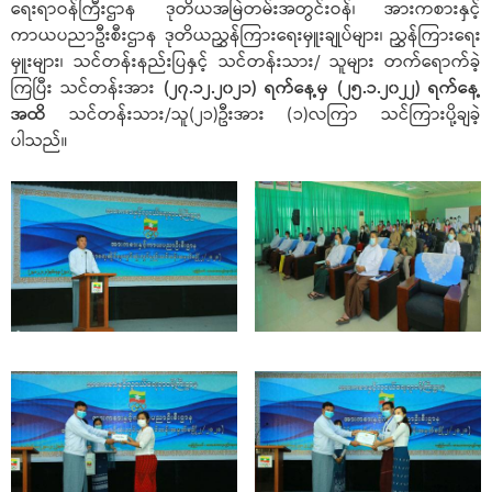
ရေးရာဝန်ကြီးဌာန ဒုတိယအမြဲတမ်းအတွင်းဝန်၊ အားကစားနှင့်
ကာယပညာဦးစီးဌာန ဒုတိယညွှန်ကြားရေးမှူးချုပ်များ၊ ညွှန်ကြားရေး
မှူးများ၊ သင်တန်းနည်းပြနှင့် သင်တန်းသား/ သူများ တက်ရောက်ခဲ့
ကြပြီး သင်တန်းအား
(၂၇.၁၂.၂၀၂၁) ရက်နေ့မှ (၂၅.၁.၂၀၂၂) ရက်နေ့
အထိ
သင်တန်းသား/သူ(၂၁)ဦးအား (၁)လကြာ သင်ကြားပို့ချခဲ့
ပါသည်။