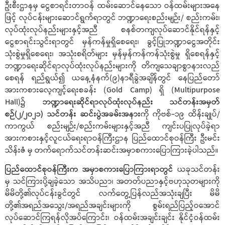
ဦးစီးဌာနမှ ငွေစာရင်းတာဝန် ထမ်းဆောင်နေသော ဝန်ထမ်းများအနေ
ဖြင့် လုပ်ငန်းများဆောင်ရွက်ရာတွင် ဘဏ္ဍာရေးစည်းမျဉ်း/ စည်းကမ်း၊
လုပ်ထုံးလုပ်နည်းများနှင့်အညီ စနစ်တကျလုပ်ဆောင်နိုင်ရန်နှင့်
ငွေစာရင်းသွင်းရာတွင် မှန်ကန်မှုရှိစေရေး၊ ခွင့်ပြုဘဏ္ဍာငွေအတိုင်း
သုံးစွဲမှုရှိစေရေး၊ အသုံးစရိတ်များ မှန်မှန်ကန်ကန်သုံးစွဲမှု ရှိစေရန်နှင့်
ဘဏ္ဍာရေးဆိုင်ရာလုပ်ထုံးလုပ်နည်းများကို တိကျသေချာစွာနားလည်
စေရန် ရည်ရွယ်၍ ယနေ့နံနက်(၉)နာရီခွဲအချိန်တွင် နေပြည်တော်
အားကစားလေ့ကျင့်ရေးစခန်း (Gold Camp) ရှိ (Multipurpose
Hall)၌
ဘဏ္ဍာရေးဆိုင်ရာလုပ်ထုံးလုပ်နည်း သင်တန်းအမှတ်
စဉ်(၂/၂၀၂၁) သင်တန်း ဆင်းပွဲအခမ်းအနား
ကို ကိုဗစ်-၁၉ ထိန်းချုပ်/
ကာကွယ် စည်းမျဉ်း/စည်းကမ်းများနှင့်အညီ ကျင်းပပြုလုပ်ခဲ့ရာ
အားကစားနှင့်လူငယ်ရေးရာဝန်ကြီးဌာန ပြည်ထောင်စုဝန်ကြီး ဦးမင်း
သိန်းဇံ မှ တက်ရောက်သင်တန်းဆင်းအမှာစကားပြောကြားခဲ့ပါသည်။
ပြည်ထောင်စုဝန်ကြီးက အမှာစကားပြောကြားရာတွင်
ယခုသင်တန်း
မှ သင်ကြားပို့ချခဲ့သော အသိပညာ၊ အတတ်ပညာနှင့်ဗဟုသုတများကို
မိမိတို့၏လုပ်ငန်းခွင်တွင် လက်တွေ့ပြန်လည်အသုံးချပြီး မိမိ
တို့၏အရည်အသွေး/အရည်အချင်းများကို စွမ်းရည်ပြည့်ဝအောင်
လုပ်ဆောင်ကြရန်လိုအပ်ကြောင်း၊ ဝန်ထမ်းအချင်းချင်း နိုင်ငံ့ဝန်ထမ်း