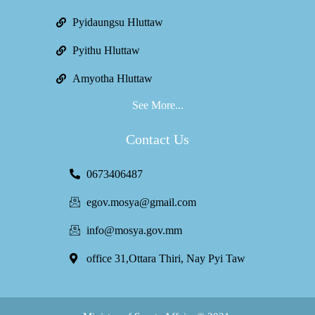
Pyidaungsu Hluttaw
Pyithu Hluttaw
Amyotha Hluttaw
See More...
Contact Us
0673406487
egov.mosya@gmail.com
info@mosya.gov.mm
office 31,Ottara Thiri, Nay Pyi Taw