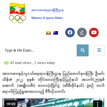
အားကစားရေးရာဝန်ကြီးဌာန
Ministry of Sports Affairs
45 total views
, 1 views today
အားကစားနှင့်လူငယ်ရေးရာဝန်ကြီးဌာန ပြည်ထောင်စုဝန်ကြီး ဦးမင်း
သိန်းဇံ ၂၀၂၂ ခုနှစ်၊ တိုင်းဒေသကြီးနှင့်ပြည်နယ် အသက်(၂၅)နှစ်
အောက် (အမျိုးသမီး) ဘောလုံးပြိုင်ပွဲ (ဆီမီးဖိုင်နယ်) ပွဲစဉ် တက်
ရောက်ကြည့်ရှုအားပေးသည့် ဗီဒီယိုသတင်း