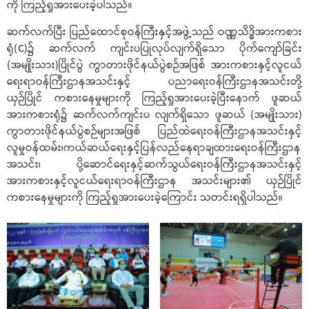
ကို ကြည့်ရှုအားပေးခဲ့ပါသည်။
ဆက်လက်ပြီး ပြည်ထောင်စုဝန်ကြီးနှင့်အဖွဲ့သည် ဝဏ္ဏသိဒ္ဓိအားကစား
ရုံ(C)၌ ဆက်လက် ကျင်းပပြုလုပ်လျက်ရှိသော ပိုက်ကျော်ခြင်း
(အမျိုးသား)ပြိုင်ပွဲ ကွာတားဖိုင်နယ်ပွဲစဉ်အဖြစ် အားကစားနှင့်လူငယ်
ရေးရာဝန်ကြီးဌာနအသင်းနှင့် ပညာရေးဝန်ကြီးဌာနအသင်းတို့
ယှဉ်ပြိုင် ကစားနေမှုများကို ကြည့်ရှုအားပေးခဲ့ပြီးနောက် ဖူဆယ်
အားကစားရုံ၌ ဆက်လက်ကျင်းပ လျက်ရှိသော ဖူဆယ် (အမျိုးသား)
ကွာတားဖိုင်နယ်ပွဲစဉ်များအဖြစ် ပြည်ထဲရေးဝန်ကြီးဌာနအသင်းနှင့်
လူမှုဝန်ထမ်း၊ကယ်ဆယ်ရေးနှင့်ပြန်လည်နေရာချထားရေးဝန်ကြီးဌာန
အသင်း၊ ပို့ဆောင်ရေးနှင့်ဆက်သွယ်ရေးဝန်ကြီးဌာနအသင်းနှင့်
အားကစားနှင့်လူငယ်ရေးရာဝန်ကြီးဌာန အသင်းများ၏ ယှဉ်ပြိုင်
ကစားနေမှုများကို ကြည့်ရှုအားပေးခဲ့ကြောင်း သတင်းရရှိပါသည်။