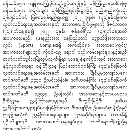
ဝန်ထမ်းများ ကျန်းမာကြံ့ခိုင်ပျော်ရွှင်စေရန်နှင့် ဝန်ကြီးဌာနပေါင်းစုံမှ
ဝန်ထမ်းများ အချင်းချင်း ချစ်ကြည်ရင်းနှီးစွာဖြင့် စည်းစည်းလုံးလုံး
ချစ်ချစ်ခင်ခင် ဖြစ်စေရန်ရည်ရွယ်၍ ၂၀၂၂ ခုနှစ်၊ (၇၄)နှစ်မြောက်
လွတ်လပ်ရေးနေ့အထိမ်းအမှတ် အားကစားပြိုင်ပွဲများကို ဒီဇင်ဘာလ
(၂၁)ရက်နေ့မှစ၍ ၂၀၂၂ ခုနှစ်၊ ဇန်နဝါရီလ (၄)ရက်နေ့အထိ
အားကစားနည်း (၆)နည်းအား နေပြည်တော် ဝဏ္ဏသိဒ္ဓိအားကစား
ကွင်း (Sports Complex)ရှိ သက်ဆိုင်ရာ အားကစားကွင်း/
အားကစားရုံများတွင် ကိုဗစ်-၁၉ ရောဂါ စည်းကမ်းချက်များနှင့်အညီ
ဆက်လက်ကျင်းပပြုလုပ်လျက်ရှိရာ ယနေ့ နံနက်ပိုင်းတွင် အားကစား
နှင့်လူငယ်ရေးရာ ဝန်ကြီးဌာန ပြည်ထောင်စုဝန်ကြီး (၇၄)နှစ်မြောက်
လွတ်လပ်ရေးနေ့အထိမ်းအမှတ် အားကစား ပြိုင်ပွဲများကျင်းပရေး
ဆပ်ကော်မတီ ဥက္ကဌ ဦးမင်းသိန်းဇံ၊ ဒုတိယဝန်ကြီး (၇၄)နှစ်မြောက်
လွတ်လပ်ရေးနေ့အထိမ်းအမှတ် အားကစားပြိုင်ပွဲများကျင်းပရေး
ဆပ်ကော်မတီ ဒုဥက္ကဌ ဦးမျိုးလှိုင်၊ အားကစားနှင့်ကာယပညာ
ဦးစီးဌာန ညွှန်ကြားရေးမှူးချုပ် ဦးထွန်းမြင့်ဦး၊ ဒုတိယ
ညွှန်ကြားရေးမှူးချုပ်များဖြစ်ကြသော ဦးကျော်ဦး၊ ဦးကျော်ဆန်းဦးနှင့်
ဌာနခွဲအလိုက် ညွှန်ကြားရေးမှူးများ၊ ဌာနဆိုင်ရာများမှ တာဝန်ရှိ
ပုဂ္ဂိုလ်များနှင့် အားကစားဝါသနာရှင်များ တက်ရောက်ကြည့်ရှု
အားပေးခဲ့ကြပါသည်။