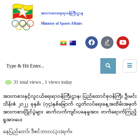
အားကစားရေးရာဝန်ကြီးဌာန
Ministry of Sports Affairs
31 total views
, 1 views today
အားကစားနှင့်လူငယ်ရေးရာဝန်ကြီးဌာန၊ ပြည်ထောင်စုဝန်ကြီး ဦးမင်း
သိန်းဇံ ၂၀၂၂ ခုနှစ်၊ (၇၄)နှစ်မြောက် လွတ်လပ်ရေးနေ့အထိမ်းအမှတ်
အားကစားပြိုင်ပွဲများ ဆက်လက်ကျင်းပနေမှုအား တက်ရောက်ကြည့်
ရှုအားပေး
နေပြည်တော်၊ ဒီဇင်ဘာလ(၃၁)ရက်။