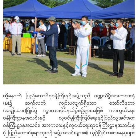
ထို့နောက် ပြည်ထောင်စုဝန်ကြီးနှင့်အဖွဲ့သည် ဝဏ္ဏသိဒ္ဓိအားကစားရုံ
(B)၌ ဆက်လက် ကျင်းပလျက်ရှိသော ဘော်လီဘော
(အမျိုးသား)ပြိုင်ပွဲ ကွာတားဖိုင်နယ်ပွဲစဉ်များအဖြစ် ကာကွယ်ရေး
ဝန်ကြီးဌာနအသင်းနှင့် လူဝင်မှုကြီးကြပ်ရေးနှင့်ပြည်သူ့အင်အား
ဝန်ကြီးဌာနအသင်း၊ အားကစားနှင့်လူငယ်ရေးရာဝန်ကြီးဌာနအသင်းနှ
င့် ပြည်ထောင်စုရာထူးဝန်အဖွဲ့အသင်းများ၏ ယှဉ်ပြိုင်ကစားနေမှုများ