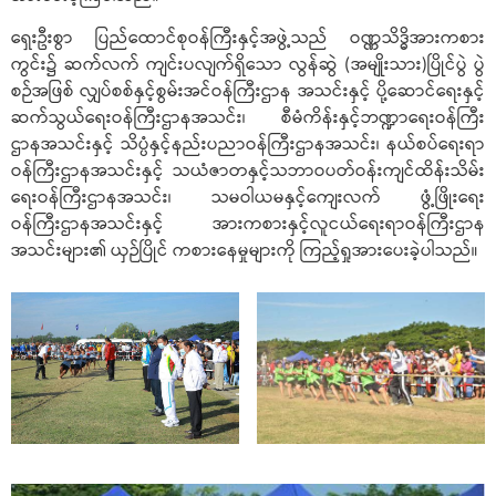
ရှေးဦးစွာ ပြည်ထောင်စုဝန်ကြီးနှင့်အဖွဲ့သည် ဝဏ္ဏသိဒ္ဓိအားကစား
ကွင်း၌ ဆက်လက် ကျင်းပလျက်ရှိသော လွန်ဆွဲ (အမျိုးသား)ပြိုင်ပွဲ ပွဲ
စဉ်အဖြစ် လျှပ်စစ်နှင့်စွမ်းအင်ဝန်ကြီးဌာန အသင်းနှင့် ပို့ဆောင်ရေးနှင့်
ဆက်သွယ်ရေးဝန်ကြီးဌာနအသင်း၊ စီမံကိန်းနှင့်ဘဏ္ဍာရေးဝန်ကြီး
ဌာနအသင်းနှင့် သိပ္ပံနှင့်နည်းပညာဝန်ကြီးဌာနအသင်း၊ နယ်စပ်ရေးရာ
ဝန်ကြီးဌာနအသင်းနှင့် သယံဇာတနှင့်သဘာဝပတ်ဝန်းကျင်ထိန်းသိမ်း
ရေးဝန်ကြီးဌာနအသင်း၊ သမဝါယမနှင့်ကျေးလက် ဖွံ့ဖြိုးရေး
ဝန်ကြီးဌာနအသင်းနှင့် အားကစားနှင့်လူငယ်ရေးရာဝန်ကြီးဌာန
အသင်းများ၏ ယှဉ်ပြိုင် ကစားနေမှုများကို ကြည့်ရှုအားပေးခဲ့ပါသည်။