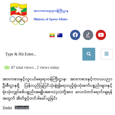
အားကစားရေးရာဝန်ကြီးဌာန
Ministry of Sports Affairs
87 total views
, 2 views today
အားကစားနှင့်လူငယ်ရေးရာဝန်ကြီးဌာန၊ အားကစားနှင့်ကာယပညာ
ဦးစီးဌာနရှိ ပြန်လည်ပြုပြင်သုံးစွဲ၍မရသည့်ရုံးသုံးစက်ပစ္စည်းများနှင့်
ရုံးသုံးလျှပ်စစ်ပစ္စည်းအမျိုးအစား(၄၀)တို့အား လေလံတင်ရောင်းချရန်
အတွက် အိတ်ဖွင့်တင်ဒါခေါ်ယူခြင်း
Tender
Download