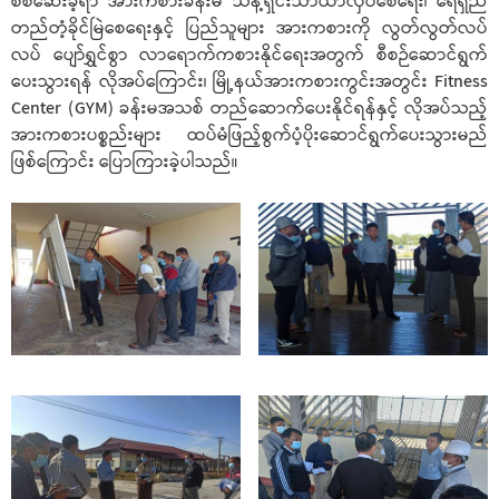
စစ်ဆေးခဲ့ရာ အားကစားခန်းမ သန့်ရှင်းသာယာလှပစေရေး၊ ရေရှည်
တည်တံ့ခိုင်မြဲစေရေးနှင့် ပြည်သူများ အားကစားကို လွတ်လွတ်လပ်
လပ် ပျော်ရွှင်စွာ လာရောက်ကစားနိုင်ရေးအတွက် စီစဉ်ဆောင်ရွက်
ပေးသွားရန် လိုအပ်ကြောင်း၊ မြို့နယ်အားကစားကွင်းအတွင်း Fitness
Center (GYM) ခန်းမအသစ် တည်ဆောက်ပေးနိုင်ရန်နှင့် လိုအပ်သည့်
အားကစားပစ္စည်းများ ထပ်မံဖြည့်စွက်ပံ့ပိုးဆောင်ရွက်ပေးသွားမည်
ဖြစ်ကြောင်း ပြောကြားခဲ့ပါသည်။