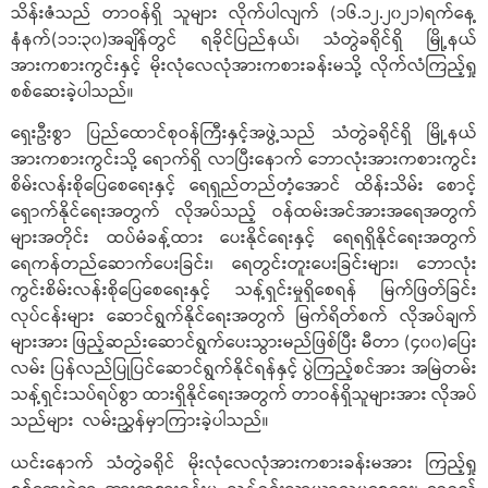
သိန်းဇံသည် တာဝန်ရှိ သူများ လိုက်ပါလျက် (၁၆.၁၂.၂၀၂၁)ရက်နေ့
နံနက်(၁၁:၃၀)အချိန်တွင် ရခိုင်ပြည်နယ်၊ သံတွဲခရိုင်ရှိ မြို့နယ်
အားကစားကွင်းနှင့် မိုးလုံလေလုံအားကစားခန်းမသို့ လိုက်လံကြည့်ရှု
စစ်ဆေးခဲ့ပါသည်။
ရှေးဦးစွာ ပြည်ထောင်စုဝန်ကြီးနှင့်အဖွဲ့သည် သံတွဲခရိုင်ရှိ မြို့နယ်
အားကစားကွင်းသို့ ရောက်ရှိ လာပြီးနောက် ဘောလုံးအားကစားကွင်း
စိမ်းလန်းစိုပြေစေရေးနှင့် ရေရှည်တည်တံ့အောင် ထိန်းသိမ်း စောင့်
ရှောက်နိုင်ရေးအတွက် လိုအပ်သည့် ဝန်ထမ်းအင်အားအရေအတွက်
များအတိုင်း ထပ်မံခန့်ထား ပေးနိုင်ရေးနှင့် ရေရရှိနိုင်ရေးအတွက်
ရေကန်တည်ဆောက်ပေးခြင်း၊ ရေတွင်းတူးပေးခြင်းများ၊ ဘောလုံး
ကွင်းစိမ်းလန်းစိုပြေစေရေးနှင့် သန့်ရှင်းမှုရှိစေရန် မြက်ဖြတ်ခြင်း
လုပ်ငန်းများ ဆောင်ရွက်နိုင်ရေးအတွက် မြက်ရိတ်စက် လိုအပ်ချက်
များအား ဖြည့်ဆည်းဆောင်ရွက်ပေးသွားမည်ဖြစ်ပြီး မီတာ (၄၀၀)ပြေး
လမ်း ပြန်လည်ပြုပြင်ဆောင်ရွက်နိုင်ရန်နှင့် ပွဲကြည့်စင်အား အမြဲတမ်း
သန့်ရှင်းသပ်ရပ်စွာ ထားရှိနိုင်ရေးအတွက် တာဝန်ရှိသူများအား လိုအပ်
သည်များ လမ်းညွှန်မှာကြားခဲ့ပါသည်။
ယင်းနောက် သံတွဲခရိုင် မိုးလုံလေလုံအားကစားခန်းမအား ကြည့်ရှု