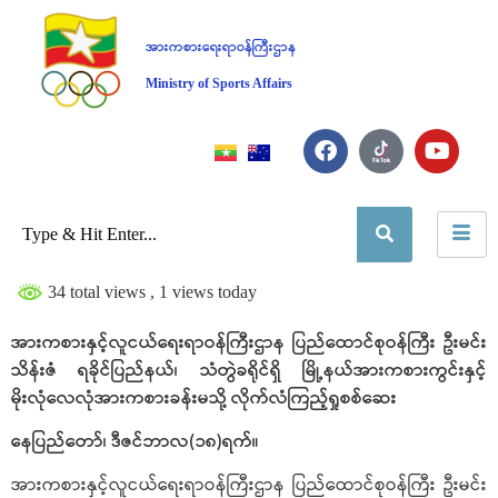
အားကစားရေးရာဝန်ကြီးဌာန
Ministry of Sports Affairs
34 total views
, 1 views today
အားကစားနှင့်လူငယ်ရေးရာဝန်ကြီးဌာန ပြည်ထောင်စုဝန်ကြီး ဦးမင်း
သိန်းဇံ ရခိုင်ပြည်နယ်၊ သံတွဲခရိုင်ရှိ မြို့နယ်အားကစားကွင်းနှင့်
မိုးလုံလေလုံအားကစားခန်းမသို့ လိုက်လံကြည့်ရှုစစ်ဆေး
နေပြည်တော်၊ ဒီဇင်ဘာလ(၁၈)ရက်။
အားကစားနှင့်လူငယ်ရေးရာဝန်ကြီးဌာန ပြည်ထောင်စုဝန်ကြီး ဦးမင်း