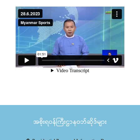
အစိုးရဝန်ကြီးဌာနဝဘ်ဆိုဒ်များ