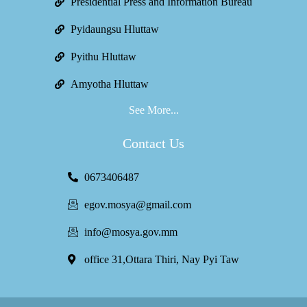
Presidential Press and Information Bureau
Pyidaungsu Hluttaw
Pyithu Hluttaw
Amyotha Hluttaw
See More...
Contact Us
0673406487
egov.mosya@gmail.com
info@mosya.gov.mm
office 31,Ottara Thiri, Nay Pyi Taw