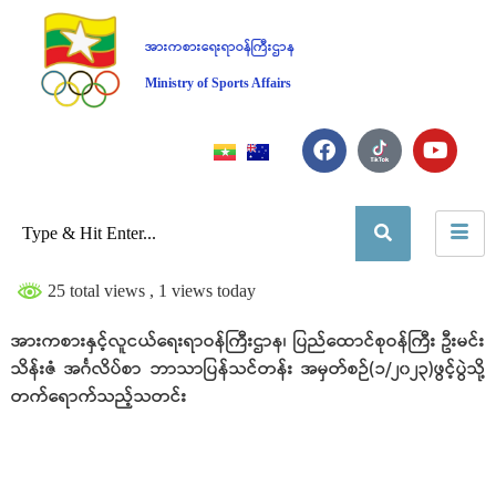
အားကစားရေးရာဝန်ကြီးဌာန
Ministry of Sports Affairs
25 total views
, 1 views today
အားကစားနှင့်လူငယ်ရေးရာဝန်ကြီးဌာန၊ ပြည်ထောင်စုဝန်ကြီး ဦးမင်း
သိန်းဇံ အင်္ဂလိပ်စာ ဘာသာပြန်သင်တန်း အမှတ်စဉ်(၁/၂၀၂၃)ဖွင့်ပွဲသို့
တက်ရောက်သည့်သတင်း