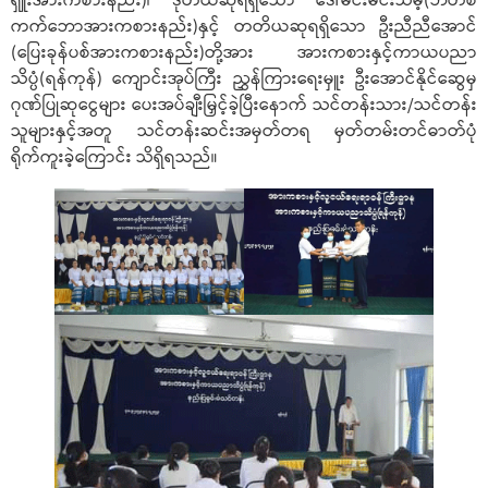
ရှူးအားကစားနည်း)၊ ဒုတိယဆုရရှိသော ဒေါ်မင်းမင်းသိမ့်(ဘတ်စ
ကက်ဘောအားကစားနည်း)နှင့် တတိယဆုရရှိသော ဦးညီညီအောင်
(ပြေးခုန်ပစ်အားကစားနည်း)တို့အား အားကစားနှင့်ကာယပညာ
သိပ္ပံ(ရန်ကုန်) ကျောင်းအုပ်ကြီး ညွှန်ကြားရေးမှူး ဦးအောင်နိုင်ဆွေမှ
ဂုဏ်ပြုဆုငွေများ ပေးအပ်ချီးမြှင့်ခဲ့ပြီးနောက် သင်တန်းသား/သင်တန်း
သူများနှင့်အတူ သင်တန်းဆင်းအမှတ်တရ မှတ်တမ်းတင်ဓာတ်ပုံ
ရိုက်ကူးခဲ့ကြောင်း သိရှိရသည်။