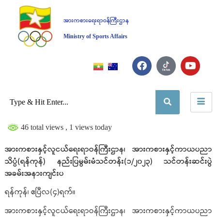
အားကစားရေးရာဝန်ကြီးဌာန
Ministry of Sports Affairs
46 total views
, 1 views today
အားကစားနှင့်လူငယ်ရေးရာဝန်ကြီးဌာန၊ အားကစားနှင့်ကာယပညာ
သိပ္ပံ(ရန်ကုန်) နည်းပြမွမ်းမံသင်တန်း(၁/၂၀၂၃) သင်တန်းဆင်းပွဲ
အခမ်းအနားကျင်းပ
ရန်ကုန်၊ ဧပြီလ(၄)ရက်။
အားကစားနှင့်လူငယ်ရေးရာဝန်ကြီးဌာန၊ အားကစားနှင့်ကာယပညာ