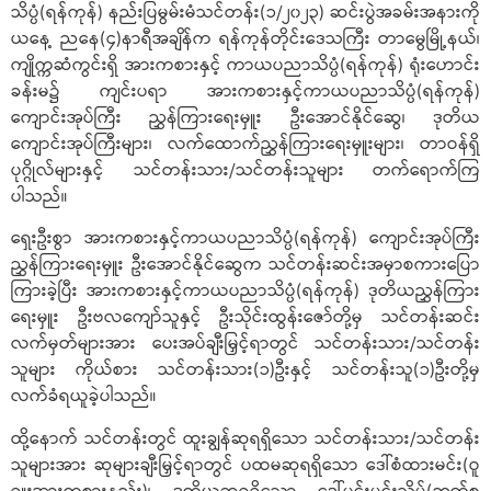
သိပ္ပံ(ရန်ကုန်) နည်းပြမွမ်းမံသင်တန်း(၁/၂၀၂၃) ဆင်းပွဲအခမ်းအနားကို
ယနေ့ ညနေ(၄)နာရီအချိန်က ရန်ကုန်တိုင်းဒေသကြီး တာမွေမြို့နယ်၊
ကျိုက္ကဆံကွင်းရှိ အားကစားနှင့် ကာယပညာသိပ္ပံ(ရန်ကုန်) ရုံးဟောင်း
ခန်းမ၌ ကျင်းပရာ အားကစားနှင့်ကာယပညာသိပ္ပံ(ရန်ကုန်)
ကျောင်းအုပ်ကြီး ညွှန်ကြားရေးမှူး ဦးအောင်နိုင်ဆွေ၊ ဒုတိယ
ကျောင်းအုပ်ကြီးများ၊ လက်ထောက်ညွှန်ကြားရေးမှူးများ၊ တာဝန်ရှိ
ပုဂ္ဂိုလ်များနှင့် သင်တန်းသား/သင်တန်းသူများ တက်ရောက်ကြ
ပါသည်။
ရှေးဦးစွာ အားကစားနှင့်ကာယပညာသိပ္ပံ(ရန်ကုန်) ကျောင်းအုပ်ကြီး
ညွှန်ကြားရေးမှူး ဦးအောင်နိုင်ဆွေက သင်တန်းဆင်းအမှာစကားပြော
ကြားခဲ့ပြီး အားကစားနှင့်ကာယပညာသိပ္ပံ(ရန်ကုန်) ဒုတိယညွှန်ကြား
ရေးမှူး ဦးဗလကျော်သူနှင့် ဦးသိုင်းထွန်းဇော်တို့မှ သင်တန်းဆင်း
လက်မှတ်များအား ပေးအပ်ချီးမြှင့်ရာတွင် သင်တန်းသား/သင်တန်း
သူများ ကိုယ်စား သင်တန်းသား(၁)ဦးနှင့် သင်တန်းသူ(၁)ဦးတို့မှ
လက်ခံရယူခဲ့ပါသည်။
ထို့နောက် သင်တန်းတွင် ထူးချွန်ဆုရရှိသော သင်တန်းသား/သင်တန်း
သူများအား ဆုများချီးမြှင့်ရာတွင် ပထမဆုရရှိသော ဒေါ်စံထားမင်း(ဝူ