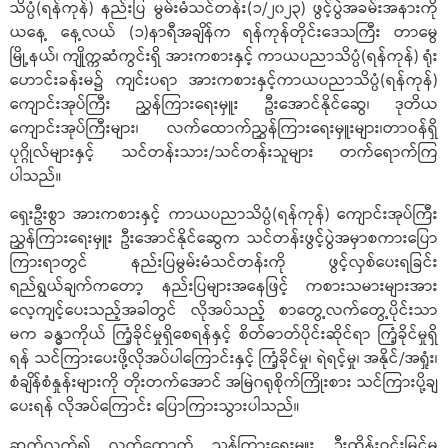
သိပ္ပံ(ရန်ကုန်) နည်းပြ မွမ်းမံသင်တန်း(၁/၂၀၂၃) ဖွင့်ပွဲအခမ်းအနားကို
ယနေ့ နေ့လယ် (၁)နာရီအချိန်က ရန်ကုန်တိုင်းဒေသကြီး တာမွေ
မြို့နယ်၊ ကျိုက္ကဆံကွင်းရှိ အားကစားနှင့် ကာယပညာသိပ္ပံ(ရန်ကုန်) ရုံး
ဟောင်းခန်းမ၌ ကျင်းပရာ အားကစားနှင့်ကာယပညာသိပ္ပံ(ရန်ကုန်)
ကျောင်းအုပ်ကြီး ညွှန်ကြားရေးမှူး ဦးအောင်နိုင်ဆွေ၊ ဒုတိယ
ကျောင်းအုပ်ကြီးများ၊ လက်ထောက်ညွှန်ကြားရေးမှူးများ၊တာဝန်ရှိ
ပုဂ္ဂိုလ်များနှင့် သင်တန်းသား/သင်တန်းသူများ တက်ရောက်ကြ
ပါသည်။
ရှေးဦးစွာ အားကစားနှင့် ကာယပညာသိပ္ပံ(ရန်ကုန်) ကျောင်းအုပ်ကြီး
ညွှန်ကြားရေးမှူး ဦးအောင်နိုင်ဆွေက သင်တန်းဖွင့်ပွဲအမှာစကားပြော
ကြားရာတွင် နည်းပြမွမ်းမံသင်တန်းကို ဖွင့်လှစ်ပေးရခြင်း
ရည်ရွယ်ချက်ကတော့ နည်းပြများအနေဖြင့် ကစားသမားများအား
လေ့ကျင့်ပေးသည့်အခါတွင် လိုအပ်သည့် စာတွေ့လက်တွေ့ပိုင်းသာ
မက ခန္ဓာကိုယ် ကြံ့ခိုင်မှုရှိစေရန်နှင့် စိတ်ဓာတ်ပိုင်းဆိုင်ရာ ကြံ့ခိုင်မှုရှိ
ရန် သင်ကြားပေးဖို့လိုအပ်ပါကြောင်းနှင့် ကြံ့ခိုင်မှု၊ ရဲရင့်မှု၊ အနိုင်/အရှုံး၊
စံချိန်စံနှုန်းများကို တိုးတက်အောင် အမြဲဂရုစိုက်ကြိုးစား သင်ကြားပို့ချ
ပေးရန် လိုအပ်ကြောင်း ပြောကြားသွားပါသည်။
ဆက်လက်၍ လက်ထောက် ညွှန်ကြားရေးမှူး ဦးထိန်းဝင်းမြင့်မှ