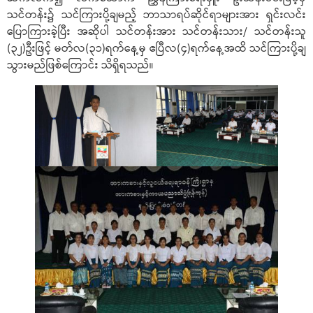
သင်တန်း၌ သင်ကြားပို့ချမည့် ဘာသာရပ်ဆိုင်ရာများအား ရှင်းလင်း
ပြောကြားခဲ့ပြီး အဆိုပါ သင်တန်းအား သင်တန်းသား/ သင်တန်းသူ
(၃၂)ဦးဖြင့် မတ်လ(၃၁)ရက်နေ့မှ ဧပြီလ(၄)ရက်နေ့အထိ သင်ကြားပို့ချ
သွားမည်ဖြစ်ကြောင်း သိရှိရသည်။