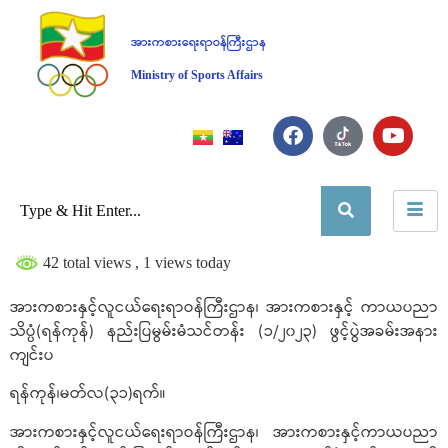
အားကစားရေးရာဝန်ကြီးဌာန
Ministry of Sports Affairs
42 total views
, 1 views today
အားကစားနှင့်လူငယ်ရေးရာဝန်ကြီးဌာန၊ အားကစားနှင့် ကာယပညာ
သိပ္ပံ(ရန်ကုန်) နည်းပြမွမ်းမံသင်တန်း (၁/၂၀၂၃) ဖွင့်ပွဲအခမ်းအနား
ကျင်းပ
ရန်ကုန်၊မတ်လ(၃၁)ရက်။
အားကစားနှင့်လူငယ်ရေးရာဝန်ကြီးဌာန၊ အားကစားနှင့်ကာယပညာ