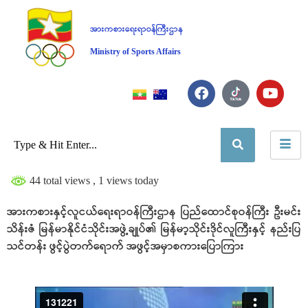
အားကစားရေးရာဝန်ကြီးဌာန
Ministry of Sports Affairs
44 total views
, 1 views today
အားကစားနှင့်လူငယ်ရေးရာဝန်ကြီးဌာန ပြည်ထောင်စုဝန်ကြီး ဦးမင်း
သိန်းဇံ မြန်မာနိုင်ငံသိုင်းအဖွဲ့ချုပ်၏ မြန်မာ့သိုင်းဒိုင်လူကြီးနှင့် နည်းပြ
သင်တန်း ဖွင့်ပွဲတက်ရောက် အဖွင့်အမှာစကားပြောကြား