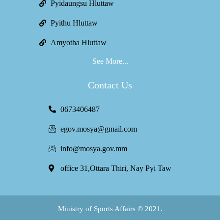
Pyidaungsu Hluttaw
Pyithu Hluttaw
Amyotha Hluttaw
See More...
Contact Us
0673406487
egov.mosya@gmail.com
info@mosya.gov.mm
office 31,Ottara Thiri, Nay Pyi Taw
Ministry of Sports Affairs © 2021.