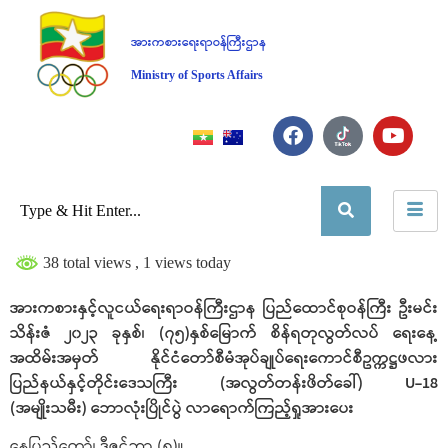
အားကစားရေးရာဝန်ကြီးဌာန
Ministry of Sports Affairs
38 total views
, 1 views today
အားကစားနှင့်လူငယ်ရေးရာဝန်ကြီးဌာန ပြည်ထောင်စုဝန်ကြီး ဦးမင်း
သိန်းဇံ ၂၀၂၃ ခုနှစ်၊ (၇၅)နှစ်မြောက် စိန်ရတုလွတ်လပ် ရေးနေ့
အထိမ်းအမှတ် နိုင်ငံတော်စီမံအုပ်ချုပ်ရေးကောင်စီဥက္ကဋ္ဌဖလား
ပြည်နယ်နှင့်တိုင်းဒေသကြီး (အလွတ်တန်းဖိတ်ခေါ်) U-18
(အမျိုးသမီး) ဘောလုံးပြိုင်ပွဲ လာရောက်ကြည့်ရှုအားပေး
နေပြည်တော်၊ ဒီဇင်ဘာ (၈)။