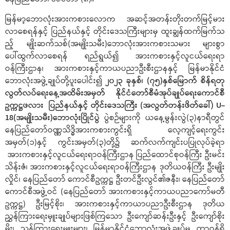
မြန်မာ့ဘောလုံးအားကစားလောက အဆင့်အတန်းတိုးတက်မြင့်မား
လာစေရန်နှင့် ပြည်နယ်နှင့် တိုင်းဒေသကြီးများမှ ထူးချွန်ထက်မြက်သ
ည့် မျိုးဆက်သစ်(အမျိုးသမီး)ဘောလုံးအားကစားသမား များစွာ
ပေါ်ထွက်လာစေရန် ရည်ရွယ်၍ အားကစားနှင့်လူငယ်ရေးရာ
ဝန်ကြီးဌာန၊ အားကစားနှင့်ကာယပညာဦးစီးဌာနနှင့် မြန်မာနိုင်ငံ
ဘောလုံးအဖွဲ့ချုပ်တို့ပူးပေါင်း၍
၂၀၂၃ ခုနှစ်၊ (၇၅)နှစ်မြောက် စိန်ရတု
လွတ်လပ်ရေးနေ့အထိမ်းအမှတ် နိုင်ငံတော်စီမံအုပ်ချုပ်ရေးကောင်စီ
ဥက္ကဋ္ဌဖလား ပြည်နယ်နှင့် တိုင်းဒေသကြီး (အလွတ်တန်းဖိတ်ခေါ်) U-
18
(အမျိုးသမီး)ဘောလုံးပြိုင်ပွဲ
ပွဲစဉ်များကို ယနေ့မွန်းလွဲ(၃)နာရီတွင်
နေပြည်တော်ဝဏ္ဏသိဒ္ဓိအားကစားကွင်းရှိ လေ့ကျင့်ရေးကွင်း
အမှတ်(၁)နှင့် ကွင်းအမှတ်(၃)တို့၌ ဆက်လက်ကျင်းပပြုလုပ်ခဲ့ရာ
အားကစားနှင့်လူငယ်ရေးရာဝန်ကြီးဌာန ပြည်ထောင်စုဝန်ကြီး ဦးမင်း
သိန်းဇံ၊ အားကစားနှင့်လူငယ်ရေးရာဝန်ကြီးဌာန ဒုတိယဝန်ကြီး ဦးမျိုး
လှိုင်၊ နေပြည်တော် ကောင်စီဥက္ကဋ္ဌ ဦးတင်ဦးလွင်၏ဇနီး၊ နေပြည်တော်
ကောင်စီအဖွဲ့ဝင် (နေပြည်တော် အားကစားနှင့်ကာယပညာကော်မတီ
ဥက္ကဋ္ဌ) ဦးမြင့်စိုး၊ အားကစားနှင့်ကာယာပညာဦးစီးဌာန ဒုတိယ
ညွှန်ကြားရေးမှူးချုပ်များဖြစ်ကြသော ဦးကျော်ဆန်းဦးနှင့် ဦးကျော်စိုး
မိုး၊ ညွှန်ကြားရေးမှူးများ၊ မြန်မာနိုင်ငံဘောလုံးအဖွဲ့ချုပ်မှ တာဝန်ရှိ