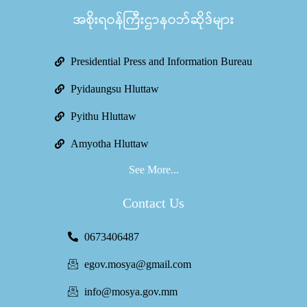
အစိုးရဝန်ကြီးဌာနဝဘ်ဆိုဒ်များ
Presidential Press and Information Bureau
Pyidaungsu Hluttaw
Pyithu Hluttaw
Amyotha Hluttaw
See More...
Contact Us
0673406487
egov.mosya@gmail.com
info@mosya.gov.mm