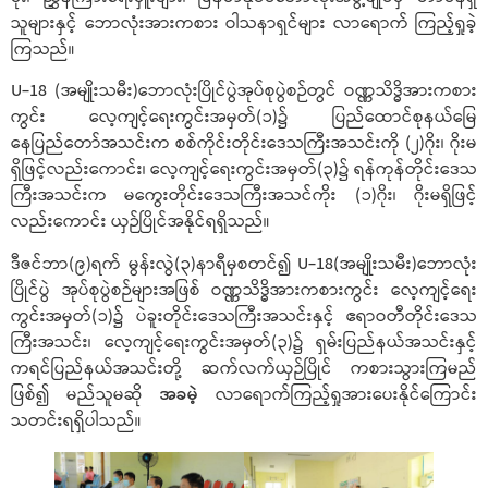
သူများနှင့် ဘောလုံးအားကစား ဝါသနာရှင်များ လာရောက် ကြည့်ရှုခဲ့
ကြသည်။
U-18 (အမျိုးသမီး)ဘောလုံးပြိုင်ပွဲအုပ်စုပွဲစဉ်တွင် ဝဏ္ဏသိဒ္ဓိအားကစား
ကွင်း လေ့ကျင့်ရေးကွင်းအမှတ်(၁)၌ ပြည်ထောင်စုနယ်မြေ
နေပြည်တော်အသင်းက စစ်ကိုင်းတိုင်းဒေသကြီးအသင်းကို (၂)ဂိုး၊ ဂိုးမ
ရှိဖြင့်လည်းကောင်း၊ လေ့ကျင့်ရေးကွင်းအမှတ်(၃)၌ ရန်ကုန်တိုင်းဒေသ
ကြီးအသင်းက မကွေးတိုင်းဒေသကြီးအသင်ကိုး (၁)ဂိုး၊ ဂိုးမရှိဖြင့်
လည်းကောင်း ယှဉ်ပြိုင်အနိုင်ရရှိသည်။
ဒီဇင်ဘာ(၉)ရက် မွန်းလွဲ(၃)နာရီမှစတင်၍ U-18(အမျိုးသမီး)ဘောလုံး
ပြိုင်ပွဲ အုပ်စုပွဲစဉ်များအဖြစ် ဝဏ္ဏသိဒ္ဓိအားကစားကွင်း လေ့ကျင့်ရေး
ကွင်းအမှတ်(၁)၌ ပဲခူးတိုင်းဒေသကြီးအသင်းနှင့် ဧရာဝတီတိုင်းဒေသ
ကြီးအသင်း၊ လေ့ကျင့်ရေးကွင်းအမှတ်(၃)၌ ရှမ်းပြည်နယ်အသင်းနှင့်
ကရင်ပြည်နယ်အသင်းတို့ ဆက်လက်ယှဉ်ပြိုင် ကစားသွားကြမည်
ဖြစ်၍ မည်သူမဆို
အခမဲ့
လာရောက်ကြည့်ရှုအားပေးနိုင်ကြောင်း
သတင်းရရှိပါသည်။