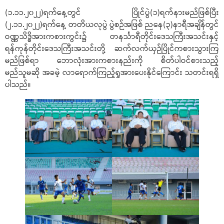
(၁.၁၁.၂၀၂၂)ရက်နေ့တွင် ပြိုင်ပွဲ(၁)ရက်နားမည်ဖြစ်ပြီး
(၂.၁၁.၂၀၂၂)ရက်နေ့ တတိယလုပွဲ ပွဲစဉ်အဖြစ် ညနေ(၃)နာရီအချိန်တွင်
ဝဏ္ဏသိဒ္ဓိအားကစားကွင်း၌ တနင်္သာရီတိုင်းဒေသကြီးအသင်းနှင့်
ရန်ကုန်တိုင်းဒေသကြီးအသင်းတို့ ဆက်လက်ယှဉ်ပြိုင်ကစားသွားကြ
မည်ဖြစ်ရာ ဘောလုံးအားကစားနည်းကို စိတ်ပါဝင်စားသည့်
မည်သူမဆို အခမဲ့ လာရောက်ကြည့်ရှုအားပေးနိုင်ကြောင်း သတင်းရရှိ
ပါသည်။