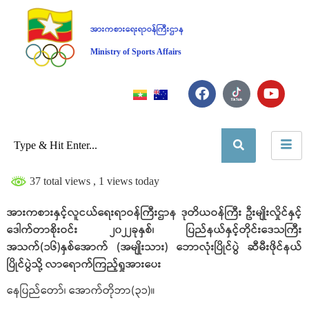
အားကစားရေးရာဝန်ကြီးဌာန
Ministry of Sports Affairs
37 total views
, 1 views today
အားကစားနှင့်လူငယ်ရေးရာဝန်ကြီးဌာန ဒုတိယဝန်ကြီး ဦးမျိုးလှိုင်နှင့်
ဒေါက်တာစိုးဝင်း ၂၀၂၂ခုနှစ်၊ ပြည်နယ်နှင့်တိုင်းဒေသကြီး
အသက်(၁၆)နှစ်အောက် (အမျိုးသား) ဘောလုံးပြိုင်ပွဲ ဆီမီးဖိုင်နယ်
ပြိုင်ပွဲသို့ လာရောက်ကြည့်ရှုအားပေး
နေပြည်တော်၊ အောက်တိုဘာ(၃၁)။