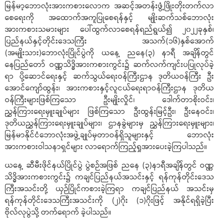
မြန်မာ့ဘောလုံးအားကစားလောက အဆင့်အတန်းဖွံ့ဖြိုးတိုးတက်လာ
စေရေးကို အထောက်အကူပြုစေရန်နှင့် မျိုးဆက်သစ်ဘောလုံး
အားကစားသမားများ ပေါ်ထွက်လာစေရန်ရည်ရွယ်၍ ၂၀၂၂ခုနှစ်၊
ပြည်နယ်နှင့်တိုင်းဒေသကြီး အသက်(၁၆)နှစ်အောက်
(အမျိုးသား)ဘောလုံးပြိုင်ပွဲကို ယနေ့ ညနေ(၃) နာရီ အချိန်တွင်
နေပြည်တော် ဝဏ္ဏသိဒ္ဓိအားကစားကွင်း၌ ဆက်လက်ကျင်းပပြုလုပ်ခဲ့
ရာ ပို့ဆောင်ရေးနှင့် ဆက်သွယ်ရေးဝန်ကြီးဌာန ဒုတိယဝန်ကြီး ဦး
အောင်ကျော်ထွန်း၊ အားကစားနှင့်လူငယ်ရေးရာဝန်ကြီးဌာန ဒုတိယ
ဝန်ကြီးများဖြစ်ကြသော ဦးမျိုးလှိုင်၊ ဒေါက်တာစိုးဝင်း၊
ညွှန်ကြားရေးမှူးချုပ်များ ဖြစ်ကြသော ဦးထွန်းမြင့်ဦး၊ ဦးနေဝင်း၊
ဒုတိယညွှန်ကြားရေးမှူးချုပ်များ၊ ဌာနခွဲများမှ ညွှန်ကြားရေးမှူးများ၊
မြန်မာနိုင်ငံဘောလုံးအဖွဲ့ချုပ်မှတာဝန်ရှိသူများနှင့် ဘောလုံး
အားကစားဝါသနာရှင်များ လာရောက်ကြည့်ရှုအားပေးခဲ့ကြပါသည်။
ယနေ့ ဆီမီးဖိုင်နယ်ပြိုင်ပွဲ ပွဲစဉ်အဖြစ် ညနေ (၃)နာရီအချိန်တွင် ဝဏ္ဏ
သိဒ္ဓိအားကစားကွင်း၌ ကချင်ပြည်နယ်အသင်းနှင့် ရန်ကုန်တိုင်းဒေသ
ကြီးအသင်းတို့ ယှဉ်ပြိုင်ကစားခဲ့ကြရာ ကချင်ပြည်နယ် အသင်းမှ
ရန်ကုန်တိုင်းဒေသကြီးအသင်းကို (၂)ဂိုး (၁)ဂိုးဖြင့် အနိုင်ရရှိခဲ့ပြီး
ဗိုလ်လုပွဲသို့ တက်ရောက် ခဲ့ပါသည်။