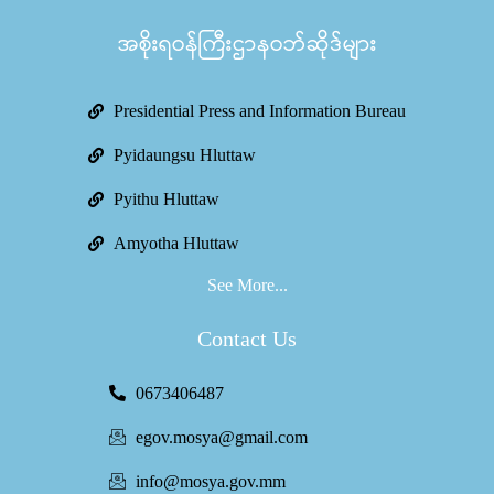
အစိုးရဝန်ကြီးဌာနဝဘ်ဆိုဒ်များ
Presidential Press and Information Bureau
Pyidaungsu Hluttaw
Pyithu Hluttaw
Amyotha Hluttaw
See More...
Contact Us
0673406487
egov.mosya@gmail.com
info@mosya.gov.mm