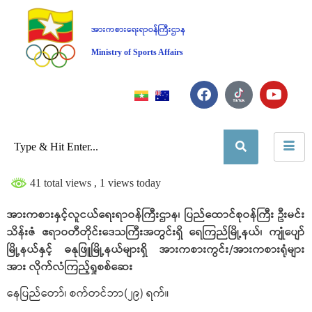
အားကစားရေးရာဝန်ကြီးဌာန
Ministry of Sports Affairs
41 total views
, 1 views today
အားကစားနှင့်လူငယ်ရေးရာဝန်ကြီးဌာန၊ ပြည်ထောင်စုဝန်ကြီး ဦးမင်း
သိန်းဇံ ဧရာဝတီတိုင်းဒေသကြီးအတွင်းရှိ ရေကြည်မြို့နယ်၊ ကျုံပျော်
မြို့နယ်နှင့် ဓနုဖြူမြို့နယ်များရှိ အားကစားကွင်း/အားကစားရုံများ
အား လိုက်လံကြည့်ရှုစစ်ဆေး
နေပြည်တော်၊ စက်တင်ဘာ(၂၉) ရက်။