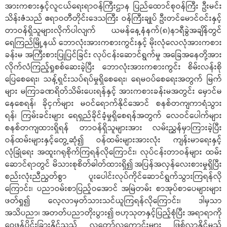
အားကစားနှင့်လူငယ်ရေးရာဝန်ကြီးဌာန ပြည်ထောင်စုဝန်ကြီး ဦးမင်း
သိန်းဇံသည် ဧရာဝတီတိုင်းဒေသကြီး ဝန်ကြီးချုပ် ဦး‌တင်မောင်ဝင်းနှင့်
တာဝန်ရှိသူများလိုက်ပါလျက် ယမန်နေ့နံနက်(၈)နာရီခွဲအချိန်တွင်
ရေကြည်မြို့နယ် ဘောလုံးအားကစားကွင်းနှင့် မိုးလုံလေလုံအားကစား
ခန်းမ အကြီးစားပြုပြင်ခြင်း လုပ်ငန်းဆောင်ရွက်မှု အခြေအနေတို့အား
လိုက်လံကြည့်ရှုစစ်ဆေးခဲ့ပြီး ဘောလုံးအားကစားကွင်း စိမ်းလန်းစို
ပြေစေရေး၊ သန့်ရှင်းသပ်ရပ်မှုရှိစေရေး၊ ရေမဝပ်စေရေးအတွက် မြက်
များ မကြာခဏရိတ်သိမ်းပေးရန်နှင့် အားကစားခန်းမအတွင်း မှောင်မ
နေစေရန်၊ ခိုငှက်များ မဝင်ရောက်နိုင်အောင် စနစ်တကျကာရံသွား
ရန်၊ ကြမ်းခင်းများ ရေရှည်ခိုင်ခံ့မှုရှိစေရန်အတွက် လေဝင်ပေါက်များ
စနစ်တကျထားရှိရန် တာဝန်ရှိသူများအား လမ်းညွှန်မှာကြားခဲ့ပြီး
ဝန်ထမ်းများနှင့်တွေ့ဆုံ၍ ဝန်ထမ်းများအားလုံး ကျန်းမာရေးနှင့်
လုံခြုံရေး အထူးဂရုစိုက်ကြရန်လိုကြောင်း၊ လုပ်ငန်းတာဝန်များ ထမ်း
ဆောင်ရာတွင် မိသားစုစိတ်ဓါတ်ထားရှိ၍ အပြန်အလှန်လေးစားမှုရှိပြီး
စည်းလုံးညီညွတ်စွာ ပူးပေါင်းလုပ်ကိုင်ဆောင်ရွက်သွားကြရန်လို
ကြောင်း၊ ပညာဝမ်းစာပြည့်ဝအောင် အမြဲတမ်း စာအုပ်စာပေများများ
ဖတ်ရှု၍ လေ့လာမှတ်သားသင်ယူကြရန်လိုကြောင်း၊ ဒါမှသာ
အသိပညာ၊ အတတ်ပညာတိုးပွား၍ ဗဟုသုတနှင့်ပြည့်စုံပြီး အရာရာကို
ဝေဖန်ပိုင်းခြားနိုင်သည့် လူတော်လူကောင်းများ ဖြစ်လာနိုင်မည်