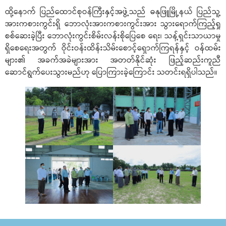
ထို့နောက် ပြည်ထောင်စုဝန်ကြီးနှင့်အဖွဲ့သည် ဓနုဖြူမြို့နယ် ပြည်သူ့
အားကစားကွင်းရှိ ဘောလုံးအားကစားကွင်းအား သွားရောက်ကြည့်ရှု
စစ်ဆေးခဲ့ပြီး ဘောလုံးကွင်းစိမ်းလန်းစိုပြေစေ ရေး၊ သန့်ရှင်းသာယာမှု
ရှိစေရေးအတွက် ဝိုင်းဝန်းထိန်းသိမ်းစောင့်ရှောက်ကြရန်နှင့် ဝန်ထမ်း
များ၏ အခက်အခဲများအား အတတ်နိုင်ဆုံး ဖြည့်ဆည်းကူညီ
ဆောင်ရွက်ပေးသွားမည်ဟု ပြောကြားခဲ့ကြောင်း သတင်းရရှိပါသည်။