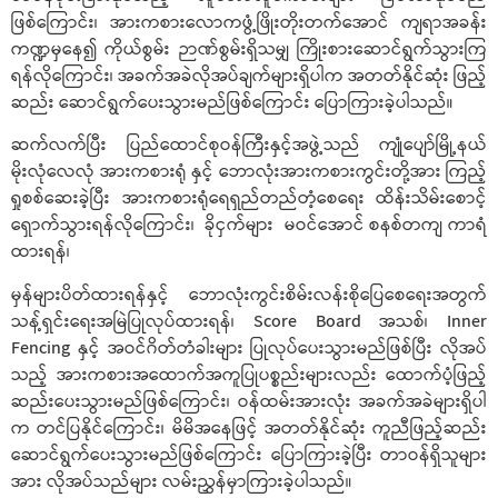
ဖြစ်ကြောင်း၊ အားကစားလောကဖွံ့ဖြိုးတိုးတက်အောင် ကျရာအခန်း
ကဏ္ဍမှနေ၍ ကိုယ်စွမ်း ဉာဏ်စွမ်းရှိသမျှ ကြိုးစားဆောင်ရွက်သွားကြ
ရန်လိုကြောင်း၊ အခက်အခဲလိုအပ်ချက်များရှိပါက အတတ်နိုင်ဆုံး ဖြည့်
ဆည်း ဆောင်ရွက်ပေးသွားမည်ဖြစ်ကြောင်း ပြောကြားခဲ့ပါသည်။
ဆက်လက်ပြီး ပြည်ထောင်စုဝန်ကြီးနှင့်အဖွဲ့သည် ကျုံပျော်မြို့နယ်
မိုးလုံလေလုံ အားကစားရုံ နှင့် ဘောလုံးအားကစားကွင်းတို့အား ကြည့်
ရှုစစ်ဆေးခဲ့ပြီး အားကစားရုံရေရှည်တည်တံ့စေရေး ထိန်းသိမ်းစောင့်
ရှောက်သွားရန်လိုကြောင်း၊ ခိုငှက်များ မဝင်အောင် စနစ်တကျ ကာရံ
ထားရန်၊
မှန်များပိတ်ထားရန်နှင့် ဘောလုံးကွင်းစိမ်းလန်းစိုပြေစေရေးအတွက်
သန့်ရှင်းရေးအမြဲပြုလုပ်ထားရန်၊ Score Board အသစ်၊ Inner
Fencing နှင့် အဝင်ဂိတ်တံခါးများ ပြုလုပ်ပေးသွားမည်ဖြစ်ပြီး လိုအပ်
သည့် အားကစားအထောက်အကူပြုပစ္စည်းများလည်း ထောက်ပံ့ဖြည့်
ဆည်းပေးသွားမည်ဖြစ်ကြောင်း၊ ဝန်ထမ်းအားလုံး အခက်အခဲများရှိပါ
က တင်ပြနိုင်ကြောင်း၊ မိမိအနေဖြင့် အတတ်နိုင်ဆုံး ကူညီဖြည့်ဆည်း
ဆောင်ရွက်ပေးသွားမည်ဖြစ်ကြောင်း ပြောကြားခဲ့ပြီး တာဝန်ရှိသူများ
အား လိုအပ်သည်များ လမ်းညွှန်မှာကြားခဲ့ပါသည်။