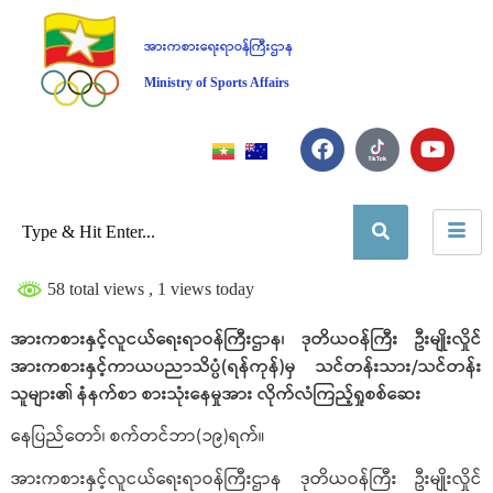
အားကစားရေးရာဝန်ကြီးဌာန
Ministry of Sports Affairs
58 total views
, 1 views today
အားကစားနှင့်လူငယ်ရေးရာဝန်ကြီးဌာန၊ ဒုတိယဝန်ကြီး ဦးမျိုးလှိုင်
အားကစားနှင့်ကာယပညာသိပ္ပံ(ရန်ကုန်)မှ သင်တန်းသား/သင်တန်း
သူများ၏ နံနက်စာ စားသုံးနေမှုအား လိုက်လံကြည့်ရှုစစ်ဆေး
နေပြည်တော်၊ စက်တင်ဘာ(၁၉)ရက်။
အားကစားနှင့်လူငယ်ရေးရာဝန်ကြီးဌာန ဒုတိယဝန်ကြီး ဦးမျိုးလှိုင်