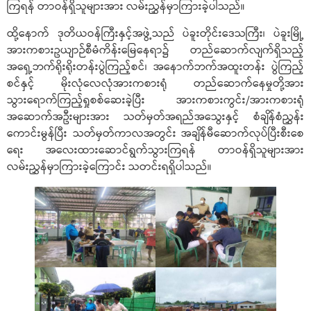
ကြရန် တာဝန်ရှိသူများအား လမ်းညွှန်မှာကြားခဲ့ပါသည်။
ထို့နောက် ဒုတိယဝန်ကြီးနှင့်အဖွဲ့သည် ပဲခူးတိုင်းဒေသကြီး၊ ပဲခူးမြို့
အားကစားဥယျာဉ်စီမံကိန်းမြေနေရာ၌ တည်ဆောက်လျက်ရှိသည့်
အရှေ့ဘက်ရိုးရိုးတန်းပွဲကြည့်စင်၊ အနောက်ဘက်အထူးတန်း ပွဲကြည့်
စင်နှင့် မိုးလုံလေလုံအားကစားရုံ တည်ဆောက်နေမှုတို့အား
သွားရောက်ကြည့်ရှုစစ်ဆေးခဲ့ပြီး အားကစားကွင်း/အားကစားရုံ
အဆောက်အဦးများအား သတ်မှတ်အရည်အသွေးနှင့် စံချိန်စံညွှန်း
ကောင်းမွန်ပြီး သတ်မှတ်ကာလအတွင်း အချိန်မီဆောက်လုပ်ပြီးစီးစေ
ရေး အလေးထားဆောင်ရွက်သွားကြရန် တာဝန်ရှိသူများအား
လမ်းညွှန်မှာကြားခဲ့ကြောင်း သတင်းရရှိပါသည်။