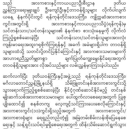
သည် အားကစားနှင့်ကာယပညာဦးစီးဌာန ဒုတိယ
ညွှန်ကြားရေးမှူးချုပ် ဦးကျော်ဦးနှင့်တာဝန်ရှိသူများ လိုက်ပါလျက်
ယနေ့ နံနက်ပိုင်းတွင် ရန်ကုန်တိုင်းဒေသကြီး၊ ကျိုက္ကဆံအားကစား
ကွင်းအတွင်းရှိ အားကစားနှင့်ကာယပညာသိပ္ပံ(ရန်ကုန်)မှ
သင်တန်းသား/သင်တန်းသူများ၏ နံနက်စာ စားသုံးနေမှုကို လိုက်လံ
ကြည့်ရှုစစ်ဆေးခဲ့ပြီး သင်တန်းသား/သင်တန်းသူများအားလုံး
ကျန်းမာရေးအထူးဂရုစိုက်ကြရန်နှင့် အခက် အခဲများရှိပါက တာဝန်ရှိ
သူများထံသို့ သတင်းပို့တင်ပြနိုင်ကြောင်းနှင့် အားကစားသမားများကို
အာဟာရညီညွတ်မျှတစွာ ချက်ပြုတ်ကျွေးမွေးနိုင်ရေးအတွက်
တာဝန်ရှိသူများအား လိုအပ်သည်များ လမ်းညွှန်မှာကြားခဲ့ပါသည်။
ဆက်လက်ပြီး ဒုတိယဝန်ကြီးနှင့်အဖွဲ့သည် ရန်ကုန်တိုင်းဒေသကြီး၊
မင်္ဂလာတောင်ညွန့်မြို့နယ်ရှိ သိမ်ဖြူတင်းနစ်အားကစားကွင်းသို့
သွားရောက်ကြည့်ရှုစစ်ဆေးခဲ့ပြီး နိုင်ငံ့ဂုဏ်ဆောင်နိုင်မည့် တင်းနစ်
မျိုးဆက်သစ်အားကစားသမားများ ပေါ်ထွက်လာစေရေးအတွက် ပြုစု
ပျိုးထောင်၍ စနစ်တကျ လေ့ကျင့်သင်ကြားပေးစေလိုကြောင်းနှင့်
အားကစားကွင်း(၁၁)ကွင်းရှိသည့်အတွက် အားကစားကွင်း/
အားကစားရုံများ ရေရှည်တည်တံ့၍ အမြဲတမ်းစိမ်းလန်းစိုပြေနေစေ
ရေးနှင့် သန့်ရှင်းသပ်ရပ်မှုရှိစေရေးအတွက် ထိန်းသိမ်းဆောင်ရွက်သွား