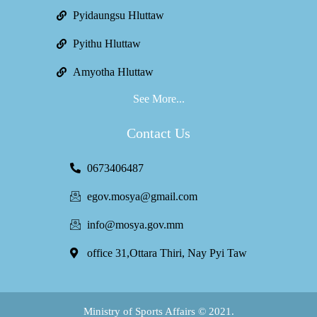
Pyidaungsu Hluttaw
Pyithu Hluttaw
Amyotha Hluttaw
See More...
Contact Us
0673406487
egov.mosya@gmail.com
info@mosya.gov.mm
office 31,Ottara Thiri, Nay Pyi Taw
Ministry of Sports Affairs © 2021.