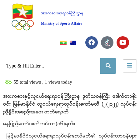
အားကစားရေးရာဝန်ကြီးဌာန
Ministry of Sports Affairs
55 total views
, 1 views today
အားကစားနှင့်လူငယ်ရေးရာဝန်ကြီးဌာန ဒုတိယဝန်ကြီး ဒေါက်တာစိုး
ဝင်း မြန်မာနိုင်ငံ လူငယ်ရေးရာလုပ်ငန်းကော်မတီ (၂/၂၀၂၂) လုပ်ငန်း
ညှိနှိုင်းအစည်းအဝေး တက်ရောက်
နေပြည်တော်၊ စက်တင်ဘာ(၁၆)ရက်။
မြန်မာနိုင်ငံလူငယ်ရေးရာလုပ်ငန်းကော်မတီ၏ လုပ်ငန်းတာဝန်များ