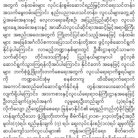
အတွက် ဝန်ထမ်းများ လုပ်ငန်းစွမ်းဆောင်ရည်မြှင့်တင်ရေးသင်တန်း၊
အသက်မွေးဝမ်းကြောင်း နည်းပညာပေးသင်တန်း၊ လူငယ်များတွေ့ဆုံ
ပွဲအခမ်းအနားနှင့် လေ့လာရေးခရီးစဉ်၊ အပြည်ပြည်ဆိုင်ရာ လူငယ်
များနေ့အခမ်းအနားနှင့် အာဆီယံလူငယ်ဆိုင်ရာအဆင့်မြင့်အရာရှိကြီး
များ အစည်းအဝေးအတွက် ကြိုတင်ပြင်ဆင်သည့်အနေဖြင့် ဝန်ထမ်း
များ အခြေခံအင်္ဂလိပ်စကားပြောသင်တန်းတို့အား ဖွင့်လှစ်ဆောင်ရွက်
နိုင်ခဲ့ပါကြောင်း၊ လာမည့်ဘဏ္ဍာနှစ်များတွင် ဦးစီးဌာနတွင်သာမက
သက်ဆိုင်ရာ တိုင်းဒေသကြီးနှင့် ပြည်နယ်များမှာပါ ဖွင့်လှစ်
ဆောင်ရွက်သွားကြရန်လိုအပ်ပါကြောင်း၊ နိုင်ငံတော် အနေဖြင့် လူငယ်
များ ဘက်စုံဖွံ့ဖြိုးတိုးတက်စေရေးအတွက် လူငယ်ရေးရာကိစ္စရပ်များ
ကို ကဏ္ဍပေါင်းစုံမှ စနစ်တကျ ထိထိရောက်ရောက်
အကောင်အထည်ဖော်ဆောင်ရွက်နိုင်ရန် တွန်းအားပေးဆောင်ရွက်
လျက်ရှိပါကြောင်း၊ အားကစားနှင့်လူငယ်ရေးရာဝန်ကြီးဌာနအနေဖြင့်
ဦးတည်ချက်(၉)ရပ်အနက် လူမှုရေးဦးတည်ချက် (၃)ရပ်နှင့်
လိုက်လျော ညီထွေဖြစ်စေရေး၊ မြန်မာနိုင်ငံ၏ ရေရှည်တည်တံ့ခိုင်မြဲပြီး
ဟန်ချက်ညီသော ဖွံ့ဖြိုးတိုးတက်မှု စီမံကိန်း(၂၀၁၈-၂၀၃၀)တို့နှင့်အညီ
မူဝါဒ(၇)ရပ်၊ ရည်မှန်းချက် (၇) ရပ်၊ ရှေးလုပ်ငန်းစဉ်(၁၀)ရပ် ချမှတ်ပြီး
ဆယ်ကျော်သက်လူငယ်များ၏ ကျန်းမာကြံ့ခိုင်ရေး၊ စိတ်ဓာတ်၊