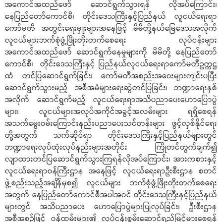
အကောင်အထည်ဖော် ဆောင်ရွက်သွားရန် လိုအပ်ကြောင်း၊
‌နေပြည်တော်ကောင်စီ၊ တိုင်းဒေသကြီးနှင့်ပြည်နယ် လူငယ်ရေးရာ
ကော်မတီ အတွင်းရေးမှူးများအနေဖြင့် မိမိတို့နယ်မြေဒေသအလိုက်
လူငယ်များဘက်စုံဖွံ့ဖြိုးတိုးတက်စေရေး လုပ်ငန်းများ
အကောင်အထည်ဖော် ဆောင်ရွက်နေမှုများကို မိမိတို့ နေပြည်တော်
ကောင်စီ၊ တိုင်းဒေသကြီးနှင့် ပြည်နယ်လူငယ်ရေးရာကော်မတီဥက္ကဋ္ဌ
ထံ တင်ပြဆောင်ရွက်ခြင်း၊ ကော်မတီအစည်းအဝေးများကျင်းပပြီး‌
ဆောင်ရွက်သွားမည့် အစီအမံများရေးဆွဲတင်ပြခြင်း၊ ဘဏ္ဍာရေးနှစ်
အလိုက် ဆောင်ရွက်မည့် လူငယ်ရေးရာအသိပညာပေးဟောပြောပွဲ
များ၊ လူငယ်များအလုပ်အကိုင်အခွင့်အလမ်းများ ရရှိစေရန်
အသက်မွေးဝမ်းကြောင်းနည်းပညာပေးသင်တန်းများ ဖွင့်လှစ်နိုင်ရေး
တို့အတွက် သက်ဆိုင်ရာ တိုင်းဒေသကြီးနှင့်ပြည်နယ်များတွင်
ဘဏ္ဍာရေးလုပ်ထုံးလုပ်နည်းများအတိုင်း ကြိုတင်တွက်ချက်၍
လျာထားတင်ပြဆောင်ရွက်သွားကြရန်လိုအပ်ကြောင်း၊ အားကစားနှင့်
လူငယ်ရေးရာဝန်ကြီးဌာန အနေဖြင့် လူငယ်ရေးရာဦးစီးဌာန စတင်
ဖွဲ့စည်းသည့်အချိန်မှစ၍ လူငယ်များ ဘက်စုံဖွံ့ဖြိုးတိုးတက်စေရေး
အတွက် နေပြည်တော်ကောင်စီအပါအဝင် တိုင်းဒေသကြီးနှင့်ပြည်နယ်
များတွင် အသိပညာပေး ဟောပြောပွဲများပြုလုပ်ခြင်း၊ ဦးစီးဌာန
အစီအစဉ်ဖြင့် ဝန်ထမ်းများ၏ လုပ်ငန်းစွမ်းဆောင်ရည်မြင့်မားစေရန်