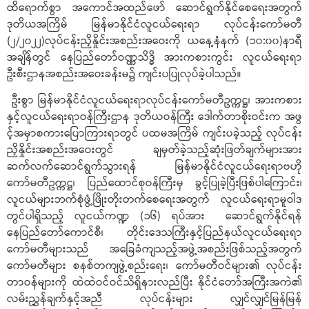
ထိရောက်စွာ အကောင်အထည်ဖော် ဆောင်ရွက်နိုင်စေရေးအတွက်
ဒုတိယအကြိမ် မြန်မာနိုင်ငံလူငယ်ရေးရာ လုပ်ငန်းကော်မတီ
(၂/၂၀၂၂)လုပ်ငန်းညှိနှိုင်းအစည်းအဝေးကို ယနေ့နံနက် (၁၀:၀၀)နာရီ
အချိန်တွင် နေပြည်တော်ဝဏ္ဏသိဒ္ဓိ အားကစားကွင်း လူငယ်ရေးရာ
ဦးစီးဌာနအစည်းအဝေးခန်းမ၌ ကျင်းပပြုလုပ်ခဲ့ပါသည်။
ဦးစွာ မြန်မာနိုင်ငံလူငယ်ရေးရာလုပ်ငန်းကော်မတီဥက္ကဋ္ဌ၊ အားကစား
နှင့်လူငယ်ရေးရာဝန်ကြီးဌာန ဒုတိယဝန်ကြီး ဒေါက်တာစိုးဝင်းက အဖွ
င့်အမှာစကားပြောကြားရာတွင် ပထမအကြိမ် ကျင်းပခဲ့သည့် လုပ်ငန်း
ညှိနှိုင်းအစည်းအဝေးတွင် ချမှတ်ခဲ့သည့်ဆုံးဖြတ်ချက်များအား
ဆက်လက်ဆောင်ရွက်သွားရန် မြန်မာနိုင်ငံလူငယ်ရေးရာဗဟို
ကော်မတီဥက္ကဋ္ဌ၊ ပြည်ထောင်စုဝန်ကြီးမှ ခွင့်ပြုခဲ့ပြီးဖြစ်ပါကြောင်း၊
လူငယ်များဘက်စုံဖွံ့ဖြိုးတိုးတက်စေရေးအတွက် လူငယ်ရေးရာမူဝါဒ
တွင်ပါရှိသည့် လူငယ်ကဏ္ဍ (၁၆) ရပ်အား ဆောင်ရွက်နိုင်ရန်
နေပြည်တော်ကောင်စီ၊ တိုင်းဒေသကြီးနှင့်ပြည်နယ်လူငယ်ရေးရာ
ကော်မတီများသည် အခြေခံကျသည့်အဖွဲ့အစည်းဖြစ်သည့်အတွက်
ကော်မတီများ စနစ်တကျဖွဲ့စည်းရေး၊ ကော်မတီဝင်များ၏ လုပ်ငန်း
တာဝန်များကို ထဲထဲဝင်ဝင်သိရှိနားလည်ပြီး နိုင်ငံတော်အကြီးအကဲ၏
လမ်းညွှန်ချက်နှင့်အညီ လုပ်ငန်းများ လျှင်လျှင်မြန်မြန်