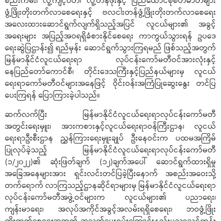
စည်းကမ်း၊ လူ့ကျင့်ဝတ်၊ လူ့တန်ဖိုးနှင့် ပြည်ထောင်စုစိတ်ဓာတ်များ
ဖွံ့ဖြိုးတိုးတက်လာစေရေးနှင့် ဗလငါးတန်ဖွံ့ဖြိုးတိုးတက်လာစေရေး
အလေးထားဆောင်ရွက်လျက်ရှိသည့်အပြင် လူငယ်များ၏ အခွင့်
အရေးများ အပြည့်အဝရရှိခံစားနိုင်စေရေး ကာကွယ်သွားရန် ဥပဒေ
ရေးဆွဲပြဌာန်း၍ ရည်မှန်း ဆောင်ရွက်သွားကြရမည် ဖြစ်သည့်အတွက်
မြန်မာနိုင်ငံလူငယ်ရေးရာ လုပ်ငန်းကော်မတီဝင်အားလုံးနှင့်
နေပြည်တော်ကောင်စီ၊ တိုင်းဒေသကြီးနှင့်ပြည်နယ်များမှ လူငယ်
ရေးရာကော်မတီဝင်များအနေဖြင့် ဝိုင်းဝန်းအကြံပြုဆွေးနွေး တင်ပြ
ပေးကြရန် ပြောကြားခဲ့ပါသည်။
ဆက်လက်ပြီး မြန်မာနိုင်ငံလူငယ်ရေးရာလုပ်ငန်းကော်မတီ
အတွင်းရေးမှူး၊ အားကစားနှင့်လူငယ်ရေးရာဝန်ကြီးဌာန၊ လူငယ်
ရေးရာဦးစီးဌာန ညွှန်ကြားရေးမှူးချုပ် ဦးနေဝင်းက ပထမအကြိမ်
ပြုလုပ်ခဲ့သည့် မြန်မာနိုင်ငံလူငယ်ရေးရာလုပ်ငန်းကော်မတီ
(၁/၂၀၂၂)၏ ဆုံးဖြတ်ချက် (၁၂)ချက်အပေါ် ဆောင်ရွက်ထားရှိမှု
အခြေအနေများအား ရှင်းလင်းတင်ပြခဲ့ပြီးနောက် အစည်းအဝေးသို့
တက်ရောက် လာကြသည့်ဌာနဆိုင်ရာများမှ မြန်မာနိုင်ငံလူငယ်ရေးရာ
လုပ်ငန်းကော်မတီအဖွဲ့ဝင်များက လူငယ်များ၏ ပညာရေး၊
ကျန်းမာရေး၊ အလုပ်အကိုင်အခွင့်အလမ်းရရှိစေရေး၊ ဘဝဖွံ့ဖြိုး