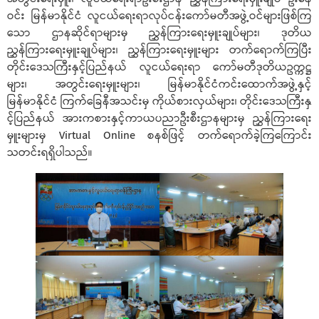
ဝင်း မြန်မာနိုင်ငံ လူငယ်ရေးရာလုပ်ငန်းကော်မတီအဖွဲ့ဝင်များဖြစ်ကြ
သော ဌာနဆိုင်ရာများမှ ညွှန်ကြားရေးမှူးချုပ်များ၊ ဒုတိယ
ညွှန်ကြားရေးမှူးချုပ်များ၊ ညွှန်ကြားရေးမှူးများ တက်ရောက်ကြပြီး
တိုင်းဒေသကြီးနှင့်ပြည်နယ် လူငယ်ရေးရာ ကော်မတီဒုတိယဥက္ကဋ္ဌ
များ၊ အတွင်းရေးမှူးများ၊ မြန်မာနိုင်ငံကင်းထောက်အဖွဲ့နှင့်
မြန်မာနိုင်ငံ ကြက်ခြေနီအသင်းမှ ကိုယ်စားလှယ်များ၊ တိုင်းဒေသကြီးနှ
င့်ပြည်နယ် အားကစားနှင့်ကာယပညာဦးစီးဌာနများမှ ညွှန်ကြားရေး
မှူးများမှ Virtual Online စနစ်ဖြင့် တက်ရောက်ခဲ့ကြကြောင်း
သတင်းရရှိပါသည်။