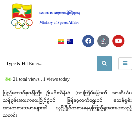
အားကစားရေးရာဝန်ကြီးဌာန
Ministry of Sports Affairs
21 total views
, 1 views today
ပြည်ထောင်စုဝန်ကြီး ဦးမင်းသိန်းဇံ (၁၁)ကြိမ်မြောက် အာဆီယံမ
သန်စွမ်းအားကစားပြိုင်ပွဲဝင် မြန်မာ့လက်ရွေးစင် မသန်စွမ်း
အားကစားသမားများ၏ ယှဉ်ပြိုင်ကစားနေမှုကြည့်ရှုအားပေးသည့်
သတင်း