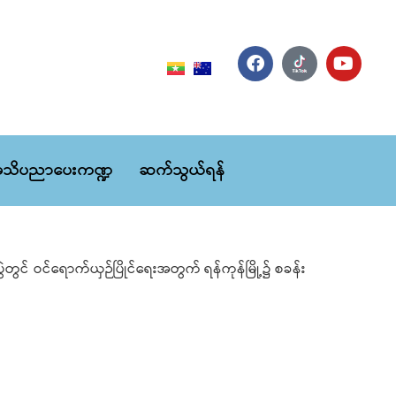
သိပညာပေးကဏ္ဍ
ဆက်သွယ်ရန်
ွင် ဝင်ရောက်ယှဉ်ပြိုင်ရေးအတွက် ရန်ကုန်မြို့၌ စခန်း