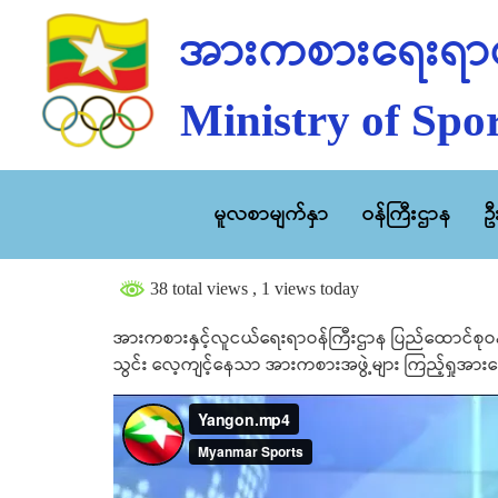
အားကစားရေးရာဝ
Ministry of Spor
မူလစာမျက်နှာ
ဝန်ကြီးဌာန
ဥ
38 total views
, 1 views today
အားကစားနှင့်လူငယ်ရေးရာဝန်ကြီးဌာန ပြည်ထောင်စုဝန်ကြ
သွင်း လေ့ကျင့်နေသာ အားကစားအဖွဲ့များ ကြည့်ရှုအား