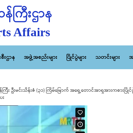
န်ကြီးဌာန
ts Affairs
ီးစီးဌာန
အဖွဲ့အစည်းများ
ပြိုင်ပွဲများ
သတင်းများ
အ
ီး ဦးမင်းသိန်းဇံ (၃၁) ကြိမ်မြောက် အရှေ့တောင်အာရှအားကစားပြိုင်ပွဲတ
ပေး