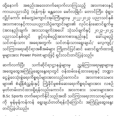
ထို့နောက် အစည်းအဝေးတက်ရောက်လာကြသည့် အားကစားနှင့်
ကာယပညာသိပ္ပံ (ရန်ကုန်၊ မန္တလေး၊ မော်လမြိုင်၊ တောင်ကြီး၊ မုံရွာ၊
လွိုင်ကော်‌၊ စစ်တွေ)ကျောင်းအုပ်ကြီးများမှ ၂၀၂၂-၂၀၂၃ ပညာသင်နှစ်
အားကစားနှင့်ကာယပညာသိပ္ပံကျောင်းများ၏ လုပ်ငန်းဆောင်ရွက်မှု
(အားနည်းချက်၊ အားသာချက်)အပေါ် သုံသပ်ချက်နှင့် ၂၀၂၃-၂၀၂၄
ပညာသင်နှစ်တွင် ဖွင့်လှစ်မည့်အားကစားနည်းနှင့် ခေါ်ယူမည့်
သင်တန်းသား အရေအတွက်၊ သင်တန်းသားရွေးချယ်/ လေ့ကျင့်/
သင်ကြားရေးဆိုင်ရာအစီအမံများ ကြိုတင်ပြင်ဆင် ဆောင်ရွက်ထားရှိ
မှုများအား Power Point များဖြင့် ရှင်းလင်းတင်ပြခဲ့သည်။
ဆက်လက်ပြီး သက်ဆိုင်ရာဌာနခွဲများမှ ညွှန်ကြားရေးမှူးများမှ
အထွေထွေအကြံပြုဆွေးနွေးရာတွင် ဝန်ထမ်းခန့်ထားရေးနှင့် ဘဏ္ဍာ
ငွေခွဲဝေသုံးစွဲရေးကိစ္စရပ်များအားလည်းကောင်း၊ အားကစားသမား
များ၏ စံချိန်စံညွှန်းနှင့် ကြံ့ခိုင်မှုစစ်ဆေးရေးကိစ္စရပ်များအား လစဉ်
မှတ်တမ်းတင်ထားရှိရန်လည်းကောင်း၊ အားကစား သမားများအား
B.Sc Sports တက်ရောက်နိုင်သည်အထိ သင်ကြားရေးဘာသာရပ်များ
ကို မှန်မှန်ကန်ကန် ရွေးချယ်တတ်ရန်လိုကြောင်း အကြံပြုဆွေးနွေး
တင်ပြခဲ့ပါသည်။