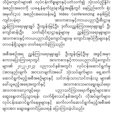
သိပ္ပံကျောင်းများ၏ လုပ်ငန်းကိစ္စများနှင့်ပတ်သက်၍ သုံးသပ်ညှိနှိုင်း
အစည်းအဝေးကို ယနေ့နံနက်(၉)နာရီခွဲအချိန်တွင် နေပြည်တော်၊ ရုံး
အမှတ်(၃၁) အစည်းအဝေးခန်းမ၌ Video Conferencing စနစ်ဖြင့်
ကျင်းပခဲ့ရာ အားကစားနှင့်ကာယပညာဦးစီးဌာန
ညွှန်ကြားရေးမှူးချုပ် ဦးထွန်းမြင့်ဦး၊ ဒုတိယညွှန်ကြားရေးမှူးချုပ် ဦး
ကျော်ဆန်းဦး၊ သက်ဆိုင်ရာဌာနခွဲများမှ ညွှန်ကြားရေးမှူးများ၊
အားကစားနှင့်ကာယပညာသိပ္ပံကျောင်းများမှ ကျောင်းအုပ်ကြီးများနှင့်
တာဝန်ရှိသူများ တတ်ရောက်ခဲ့ကြသည်။
အစီအစဉ်အရ ညွှန်ကြားရေးမှူးချုပ် ဦးထွန်းမြင့်ဦးမှ အဖွင့်အမှာ
စကားပြောကြားရာတွင် အားကစားနှင့်ကာယပညာသိပ္ပံကျောင်း
များ၏ ၂၀၂၂-၂၀၂၃ ပညာသင်နှစ်အတွင်း လုပ်ငန်းဆောင်ရွက်မှု
(အားနည်းချက်၊ အားသာချက်)အပေါ် သုံးသပ်ချက်များ၊ ရှေ့ဆက်
ဆောင်ရွက်မည့်အစီအစဉ်များနှင့် သင်တန်းသား/သင်တန်းသူ များ၏
ခေါ်ယူမည့်အရေအတွက်နှင့် အားကစားသမားရွေးချယ်ရေး၊
အားကစားလေ့ကျင့်ရေး၊ ပညာသင်ကြားရေးကိစ္စရပ်များအား
ဆွေးနွေးတင်ပြသွားရန်၊ လက်ရှိစာသင်နှစ်အတွင်း လိုအပ်ချက်များ၊
လုပ်ငန်းဆောင်ရွက်နေမှုများနှင့် ဆက်လက်ဆောင်ရွက်မည့်အစီအမံ
များအား ဆွေးနွေးတင်ပြပေးရန် ပြောကြားခဲ့ပါသည်။