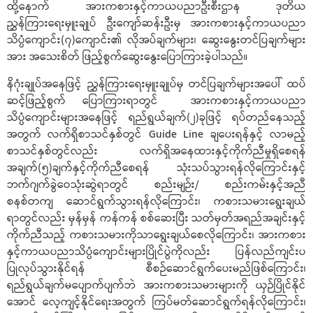
ထို့နောက် အားကစားနှင့်ကာယပညာဦးစီးဌာန ဒုတိယ
ညွှန်ကြားရေးမှူးချုပ် ဦးကျော်ဆန်းဦးမှ အားကစားနှင့်ကာယပညာ
သိပ္ပံကျောင်း(၇)ကျောင်း၏ လိုအပ်ချက်များ၊ ဆွေးနွေးတင်ပြချက်များ
အား အသေးစိတ် ဖြည့်စွက်ဆွေးနွေးပြောကြားခဲ့ပါသည်။
နိဂုံးချုပ်အနေဖြင့် ညွှန်ကြားရေးမှူးချုပ်မှ တင်ပြချက်များအပေါ် ထပ်
ဆင့်ဖြည့်စွက် ပြောကြားရာတွင် အားကစားနှင့်ကာယပညာ
သိပ္ပံကျောင်းများအနေဖြင့် ရည်ရွယ်ချက်(၂)ခုဖြင့် ရပ်တည်နေသည့်
အတွက် လက်ရှိစာသင်နှစ်တွင် Guide Line ချပေးရန်နှင့် လာမည့်
စာသင်နှစ်တွင်လည်း လက်ရှိအနေထားနှင့်ကိုက်ညီမှုရှိစေရန်
အချက်(၅)ချက်နှင့်ကိုက်ညီစေရန် သုံးသပ်သွားရန်လိုကြောင်းနှင့်
ဘက်ဂျက်ခွဲဝေသုံးဆွဲရာတွင် စည်းမျဉ်း/ စည်းကမ်းနှင့်အညီ
စနစ်တကျ ဆောင်ရွက်သွားရန်လိုကြောင်း၊ ကစားသမားရွေးချယ်
ရာတွင်လည်း မှန်မှန် ကန်ကန် စစ်ဆေးပြီး သတ်မှတ်အရည်အချင်းနှင့်
ကိုက်ညီသည့် ကစားသမားကိုသာရွေးချယ်စေလိုကြောင်း၊ အားကစား
နှင့်ကာယပညာသိပ္ပံကျောင်းများပြိုင်ပွဲကိုလည်း ပြန်လည်ကျင်းပ
ပြုလုပ်သွားနိုင်ရန် စီစဉ်ဆောင်ရွက်ပေးမည်ဖြစ်ကြောင်း၊
ရည်ရွယ်ချက်မပျောက်ပျက်ဘဲ အားကစားသမားများကို ယှဉ်ပြိုင်နိုင်
အောင် လေ့ကျင့်နိုင်ရေးအတွက် ကြပ်မတ်ဆောင်ရွက်ရန်လိုကြောင်း၊