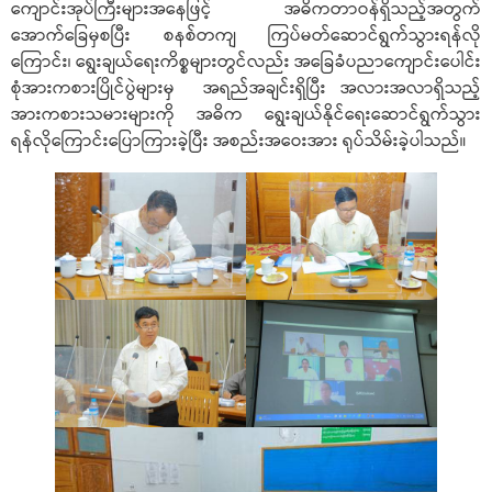
ကျောင်းအုပ်ကြီးများအနေဖြင့် အဓိကတာဝန်ရှိသည့်အတွက်
အောက်ခြေမှစပြီး စနစ်တကျ ကြပ်မတ်ဆောင်ရွက်သွားရန်လို
ကြောင်း၊ ရွေးချယ်ရေးကိစ္စများတွင်လည်း အခြေခံပညာကျောင်းပေါင်း
စုံအားကစားပြိုင်ပွဲများမှ အရည်အချင်းရှိပြီး အလားအလာရှိသည့်
အားကစားသမားများကို အဓိက ရွေးချယ်နိုင်ရေးဆောင်ရွက်သွား
ရန်လိုကြောင်းပြောကြားခဲ့ပြီး အစည်းအဝေးအား ရုပ်သိမ်းခဲ့ပါသည်။