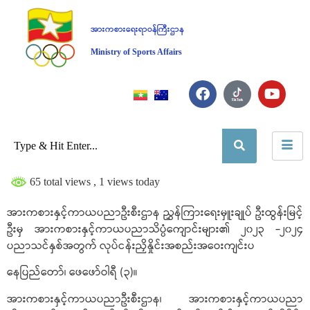
အားကစားရေးရာဝန်ကြီးဌာန
Ministry of Sports Affairs
65 total views
, 1 views today
အားကစားနှင့်ကာယပညာဦးစီးဌာန ညွှန်ကြားရေးမှူးချုပ် ဦးထွန်းမြင့်
ဦးမှ အားကစားနှင့်ကာယပညာသိပ္ပံကျောင်းများ၏ ၂၀၂၃ -၂၀၂၄
ပညာသင်နှစ်အတွက် လုပ်ငန်းညှိနှိုင်းအစည်းအဝေးကျင်းပ
နေပြည်တော်၊ ဖေဖော်ဝါရီ (၃)။
အားကစားနှင့်ကာယပညာဦးစီးဌာန၊ အားကစားနှင့်ကာယပညာ