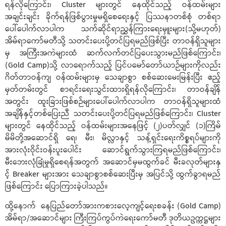
ရန်လိုကြောင်း၊ Cluster များတွင် နေထိုင်သည့် ဝန်ထမ်းများ
အချင်းချင်း ခိုက်ရန်ဖြစ်ပွားမှုမရှိစေရေးနှင့် ပြဿနာတစ်စုံ တစ်ရာ
ပေါ်ပေါက်လာပါက သက်ဆိုင်ရာညွှန်ကြားရေးမှူးများ(သို့မဟုတ်)
အိမ်ရာကော်မတီသို့ သတင်းပေးပို့တင်ပြရမည်ဖြစ်ပြီး တာဝန်ရှိသူများ
မှ အကြီးအကဲများထံ ဆက်လက်တင်ပြပေးသွားမည်ဖြစ်ကြောင်း၊
(Gold Camp)သို့ လာရောက်သည့် ပြင်ပမော်တော်ယာဉ်များကိုလည်း
ဂိတ်တာဝန်ကျ ဝန်ထမ်းများမှ သေချာစွာ စစ်ဆေးမေးမြန်းပြီး ဧည့်
မှတ်တမ်းတွင် စာရင်းရေးသွင်းထားရှိရန်လိုကြောင်း၊ တာဝန်ချိန်
အတွင်း ထူးခြားဖြစ်စဉ်များပေါ်ပေါက်လာပါက တာဝန်ရှိသူများထံ
အချိန်နှင့်တစ်ပြေးညီ သတင်းပေးပို့တင်ပြရမည်ဖြစ်ကြောင်း၊ Cluster
များတွင် နေထိုင်သည့် ဝန်ထမ်းများအနေဖြင့် (၂)ပတ်လျှင် (၁)ကြိမ်
မိမိတို့အဆောင်ရှိ ရေ၊ မီး၊ မိလ္လာနှင့် သန့်ရှင်းရေးကိစ္စရပ်များကို
အားလုံးဝိုင်းဝန်းပူးပေါင်း ဆောင်ရွက်သွားကြရမည်ဖြစ်ကြောင်း၊
မီးဘေးလုံခြုံမှုရှိစေရန်အတွက် အဆောင်မှမထွက်ခင် မီးခလုတ်များနှ
င့် Breaker များအား သေချာစွာစစ်ဆေးပြီးမှ အပြင်သို့ ထွက်ခွာရမည်
ဖြစ်ကြောင်း ပြောကြားခဲ့ပါသည်။
ထို့နောက် နေပြည်တော်အားကစားလေ့ကျင့်ရေးစခန်း (Gold Camp)
အိမ်ရာ/အဆောင်များ ကြီးကြပ်ကွပ်ကဲရေးကော်မတီ ဒုတိယဥက္ကဋ္ဌများ