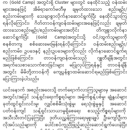
က (Gold Camp) အတွင်းရှိ Cluster များတွင် နေထိုင်သည့် ဝန်ထမ်း
များအနေဖြင့် အိမ်ရာကော်မတီမှ ချမှတ်ထားသော စည်းမျဉ်း/
စည်းကမ်းများကို သေချာစွာလိုက်နာဆောင်ရွက်ပြီး နေထိုင်သွားကြ
ရန်လိုကြောင်း၊ ဂိတ်တာဝန်ကျဝန်ထမ်းများအနေဖြင့်လည်း ချမှတ်
ထားသောစည်းမျဉ်း/စည်းကမ်းများအတိုင်း တိကျစွာလိုက်နာ
ဆောင်ရွက်ပြီး (Gold Camp)အတွင်းသို့ ဝင်/ထွက်သူများကို
စနစ်တကျ စစ်ဆေးမေးမြန်းရန်လိုကြောင်း၊ ဝန်ထမ်းစည်းမျဉ်း/
စည်းကမ်း၊ ဥပဒေနှင့် နည်းဥပဒေများကိုလည်း လိုက်နာဆောင်ရွက်ရ
မည်ဖြစ်ကြောင်း၊ တာဝန်ကျဝန်ထမ်းသည် ဂျူတီချိန်အတွင်း
အရက်သေစာသောက်စားခြင်းများ မပြုလုပ်ကြရန်နှင့် တာဝန်ချိန်
အတွင်း မိမိတို့တာဝန်ကို ကျေပွန်စွာထမ်းဆောင်ရမည်ဖြစ်ကြောင်း
ပြောကြားခဲ့ပါသည်။
ယင်းနောက် အစည်းအဝေးသို့ တက်ရောက်လာကြသူများမှ အဆောင်
အတွင်း/အပြင် သန့်ရှင်းရေးကိစ္စရပ်များ၊ အမှိုက်စွန့်ပစ်မှု၊ ချုံနွယ်များ
ခုတ်ထွင်ရှင်းလင်းမှု၊ လျှပ်စစ်မီးသုံးစွဲမှု၊ ရေသုံးစွဲမှုနှင့် အဆောင်
ပတ်ဝန်းကျင် သန့်ရှင်းသာယာမှုရှိစေရေး စသည့်ကိစ္စရပ်များကို
အသီးသီးတင်ပြခဲ့ကြပြီး ဒုတိယညွှန်ကြားရေးမှူးချုပ် ဦးကျော်ဦးက
လိုအပ်သည်များကို ပေါင်းစပ်ကူညီဖြည့်ဆည်းဆောင်ရွက်ပေးခဲ့ပြီး