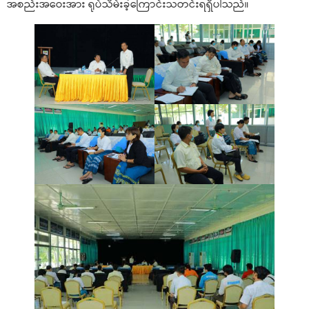
အစည်းအဝေးအား ရုပ်သိမ်းခဲ့ကြောင်းသတင်းရရှိပါသည်။