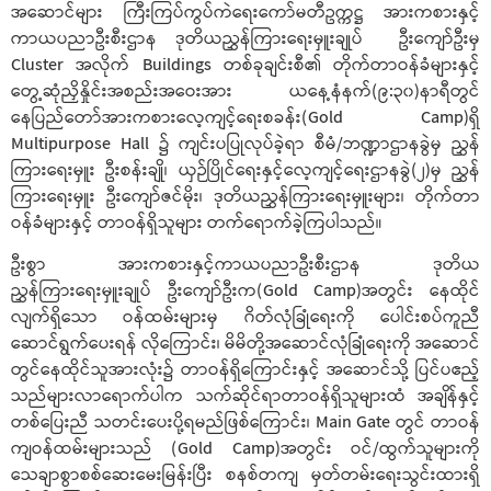
အဆောင်များ ကြီးကြပ်ကွပ်ကဲရေးကော်မတီဥက္ကဋ္ဌ အားကစားနှင့်
ကာယပညာဦးစီးဌာန ဒုတိယညွှန်ကြားရေးမှူးချုပ် ဦးကျော်ဦးမှ
Cluster အလိုက် Buildings တစ်ခုချင်းစီ၏ တိုက်တာဝန်ခံများနှင့်
တွေ့ဆုံညှိနှိုင်းအစည်းအဝေးအား ယနေ့နံနက်(၉:၃၀)နာရီတွင်
နေပြည်တော်အားကစားလေ့ကျင့်ရေးစခန်း(Gold Camp)ရှိ
Multipurpose Hall ၌ ကျင်းပပြုလုပ်ခဲ့ရာ စီမံ/ဘဏ္ဍာဌာနခွဲမှ ညွှန်
ကြားရေးမှူး ဦးစန်းချို၊ ယှဉ်ပြိုင်ရေးနှင့်လေ့ကျင့်ရေးဌာနခွဲ(၂)မှ ညွှန်
ကြားရေးမှူး ဦးကျော်ဇင်မိုး၊ ဒုတိယညွှန်ကြားရေးမှူးများ၊ တိုက်တာ
ဝန်ခံများနှင့် တာဝန်ရှိသူများ တက်ရောက်ခဲ့ကြပါသည်။
ဦးစွာ အားကစားနှင့်ကာယပညာဦးစီးဌာန ဒုတိယ
ညွှန်ကြားရေးမှူးချုပ် ဦးကျော်ဦးက(Gold Camp)အတွင်း နေထိုင်
လျက်ရှိသော ဝန်ထမ်းများမှ ဂိတ်လုံခြုံရေးကို ပေါင်းစပ်ကူညီ
ဆောင်ရွက်‌ပေးရန် လိုကြောင်း၊ မိမိတို့အဆောင်လုံခြုံရေးကို အဆောင်
တွင်နေထိုင်သူအားလုံး၌ တာဝန်ရှိကြောင်းနှင့် အဆောင်သို့ ပြင်ပဧည့်
သည်များလာရောက်ပါက သက်ဆိုင်ရာတာဝန်ရှိသူများထံ အချိန်နှင့်
တစ်ပြေးညီ သတင်းပေးပို့ရမည်ဖြစ်ကြောင်း၊ Main Gate တွင် တာဝန်
ကျဝန်ထမ်းများသည် (Gold Camp)အတွင်း ဝင်/ထွက်သူများကို
သေချာစွာစစ်ဆေးမေးမြန်းပြီး စနစ်တကျ မှတ်တမ်းရေးသွင်းထားရှိ