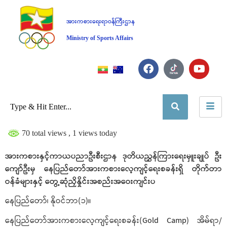
အားကစားရေးရာဝန်ကြီးဌာန
Ministry of Sports Affairs
70 total views
, 1 views today
အားကစားနှင့်ကာယပညာဦးစီးဌာန ဒုတိယညွှန်ကြားရေးမှူးချုပ် ဦး
ကျော်ဦးမှ နေပြည်တော်အားကစားလေ့ကျင့်ရေးစခန်းရှိ တိုက်တာ
ဝန်ခံများနှင့် တွေ့ဆုံညှိနှိုင်းအစည်းအဝေးကျင်းပ
နေပြည်တော်၊ နိုဝင်ဘာ(၁)။
နေပြည်တော်အားကစားလေ့ကျင့်ရေးစခန်း(Gold Camp) အိမ်ရာ/