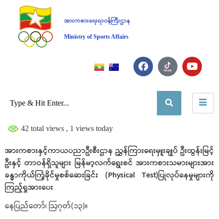
အားကစားရေးရာဝန်ကြီးဌာန
Ministry of Sports Affairs
42 total views
, 1 views today
အားကစားနှင့်ကာယပညာဦးစီးဌာန ညွှန်ကြားရေးမှူးချုပ် ဦးထွန်းမြင့်
ဦးနှင့် တာဝန်ရှိသူများ မြန်မာ့လက်ရွေးစင် အားကစားသမားများအား
ခန္ဓာကိုယ်ကြံ့ခိုင်မှုစစ်ဆေးခြင်း (Physical Test)ပြုလုပ်နေမှုများကို
ကြည့်ရှုအားပေး
နေပြည်တော်၊ ဩဂုတ်(၁၃)။