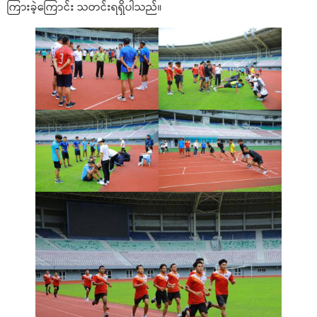
ကြားခဲ့ကြောင်း သတင်းရရှိပါသည်။