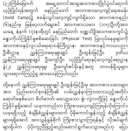
(၃၂)ကြိမ်မြောက် အရှေ့တောင်အာရှအားကစားပြိုင်ပွဲဝင်ရောက်
ယှဉ်ပြိုင်ရန်အတွက် နေပြည်တော် အားကစားလေ့ကျင့်ရေးစခန်း
(Gold Camp)၌ စခန်းသွင်းလေ့ကျင့်လျက်ရှိသော အားကစားနည်း
(၆)နည်းမှ မြန်မာ့လက်ရွေးစင် အားကစားသမား (၁၁၇)ဦးတို့အား
ယနေ့ နံနက် (၇)နာရီတွင် နေပြည်တော်၊ ဝဏ္ဏသိဒ္ဓိအားကစားကွင်း၌
ခန္ဓာကိုယ်ကြံ့ခိုင်မှုစစ်ဆေးခြင်း (Physical Test) ပြုလုပ်နေမှုများကို
အားကစားနှင့်လူငယ်ရေးရာဝန်ကြီးဌာန၊ အားကစားနှင့်ကာယပညာ
ဦးစီးဌာန ညွှန်ကြားရေးမှူးချုပ် ဦးထွန်းမြင့်ဦး၊ ဒုတိယ
ညွှန်ကြားရေးမှူးချုပ် ဦးကျော်ဦး၊ ယှဉ်ပြိုင်ရေးနှင့်လေ့ကျင့်ရေးဌာန
ခွဲ(၂) ညွှန်ကြားရေးမှူး ဦးကျော်ဇင်မိုးနှင့်အတူ တာဝန်ရှိသူများ
သွားရောက်ကြည့်ရှု အားပေးခဲ့ကြပါသည်။
ထို့နောက် ညွှန်ကြားရေးမှူးချုပ် ဦးထွန်းမြင့်ဦးမှ အားကစားသမားများ
အား ပြည်ထောင်စုဝန်ကြီး၏ လမ်းညွှန်မှာကြားထားသည့်အတိုင်း
မဆုတ်မနစ်သော စိတ်ဓာတ်၊ မလျော့သော ဇွဲ၊ လုံ့လတို့ဖြင့် ခန္ဓာကိုယ်
ကြံ့ခိုင်မှုရှိအောင် ယခုကတည်းက ကြိုးစားလေ့ကျင့်ကြရန်လိုကြောင်း၊
ယခုရရှိသည့် စံချိန်စံညွှန်းများထက် ပိုမိုကောင်းမွန်သည့် စံချိန်စံညွှန်
များရရှိအောင် အားသွန်ခွန်စိုက် ကြိုးစားသွားကြရန်နှင့် လိုအပ်ချက်
များရှိပါက ပံ့ပိုးကူညီဖြည့်ဆည်းဆောင်ရွက်ပေးသွားမည်ဟု ပြော