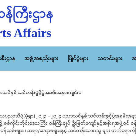
န်ကြီးဌာန
ts Affairs
ီးစီးဌာန
အဖွဲ့အစည်းများ
ပြိုင်ပွဲများ
သတင်းများ
အ
သင်နှစ် သင်တန်းဖွင့်ပွဲအခမ်းအနားကျင်းပ
သိပ္ပံ(မုံရွာ) ၂၀၂၃ – ၂၀၂၄ ပညာသင်နှစ် သင်တန်းဖွင့်ပွဲအခမ်းအန
စစ်ကိုင်းတိုင်းဒေသကြီး ဝန်ကြီးချုပ် ဦးမြတ်ကျော်နှင့်အစိုးရအဖွဲ့ဝင် ဝ
ား ၊ ဝန်ထမ်းများ ၊ ဆရာ/ဆရာမများနှင့် သင်တန်းသား/သူ များ တက်ရော