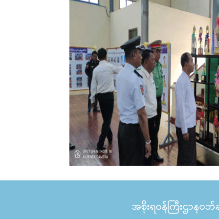
အစိုးရဝန်ကြီးဌာနဝဘ်ဆိ