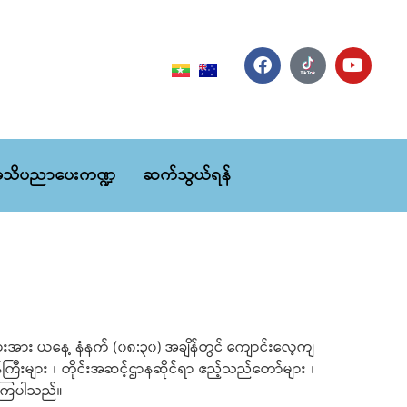
သိပညာပေးကဏ္ဍ
ဆက်သွယ်ရန်
ားအား ယနေ့ နံနက် (၀၈:၃၀) အချိန်တွင် ကျောင်းလေ့ကျ
န်ကြီးများ ၊ တိုင်းအဆင့်ဌာနဆိုင်ရာ ဧည့်သည်တော်များ ၊
က်ကြပါသည်။