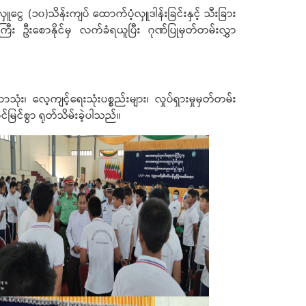
ွေ (၁၀)သိန်းကျပ် ထောက်ပံ့လှူဒါန်းခြင်းနှင့် သီးခြား
ီး ဦးစောနိုင်မှ လက်ခံရယူပြီး ဂုဏ်ပြုမှတ်တမ်းလွှာ
 လေ့ကျင့်ရေးသုံးပစ္စည်းများ၊ လှုပ်ရှားမှုမှတ်တမ်း
မြင်စွာ ရုတ်သိမ်းခဲ့ပါသည်။