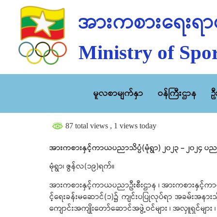
အားကစားရေးရာဝ
Ministry of Spor
မူလစာမျက်နှာ
ဝန်ကြီးဌာန
ဥ
87 total views
, 1 views today
အားကစားနှင့်ကာယပညာသိပ္ပံ(မုံရွာ) ၂၀၂၃ – ၂၀၂၄ ပညာ
မုံရွာ၊ ဇွန်လ(၁၉)ရက်။
အားကစားနှင့်ကာယပညာဦးစီးဌာန ၊ အားကစားနှင့်ကာယပညာ
င့်ရေးခန်းမဆောင်(၁)၌ ကျင်းပပြုလုပ်ရာ အခမ်းအနားသို့ 
ကျောင်းအကျိုးတော်ဆောင်အဖွဲ့ဝင်များ ၊ အလှူရှင်မျ