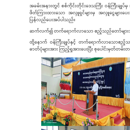
အခမ်းအနားတွင် စစ်ကိုင်းတိုင်းဒေသကြီး ဝန်ကြီးချုပ်မ
ဖိတ်ကြားထားသော အလှူရှင်များမှ အလှူငွေများပေးအပ်
ပြန်လည်ပေးအပ်ပါသည်။
ဆက်လက်၍ တက်ရောက်လာသော ဧည့်သည်တော်များအား တေ
ထို့နောက် ဝန်ကြီးချုပ်နှင့် တက်ရောက်လာသောဧည့်သည်
ဓာတ်ပုံများအား ကြည့်ရှုအားပေးပြီး စုပေါင်းမှတ်တမ်း