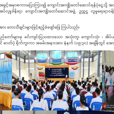
ှ အဖွင့်အမှာစကားပြောကြား၍ ကျောင်းအကျိုးတော်ဆောင်ရန်ပုံငွေသို့ အလှူင
လှူဒါန်းရာ ကျောင်းအကျိုးတော်ဆောင်အဖွဲ့ ဥက္ကဌ လူမှုရေးရာဝန်ကြ
းသီချင်းများဖြင့်ဧည့်ခံဖျော်ဖြေ ကြပါသည်။
တော်များမှ ခင်းကျင်းပြသထားသော အသုံးတူ၊ ကျောင်းသုံး ၊ အိပ်ယာသုံး၊
တင် ဓာတ်ပုံ ရိုက်ကူးကာ အခမ်းအနားအား နံနက် (၀၉:၃၀) အချိန်တွင် အောင်