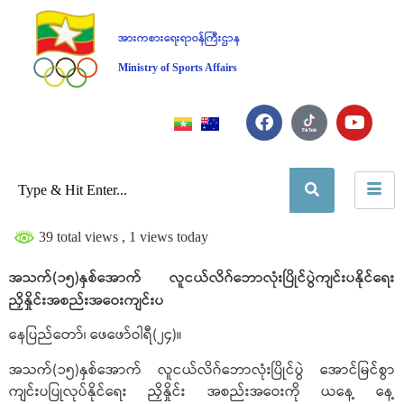
အားကစားရေးရာဝန်ကြီးဌာန
Ministry of Sports Affairs
39 total views
, 1 views today
အသက်(၁၅)နှစ်အောက် လူငယ်လိဂ်ဘောလုံးပြိုင်ပွဲကျင်းပနိုင်ရေး
ညှိနှိုင်းအစည်းအဝေးကျင်းပ
နေပြည်တော်၊ ဖေဖော်ဝါရီ(၂၄)။
အသက်(၁၅)နှစ်အောက် လူငယ်လိဂ်ဘောလုံးပြိုင်ပွဲ အောင်မြင်စွာ
ကျင်းပပြုလုပ်နိုင်ရေး ညှိနှိုင်း အစည်းအဝေးကို ယနေ့ နေ့