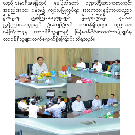
လည်(၁)နာရီအချိန်တွင် နေပြည်တော် ဝဏ္ဏသိဒ္ဓိအားကစားကွင်း
အစည်းအဝေး ခန်းမ၌ ကျင်းပပြုလုပ်ရာ အားကစားနှင့်ကာယပညာ
ဦးစီးဌာန ညွှန်ကြားရေးမှူးချုပ် ဦးထွန်းမြင့်ဦး၊ ဒုတိယ
ညွှန်ကြားရေးမှူးချုပ် ဦးကျော်ဦးနှင့် တာဝန်ရှိသူများ၊ ပညာရေး
ဝန်ကြီးဌာနမှ တာဝန်ရှိသူများနှင့် မြန်မာနိုင်ငံဘောလုံးအဖွဲ့ချုပ်မှ
တာဝန်ရှိသူများတက်ရောက်ခဲ့ကြောင်း သိရသည်။