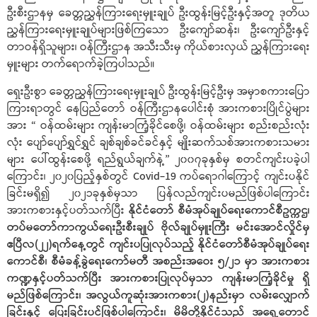
ဦးစီးဌာနမှ ခေတ္တညွှန်ကြားရေးမှူးချုပ် ဦးထွန်းမြင့်ဦးနှင့်အတူ ဒုတိယ
ညွှန်ကြားရေးမှူးချုပ်များဖြစ်ကြသော ဦးကျော်ဆန်း၊ ဦးကျော်ဦးနှင့်
တာဝန်ရှိသူများ၊ ဝန်ကြီးဌာန အသီးသီးမှ ကိုယ်စားလှယ် ညွှန်ကြားရေး
မှူးများ တက်ရောက်ခဲ့ကြပါသည်။
ရှေးဦးစွာ ခေတ္တညွှန်ကြားရေးမှူးချုပ် ဦးထွန်းမြင့်ဦးမှ အမှာစကားပြော
ကြားရာတွင် နေပြည်တော် ဝန်ကြီးဌာနပေါင်းစုံ အားကစားပြိုင်ပွဲများ
အား “ ဝန်ထမ်းများ ကျန်းမာကြံ့ခိုင်စေဖို့၊ ဝန်ထမ်းများ စည်းစည်းလုံး
လုံး ပျော်ပျော်ရွှင်ရွှင် ချစ်ချစ်ခင်ခင်နှင့် မျိုးဆက်သစ်အားကစားသမား
များ ပေါ်ထွန်းစေဖို့ ရည်ရွယ်ချက်နဲ့” ၂၀၀၇ခုနှစ်မှ စတင်ကျင်းပခဲ့ပါ
ကြောင်း၊ ၂၀၂၀ပြည့်နှစ်တွင် Covid-19 ကပ်ရောဂါကြောင့် ကျင်းပနိုင်
ခြင်းမရှိ၍ ၂၀၂၁ခုနှစ်မှသာ ပြန်လည်ကျင်းပမည်ဖြစ်ပါကြောင်း
အားကစားနှင့်ပတ်သက်ပြီး
နိုင်ငံတော် စီမံအုပ်ချုပ်ရေးကောင်စီဥက္ကဌ၊
တပ်မတော်ကာကွယ်ရေးဦးစီးချုပ် ဗိုလ်ချုပ်မှူးကြီး မင်းအောင်လှိုင်မှ
ဧပြီလ(၂၂)ရက်နေ့တွင် ကျင်းပပြုလုပ်သည့် နိုင်ငံတော်စီမံအုပ်ချုပ်ရေး
ကောင်စီ၊ စီမံခန့်ခွဲရေးကော်မတီ အစည်းအဝေး ၅/၂၁ မှာ အားကစား
ကဏ္ဍနှင့်ပတ်သက်ပြီး အားကစားပြုလုပ်မှသာ ကျန်းမာကြံ့ခိုင်မှု ရှိ
မည်ဖြစ်ကြောင်း၊ အလွယ်ကူဆုံးအားကစား(၂)နည်းမှာ လမ်းလျှောက်
ခြင်းနှင့် ပြေးခြင်းပင်ဖြစ်ပါကြောင်း၊ မိမိတို့နိုင်ငံသည် အရှေ့တောင်