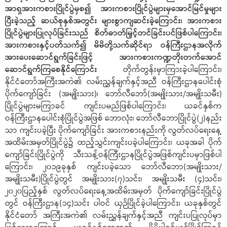
အာရှအားကစားပြိုင်ပွဲမှစ၍ အားကစားပြိုင်ပွဲများမှအောင်မြင်မှုများ
ပြီးခဲ့သည့် ဆယ်စုနှစ်အတွင်း များစွာကျဆင်းခဲ့ကြောင်း၊ အားကစား
ပြိုင်ပွဲများပြုလုပ်ခြင်းသည် စိတ်ဓာတ်မြှင့်တင်ခြင်းပင်ဖြစ်ပါကြောင်း၊
အားကစားနှင့်ပတ်သက်၍ မိမိတို့သက်ဆိုင်ရာ ဝန်ကြီးဌာနအလိုက်
အားပေးဆောင်ရွက်ခြင်းဖြင့် အားကစားကဏ္ဍတိုးတက်အောင်
ဆောင်ရွက်ကြစေနိုင်ကြောင်း
တိုက်တွန်းမှာကြားခဲ့ပါကြောင်း၊
နိုင်ငံတော်အကြီးအကဲ၏ လမ်းညွှန်ချက်နှင့်အညီ ဝန်ကြီးဌာနပေါင်းစုံ
ပိုက်ကျော်ခြင်း (အမျိုးသား)၊ ဘော်လီဘော်(အမျိုးသား/အမျိုးသမီး)
ပြိုင်ပွဲများမကြာခင် ကျင်းပမည်ဖြစ်ပါကြောင်း၊ ယခင်နှစ်က
ဝန်ကြီးဌာနပေါင်းစုံပြိုင်ပွဲအဖြစ် ဘောလုံး၊ ဘော်လီဘောပြိုင်ပွဲ(၂)နည်း
သာ ကျင်းပခဲ့ပြီး ပိုက်ကျော်ခြင်း အားကစားနည်းကို လွတ်လပ်ရေးနေ့
အထိမ်းအမှတ်ပြိုင်ပွဲ၌ ထည့်သွင်းကျင်းပခဲ့ပါကြောင်း၊ ယခုအခါ ပိုက်
ကျော်ခြင်းပြိုင်ပွဲကို သီးသန့်ဝန်ကြီးဌာနပြိုင်ပွဲအဖြစ်ကျင်းပမှာဖြစ်ပါ
ကြောင်း၊ ၂၀၁၉ခုနှစ် ကျင်းပခဲ့သော ဘော်လီဘော(အမျိုးသား/
အမျိုးသမီး)ပြိုင်ပွဲတွင် အမျိုးသား(၇)သင်း၊ အမျိုးသမီး (၄)သင်း၊
၂၀၂၀ပြည့်နှစ် လွတ်လပ်ရေးနေ့အထိမ်းအမှတ် ပိုက်ကျော်ခြင်းပြိုင်ပွဲ
တွင် ဝန်ကြီးဌာန(၁၄)သင်း ပါဝင် ယှဉ်ပြိုင်ခဲ့ပါကြောင်း၊ ယခုနှစ်တွင်
နိုင်ငံတော် အကြီးအကဲ၏ လမ်းညွှန်ချက်နှင့်အညီ ကျင်းပပြုလုပ်မှာ