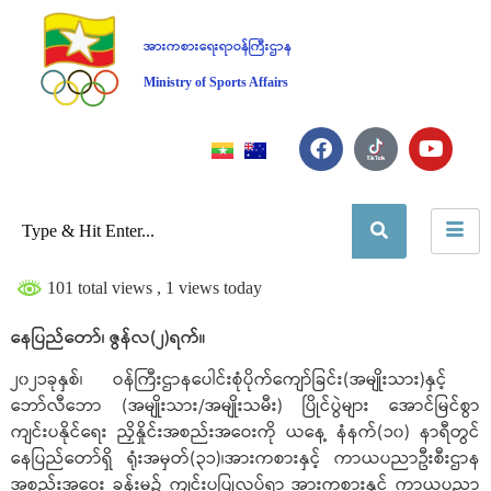
အားကစားရေးရာဝန်ကြီးဌာန
Ministry of Sports Affairs
101 total views
, 1 views today
နေပြည်တော်၊ ဇွန်လ(၂)ရက်။
၂၀၂၁ခုနှစ်၊ ဝန်ကြီးဌာနပေါင်းစုံပိုက်ကျော်ခြင်း(အမျိုးသား)နှင့်
ဘော်လီဘော (အမျိုးသား/အမျိုးသမီး) ပြိုင်ပွဲများ အောင်မြင်စွာ
ကျင်းပနိုင်ရေး ညှိနှိုင်းအစည်းအဝေးကို ယနေ့ နံနက်(၁၀) နာရီတွင်
နေပြည်တော်ရှိ ရုံးအမှတ်(၃၁)၊အားကစားနှင့် ကာယပညာဦးစီးဌာန
အစည်းအဝေး ခန်းမ၌ ကျင်းပပြုလုပ်ရာ အားကစားနှင့် ကာယပညာ