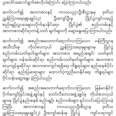
ပူးပေါင်းဆောင်ရွက်စေလိုပါကြောင်း ပြောကြားပါသည်။
ဆက်လက်၍ အားကစားနှင့် ကာယပညာဦးစီးဌာနမှ ဒုတိယ
ညွှန်ကြားရေးမှူးချုပ်(၃) ဦးကျော်ဦးမှ ပြိုင်ပွဲကျင်းပမည့်
စည်းမျဉ်းဥပဒေများလိုက်နာနိုင်ရေး၊ ပြိုင်ပွဲ၏ စည်းကမ်းနှင့်
အားကစားဆိုင်ရာကန့်သတ် ချက်များကို ဆွေးနွေးပြောကြားပါသည်။
ဆက်လက်၍ အစည်းအဝေးတက်ရောက်လာကြသော ဝန်ကြီးဌာန
အသီးသီးမှ ကိုယ်စားလှယ် ညွှန်ကြားရေးမှူးများမှ ပြိုင်ပွဲ
စည်းကမ်းသတ်မှတ်ချက်များ၊ အားကစား အရည်အချင်း သတ်မှတ်
ချက်များ၊ ဝန်ထမ်းဆိုင်ရာ စည်းကမ်းသတ်မှတ်ချက်များ၊ အားကစား
လေ့ကျင့်မှုဆိုင်ရာ အားကစားကွင်းရရှိရေး ကိစ္စရပ်များ၊ နည်းစနစ်ပိုင်း
ဆိုင်ရာ နည်းပြဆရာများ ထောက်ပံ့ကူညီပေးနိုင်ရေး ကိစ္စရပ်များ
ဝိုင်းဝန်းဆွေးနွေး ခဲ့ကြပါသည်။
ဆက်လက်၍ အစည်းအဝေးတက်ရောက်လာကြသော မြန်မာနိုင်ငံ
ပိုက်ကျော်ခြင်းအဖွဲ့ချုပ်နှင့် ဘော်လီဘောအဖွဲ့ချုပ်မှ ကိုယ်စားလှယ်
များမှ ပြိုင်ပွဲနည်းစနစ် စည်းမျဉ်း စည်းကမ်းများ ရှင်းလင်းပြောကြားခဲ့
ကြပြီး အားကစားနှင့် ကာယပညာဦးစီးဌာန ဒုတိယ
ညွှန်ကြားရေးမှူးချုပ်(၂) ဦးကျော်ဆန်းမှ ပြိုင်ပွဲ ကျင်းပရာတွင်