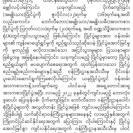
ဖြစ်သောကြောင့် ယခင်နှစ်တွေထက် ပိုမိုပါဝင်ယှဉ်ပြိုင်ကြရန်
မျှော်လင့်ပါကြောင်း၊ ယခုကျင်းပမည့် ပိုက်ကျော်ခြင်း
(အမျိုးသား)ပြိုင်ပွဲကို ဇူလိုင်လ(၁၂)ရက်မှ (၁၆)ရက်နေ့အထိ
လည်းကောင်း၊ ဘော်လီဘော(အမျိုးသား/အမျိုးသမီး)အားကစား
ပြိုင်ပွဲကို ဩဂုတ်လ(၁၁)ရက်မှ (၂၀)ရက်နေ့ အထိ ဝဏ္ဏသိဒ္ဓိအားကစား
ရုံ(A)တွင်ကျင်းပသွားမည် ဖြစ်ပါကြောင်း၊ ပြိုင်ပွဲများအား ဝန်ထမ်း
များ၏ ကျန်းမာပျော်ရွှင်မှုကို ရည်ရွယ်သည်ဆိုပေမဲ့ ပြိုင်ပွဲအောင်မြင်မှု
ကို မူတည်၍ မလိုလားအပ်သော အငြင်းပွားမှုများ၊ ပြဿနာများ
ဖြစ်ပွားမှု အမြဲရှိနေပါကြောင်း၊ ယခုကျင်းပမည့် ပြိုင်ပွဲမှာတော့ ပြိုင်ပွဲ
ရည်ရွယ်ချက် မပပျောက်စေရေးအတွက် ထုတ်ပြန်ထားသော ပြိုင်ပွဲ
စည်းမျဉ်းစည်းကမ်းများနှင့်အညီ ဝန်ကြီးဌာနအသီးသီးမှ ဝိုင်းဝန်း
ပူးပေါင်းဆောင်ရွက်ကြစေလိုပါကြောင်း၊ ယခုပြိုင်ပွဲတွင် ဝန်ထမ်း
အားကစားကန့်သတ်ချက်တွေ ပါဝင်ပေမဲ့ အရှေ့တောင်အာရှ
အားကစားပြိုင်ပွဲအပြီး လာမည့် ၂၀၂၂ ခုနှစ်တွင်ကျင်းပမည့် ဘောလုံး၊
ဖူဆယ်၊ ပြေးခုန်ပစ်၊ ပိုက်ကျော်ခြင်း၊ ဘော်လီဘော ဝန်ကြီးဌာနပေါင်း
စုံပြိုင်ပွဲများကို အလွတ်တန်း ပြိုင်ပွဲအဖြစ် ကျင်းပမည်ဖြစ်ပါကြောင်း၊
သို့ဖြစ်ပါ၍ သက်ဆိုင်ရာဝန်ကြီးဌာနများအနေနှင့် လာမည့်နှစ်အတွက်
ကြိုတင်ပြင်ဆင်နိုင်ရေးအတွက် ပြောကြား လိုပါကြောင်းနှင့် ပြိုင်ပွဲ
အောင်မြင်စွာ ကျင်းပနိုင်ရေးအတွက် ဝန်ကြီးဌာနအသီးသီးမှ ပါဝင်