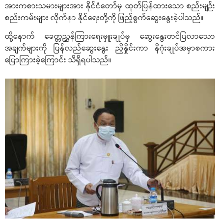
အားကစားသမားများအား နိုင်ငံတော်မှ ထုတ်ပြန်ထားသော စည်းမျဉ်း
စည်းကမ်းများ လိုက်နာ နိုင်ရေးတို့ကို ဖြည့်စွက်ဆွေးနွေးခဲ့ပါသည်။
ထို့နောက် ခေတ္တညွှန်ကြားရေးမှူးချုပ်မှ ဆွေးနွေးတင်ပြလာသော
အချက်များကို ပြန်လည်ဆွေးနွေး ညှိနှိုင်းကာ နိဂုံးချုပ်အမှာစကား
ပြောကြားခဲ့ကြောင်း သိရှိရပါသည်။