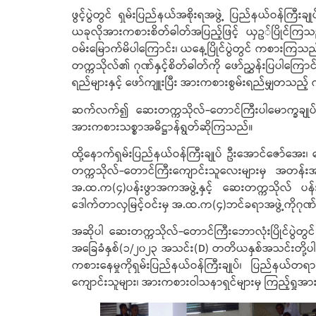
ဖွင့်ပွဲတွင် ရှမ်းပြည်နယ်အစိုးရအဖွဲ့ ပြည်နယ်ဝန
ယခုလိုအားကစားစိတ်ဓါတ်အပြည့်ဖြင့် ယှဥ်ပြိုင်ကြသ
ဝမ်းမြောက်မိပါကြောင်း၊ ယနေ့ပြိုင်ပွဲတွင် ကစားကြ
တက္ကသိုလ်၏ ဂုဏ်နှင့်စိတ်ဓါတ်ကို ဖော်ညွှန်းပြပါကြေ
ရည်များနှင့် ဖော်ကျူးပြီး အားကစားစွမ်းရည်မျှတသည
ဆက်လက်၍ ဆေးတက္ကသိုလ်-တောင်ကြီးပါမောက္ခချုပ်၊ ပါ
အားကစားသစ္စာအဓိဋ္ဌာန်ရွတ်ဆိုကြသည်။
ထို့နောက်ရှမ်းပြည်နယ်ဝန်ကြီးချုပ် ဦးအောင်ဇော်အေး၊
တက္ကသိုလ်-တောင်ကြီးကျောင်းသူလေးများမှ အတန်း
အ.ထ.က(၄)ပန်းဖွာအကအဖွဲ့နှင့် ဆေးတက္ကသိုလ် ပန်းဖ
ဒေါက်တာလှမြင့်ဝင်းမှ အ.ထ.က(၄)ဘင်ခရာအဖွဲ့ကိုဂုဏ်ပြ
အဆိုပါ ဆေးတက္ကသိုလ်-တောင်ကြီးဘောလုံးပြိုင်ပွဲတွ
အခြေခံနှစ်(၁/၂၀၂၃ အသင်း(D) တတိယနှစ်အသင်းတို့ပါဝင်
ကစားနေမှုကိုရှမ်းပြည်နယ်ဝန်ကြီးချုပ်၊ ပြည်နယ်တရာ
ကျောင်းသူများ၊ အားကစားဝါသနာရှင်များမှ ကြည့်ရှုအားပ