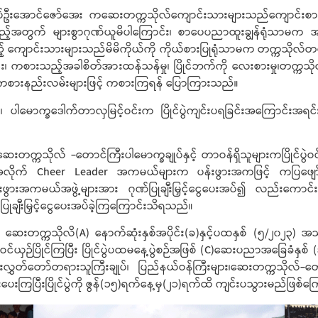
်ကြီးချုပ်ဦးအောင်ဇော်အေး ကဆေးတက္ကသိုလ်ကျောင်းသားများသည်ကျောင
ည့်အတွက် များစွာဂုဏ်ယူမိပါကြောင်း၊ စာပေပညာထူးချွန်ရုံသာမက အား
သည့် ကျောင်းသားများသည်မိမိကိုယ်ကို ကိုယ်စားပြုရုံသာမက တက္ကသိုလ်
ာင်း၊ ကစားသည့်အခါစိတ်အားထန်သန်မှု၊ ပြိုင်ဘက်ကို လေးစားမှု၊တက္ကသို
့် ကစားနည်းလမ်းများဖြင့် ကစားကြရန် ပြောကြားသည်။
မောက္ခဒေါက်တာလှမြင့်ဝင်းက ပြိုင်ပွဲကျင်းပရခြင်းအကြောင်းအရင်းကိ
‌ ဆေးတက္ကသိုလ် -တောင်ကြီးပါမောက္ခချုပ်နှင့် တာဝန်ရှိသူများကပြို
အလိုက် Cheer Leader အကမယ်များက ပန်းဖွားအကဖြင့် ကပြဖျော်ဖ
ွားအကမယ်အဖွဲ့များအား ဂုဏ်ပြုချီးမြှင့်ငွေပေးအပ်၍ လည်းကောင်း
ုချီးမြှင့်ငွေပေးအပ်ခဲ့ကြကြောင်းသိရသည်။
င် ဆေးတက္ကသိုလိ(A) နောက်ဆုံးနှစ်အပိုင်း(ခ)နှင့်ပထနှစ် (၅/၂၀၂၃)
ယှဉ်ပြိုင်ကြပြီး ပြိုင်ပွဲပထမနေ့ပွဲစဉ်အဖြစ် (C)ဆေးပညာအခြေခံနှစ်
းလွှတ်တော်တရားသူကြီးချုပ်၊ ပြည်နယ်ဝန်ကြီးများ၊ဆေးတက္ကသိုလ်-တောင
ေးကြပြီးပြိုင်ပွဲကို ဇွန်(၁၅)ရက်နေ့မှ(၂၁)ရက်ထိ ကျင်းပသွားမည်ဖြစ်ကြ