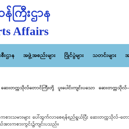
န်ကြီးဌာန
ts Affairs
ီးစီးဌာန
အဖွဲ့အစည်းများ
ပြိုင်ပွဲများ
သတင်းများ
အ
းတက္ကသိုလ်တောင်ကြီးတို့ ပူးပေါင်းကျင်းပသော ဆေးတက္ကသိုလ်-တောင်
်အားကစားသမားများ ပေါ်ထွက်လာစေရန်ရည်ရွယ်ပြီး ဆေးတက္ကသိုလ်-တောင်ကြီးပ
ြည်နယ်အားကစားကွင်း၌ကျင်းပသည်။