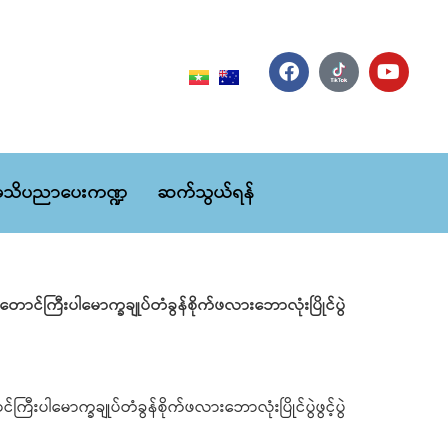
သိပညာပေးကဏ္ဍ
ဆက်သွယ်ရန်
ကြီးပါမောက္ခချုပ်တံခွန်စိုက်ဖလားဘောလုံးပြိုင်ပွဲ
ါမောက္ခချုပ်တံခွန်စိုက်ဖလားဘောလုံးပြိုင်ပွဲဖွင့်ပွဲ