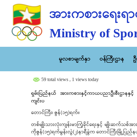
အားကစားရေးရာဝ
Ministry of Spor
မူလစာမျက်နှာ
ဝန်ကြီးဌာန
ဥ
59 total views
, 1 views today
ရှမ်းပြည်နယ် အားကစားနှင့်ကာယပညာဦးစီးဌာနနှင့် ဆေ
ကျင်းပ
တောင်ကြီး၊ ဇွန်(၁၅)ရက်။
တစ်မျိုးသားလုံးကျန်းမာကြံ့ခိုင်ရေးနှင့် မျိုးဆက်သစ
ကိုဇွန်(၁၅)ရက်မွန်းလွဲ(၂)နာရီခွဲက တောင်ကြီးမြို့ပ