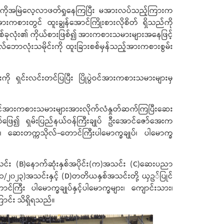
်းစာကိုအမြဲလေ့လာဖတ်ရှုနေကြပြီး မအားလပ်သည့်ကြားက
ကစားတွင် ထူးချွန်အောင်ကြိုးစားလိုစိတ် ရှိသည်ကို
တစ်ခုလုံး၏ ကိုယ်စားဖြစ်၍ အားကစားသမားများအနေဖြင့်
လ်ဘောလုံးသမိုင်းကို ထူးခြားစစ်မှန်သည့်အားကစားစွမ်း
ု ရှင်းလင်းတင်ပြပြီး ပြိုပွဲဝင်အားကစားသမားများမှ
င်ပွဲဝင်အားကစားသမားများအားလိုက်လံနှုတ်ဆက်ကြပြီးဆေး
ြေ၍ ရှမ်းပြည်နယ်ဝန်ကြီးချုပ် ဦးအောင်ဇော်အေးက
၊ ဆေးတက္ကသိုလ်-တောင်ကြီးပါမောက္ခချုပ်၊ ပါမောက္ခ
 အသင်း (B)နောက်ဆုံးနှစ်အပိုင်း(က)အသင်း (C)ဆေးပညာ
 (၁/၂၀၂၃)အသင်းနှင့် (D)တတိယနှစ်အသင်းတို့ ယှဥ်ပြုင်
်ကြီး ပါမောက္ခချုပ်နှင့်ပါမောက္ခများ၊ ကျောင်းသား၊
ောင်း သိရှိရသည်။