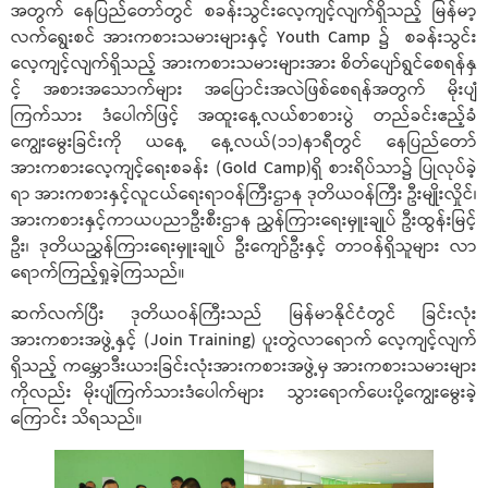
အတွက် နေပြည်တော်တွင် စခန်းသွင်းလေ့ကျင့်လျက်ရှိသည့် မြန်မာ့
လက်ရွေးစင် အားကစားသမားများနှင့် Youth Camp ၌ စခန်းသွင်း
လေ့ကျင့်လျက်ရှိသည့် အားကစားသမားများအား စိတ်ပျော်ရွင်စေရန်နှ
င့် အစားအသောက်များ အပြောင်းအလဲဖြစ်စေရန်အတွက် မိုးပျံ
ကြက်သား ဒံပေါက်ဖြင့် အထူးနေ့လယ်စာစားပွဲ တည်ခင်းဧည့်ခံ
ကျွေးမွေးခြင်းကို ယနေ့ နေ့လယ်(၁၁)နာရီတွင် နေပြည်တော်
အားကစားလေ့ကျင့်ရေးစခန်း (Gold Camp)ရှိ စားရိပ်သာ၌ ပြုလုပ်ခဲ့
ရာ အားကစားနှင့်လူငယ်ရေးရာဝန်ကြီးဌာန ဒုတိယဝန်ကြီး ဦးမျိုးလှိုင်၊
အားကစားနှင့်ကာယပညာဦးစီးဌာန ညွှန်ကြားရေးမှူးချုပ် ဦးထွန်းမြင့်
ဦး၊ ဒုတိယညွှန်ကြားရေးမှူးချုပ် ဦးကျော်ဦးနှင့် တာဝန်ရှိသူများ လာ
ရောက်ကြည့်ရှုခဲ့ကြသည်။
ဆက်လက်ပြီး ဒုတိယဝန်ကြီးသည် မြန်မာနိုင်ငံတွင် ခြင်းလုံး
အားကစားအဖွဲ့နှင့် (Join Training) ပူးတွဲလာရောက် လေ့ကျင့်လျက်
ရှိသည့် ကမ္ဘောဒီးယားခြင်းလုံးအားကစားအဖွဲ့မှ အားကစားသမားများ
ကိုလည်း မိုးပျံကြက်သားဒံပေါက်များ သွားရောက်ပေးပို့ကျွေးမွေးခဲ့
ကြောင်း သိရသည်။