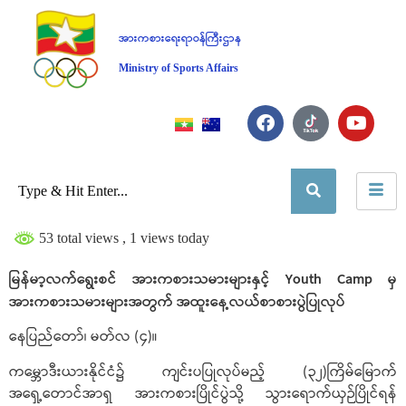
အားကစားရေးရာဝန်ကြီးဌာန
Ministry of Sports Affairs
53 total views
, 1 views today
မြန်မာ့လက်ရွေးစင် အားကစားသမားများနှင့် Youth Camp မှ
အားကစားသမားများအတွက် အထူးနေ့လယ်စာစားပွဲပြုလုပ်
နေပြည်တော်၊ မတ်လ (၄)။
ကမ္ဘောဒီးယားနိုင်ငံ၌ ကျင်းပပြုလုပ်မည့် (၃၂)ကြိမ်မြောက်
အရှေ့တောင်အာရှ အားကစားပြိုင်ပွဲသို့ သွားရောက်ယှဉ်ပြိုင်ရန်