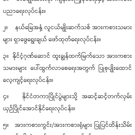
ပညာရေးလုပ်ငန်း။
၂။ နယ်မြေအနှံ့ လူငယ်မျိုးဆက်သစ် အားကစားသမား
များ ရှာဖွေရွေးချယ် ဖော်ထုတ်ရေးလုပ်ငန်း။
၃။ နိုင်ငံ့ဂုဏ်ဆောင် ထူးချွန်ထက်မြက်သော အားကစား
သမားများ ပေါ်ထွက်လာစေရေးအတွက် ပြုစုပျိုးထောင်
လေ့ကျင့်ရေးလုပ်ငန်း။
၄။ နိုင်ငံတကာပြိုင်ပွဲများသို့ အဆင့်ဆင့်တက်လှမ်း
ယှဉ်ပြိုင်အောင်နိုင်ရေးလုပ်ငန်း။
၅။ အားကစားကွင်း/အားကစားရုံများ ပြုပြင်ထိန်းသိမ်း