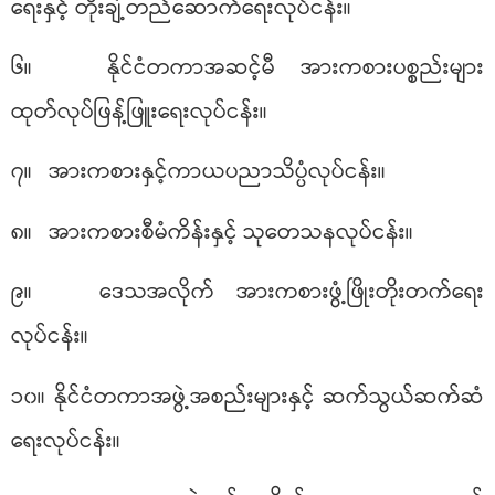
ရေးနှင့် တိုးချဲ့တည်ဆောက်ရေးလုပ်ငန်း။
၆။ နိုင်ငံတကာအဆင့်မီ အားကစားပစ္စည်းများ
ထုတ်လုပ်ဖြန့်ဖြူးရေးလုပ်ငန်း။
၇။ အားကစားနှင့်ကာယပညာသိပ္ပံလုပ်ငန်း။
၈။ အားကစားစီမံကိန်းနှင့် သုတေသနလုပ်ငန်း။
၉။ ဒေသအလိုက် အားကစားဖွံ့ဖြိုးတိုးတက်ရေး
လုပ်ငန်း။
၁၀။ နိုင်ငံတကာအဖွဲ့အစည်းများနှင့် ဆက်သွယ်ဆက်ဆံ
ရေးလုပ်ငန်း။