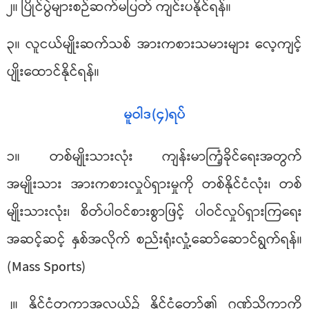
၂။ ပြိုင်ပွဲများစဉ်ဆက်မပြတ် ကျင်းပနိုင်ရန်။
၃။ လူငယ်မျိုးဆက်သစ် အားကစားသမားများ လေ့ကျင့်
ပျိုးထောင်နိုင်ရန်။
မူဝါဒ(၄)ရပ်
၁။ တစ်မျိုးသားလုံး ကျန်းမာကြံ့ခိုင်ရေးအတွက်
အမျိုးသား အားကစားလှုပ်ရှားမှုကို တစ်နိုင်ငံလုံး၊ တစ်
မျိုးသားလုံး၊ စိတ်ပါဝင်စားစွာဖြင့် ပါဝင်လှုပ်ရှားကြရေး
အဆင့်ဆင့် နှစ်အလိုက် စည်းရုံးလှုံ့ဆော်ဆောင်ရွက်ရန်။
(Mass Sports)
၂။ နိုင်ငံတကာအလယ်၌ နိုင်ငံတော်၏ ဂုဏ်သိက္ခာကို