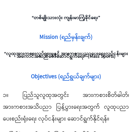
“တစ်မျိုးသားလုံး ကျန်းမာကြံ့ခိုင်ရေး”
Mission (ရည်မှန်းချက်)
“လူထုအားကစားလှုပ်ရှားမှုနှင့် အားကစားပညာပေးရေးလုပ်ငန်းများ
အကောင်အထည်ဖော်ဆောင်ရွက်ရေး” (Mass Sports)
Objectives (ရည်ရွယ်ချက်များ)
၁။ ပြည်သူလူထုအတွင်း အားကစားစိတ်ဓါတ်၊
အားကစားအသိပညာ ပြန့်ပွားရေးအတွက် လူထုပညာ
ပေးစည်းရုံးရေး လုပ်ငန်းများ ဆောင်ရွက်နိုင်ရန်။