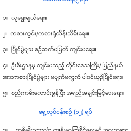
၁။ လူရွေးချယ်ရေး။
၂။ ကစားကွင်း/ကစားရုံထိန်းသိမ်းရေး။
၃။ ပြိုင်ပွဲများ စဉ်ဆက်မပြတ် ကျင်းပရေး။
၄။ ဦးစီးဌာနမှ ကျင်းပသည့် တိုင်းဒေသကြီး/ ပြည်နယ်
အားကစားပြိုင်ပွဲများ မပျက်မကွက် ပါဝင်ယှဉ်ပြိုင်ရေး။
၅။ စည်းကမ်းကောင်းမွန်ပြီး အရည်အချင်းမြင့်မားရေး။
ရှေ့လုပ်ငန်းစဉ် (၁၂) ရပ်
၁။ တစ်မျိုးသားလုံး ကျန်းမာကြံ့ခိုင်ရေးနှင့် အားကစား