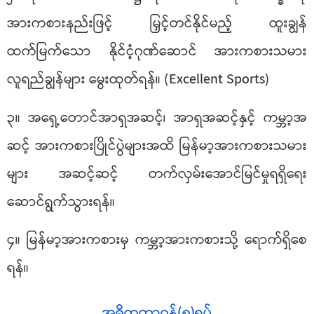
အားကစားနည်းဖြင့် မြှင့်တင်နိုင်မည့် ထူးချွန်
ထက်မြက်သော နိုင်ငံ့ဂုဏ်ဆောင် အားကစားသမား
လူရည်ချွန်များ မွေးထုတ်ရန်။ (Excellent Sports)
၃။ အရှေ့တောင်အာရှအဆင့်၊ အာရှအဆင့်နှင့် ကမ္ဘာ့အ
ဆင့် အားကစားပြိုင်ပွဲများအထိ မြန်မာ့အားကစားသမား
များ အဆင့်ဆင့် တက်လှမ်းအောင်မြင်မှုရရှိရေး
ဆောင်ရွက်သွားရန်။
၄။ မြန်မာ့အားကစားမှ ကမ္ဘာ့အားကစားသို့ ရောက်ရှိစေ
ရန်။
အဓိကတာဝန်(၅)ရပ်