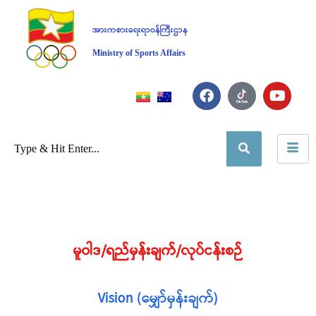
အားကစားရေးရာဝန်ကြီးဌာန
Ministry of Sports Affairs
မူဝါဒ/ရည်မှန်းချက်/လုပ်ငန်းစဉ်
Vision (မျှော်မှန်းချက်)