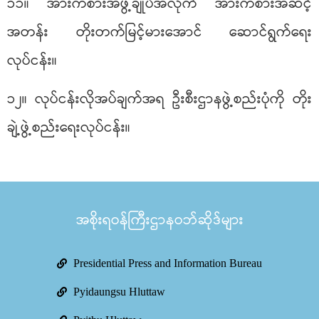
၁၁။ အားကစားအဖွဲ့ချုပ်အလိုက် အားကစားအဆင့်
အတန်း တိုးတက်မြင့်မားအောင် ဆောင်ရွက်ရေး
လုပ်ငန်း။
၁၂။ လုပ်ငန်းလိုအပ်ချက်အရ ဦးစီးဌာနဖွဲ့စည်းပုံကို တိုး
ချဲ့ဖွဲ့စည်းရေးလုပ်ငန်း။
အစိုးရဝန်ကြီးဌာနဝဘ်ဆိုဒ်များ
Presidential Press and Information Bureau
Pyidaungsu Hluttaw