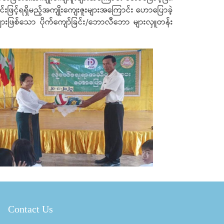
ြင့်ရရှိမည့်အကျိုး‌ကျေးဇူးများအကြောင်း ဟောပြောခဲ့
ဖြစ်သော ပိုက်ကျော်ခြင်း/ဘောလီဘော များ‌လှူတန်း
Contact Us