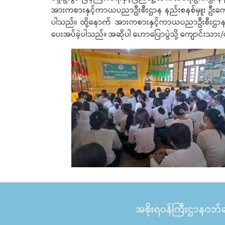
‌အားကစားနှင့်ကာယပညာဦးစီးဌာန နည်းစနစ်မှူး ဦးကျော်
ပါသည်။ ထို့နောက် အားကစားနှင့်ကာယပညာဦးစီးဌာန 
ပေးအပ်ခဲ့ပါသည်။ အဆိုပါ ဟောပြောပွဲသို့ ကျောင်းသား
အစိုးရဝန်ကြီးဌာနဝဘ်ဆိ