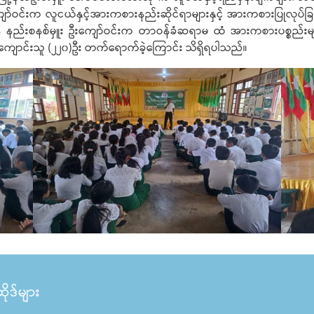
ဝင်းက လူငယ်နှင့်အားကစားနည်းဆိုင်ရာများနှင့် အားကစားပြုလုပ်ခြင်းဖ
နည်းစနစ်မှူး ဦးကျော်ဝင်းက တာဝန်ခံဆရာမ ထံ အားကစားပစ္စည်းများ
/ကျောင်းသူ (၂၂၀)ဦး တက်ရောက်ခဲ့ကြောင်း သိရှိရပါသည်။
ုဒ်များ