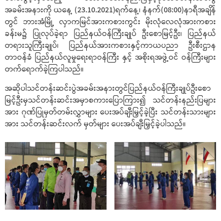
အခမ်းအနားကို ယနေ့ (23.10.2021)ရက်နေ့၊ နံနက်(08:00)နာရီအချိန်
တွင် ဘားအံမြို့ လှာကမြင်အားကစားကွင်း မိုးလုံလေလုံအားကစား
ခန်းမ၌ ပြုလုပ်ခဲ့ရာ ပြည်နယ်ဝန်ကြီးချုပ် ဦးစောမြင့်ဦး၊ ပြည်နယ်
တရားသူကြီးချုပ်၊ ပြည်နယ်အားကစားနှင့်ကာယပညာ ဦးစီးဌာန
တာဝန်ခံ ပြည်နယ်လူမှုရေးရာဝန်ကြီး နှင့် အစိုးရအဖွဲ့ဝင် ဝန်ကြီးများ
တက်ရောက်ခဲ့ကြပါသည်။
အဆိုပါသင်တန်းဆင်းပွဲအခမ်းအနားတွင်ပြည်နယ်ဝန်ကြီးချုပ်ဦးစော
မြင့်ဦးမှသင်တန်းဆင်းအမှာစကားပြောကြား၍ သင်တန်းနည်းပြများ
အား ဂုဏ်ပြုမှတ်တမ်းလွှာများ ပေးအပ်ချီးမြှင့်ခဲ့ပြီး သင်တန်းသားများ
အား သင်တန်းဆင်းလက် မှတ်များ ပေးအပ်ချီးမြှင့်ခဲ့ပါသည်။