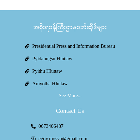
အစိုးရဝန်ကြီးဌာနဝဘ်ဆိုဒ်များ
Presidential Press and Information Bureau
Pyidaungsu Hluttaw
Pyithu Hluttaw
Amyotha Hluttaw
See More...
Contact Us
0673406487
egov.mosya@gmail.com