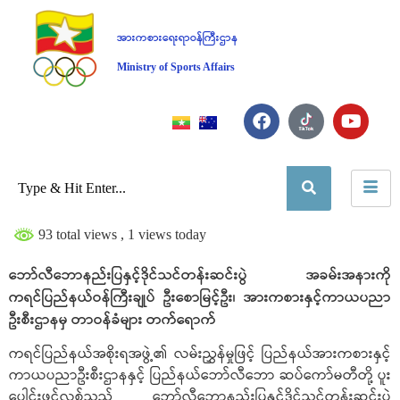
အားကစားရေးရာဝန်ကြီးဌာန
Ministry of Sports Affairs
93 total views
, 1 views today
ဘော်လီဘောနည်းပြနှင့်ဒိုင်သင်တန်းဆင်းပွဲ အခမ်းအနားကို
ကရင်ပြည်နယ်ဝန်ကြီးချုပ် ဦးစောမြင့်ဦး၊ အားကစားနှင့်ကာယပညာ
ဦးစီးဌာနမှ တာဝန်ခံများ တက်ရောက်
ကရင်ပြည်နယ်အစိုးရအဖွဲ့၏ လမ်းညွှန်မှုဖြင့် ပြည်နယ်အားကစားနှင့်
ကာယပညာဦးစီးဌာနနှင့် ပြည်နယ်ဘော်လီဘော ဆပ်ကော်မတီတို့ ပူး
ပေါင်းဖွင့်လှစ်သည့် ဘော်လီဘောနည်းပြနှင့်ဒိုင်သင်တန်းဆင်းပွဲ