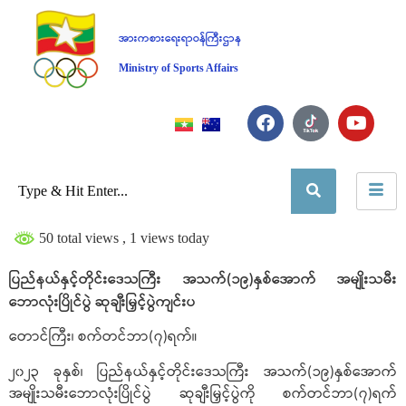
အားကစားရေးရာဝန်ကြီးဌာန
Ministry of Sports Affairs
50 total views
, 1 views today
ပြည်နယ်နှင့်တိုင်းဒေသကြီး အသက်(၁၉)နှစ်အောက် အမျိုးသမီး
ဘောလုံးပြိုင်ပွဲ ဆုချီးမြှင့်ပွဲကျင်းပ
တောင်ကြီး၊ စက်တင်ဘာ(၇)ရက်။
၂၀၂၃ ခုနှစ်၊ ပြည်နယ်နှင့်တိုင်းဒေသကြီး အသက်(၁၉)နှစ်အောက်
အမျိုးသမီးဘောလုံးပြိုင်ပွဲ ဆုချီးမြှင့်ပွဲကို စက်တင်ဘာ(၇)ရက်