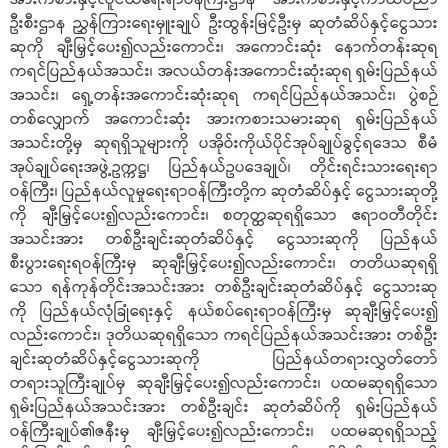
ဦးစီးဌာန ညွှန်ကြားရေးမှူးချုပ် ဦးထွန်းမြင့်ဦးမှ ဆုတံဆိပ်နှင့်ငွေသား
ဆုကို ချီးမြှင့်ပေး၍လည်းကောင်း၊ အကောင်းဆုံး နောက်တန်းဆုရ
ကရင်ပြည်နယ်အသင်း၊ အလယ်တန်းအကောင်းဆုံးဆုရ ရှမ်းပြည်နယ်
အသင်း၊ ရှေ့တန်းအကောင်းဆုံးဆုရ ကရင်ပြည်နယ်အသင်း၊ ပွဲစဉ်
တစ်လျှောက် အကောင်းဆုံး အားကစားသမားဆုရ ရှမ်းပြည်နယ်
အသင်းတို့မှ ဆုရရှိသူများကို ပအိုဝ်းကိုယ်ပိုင်အုပ်ချုပ်ခွင့်ရဒေသ စီမံ
အုပ်ချုပ်ရေးအဖွဲ့ဥက္ကဋ္ဌ၊ ပြည်နယ်ဥပဒေချုပ်၊ တိုင်းရင်းသားရေးရာ
ဝန်ကြီး၊ ပြည်နယ်လူမှုရေးရာဝန်ကြီးတို့က ဆုတံဆိပ်နှင့် ငွေသားဆုတို့
ကို ချီးမြှင့်ပေး၍လည်းကောင်း၊ စတုတ္ထဆုရရှိသော ဧရာဝတီတိုင်း
အသင်းအား တစ်ဦးချင်းဆုတံဆိပ်နှင့် ငွေသားဆုကို ပြည်နယ်
စီးပွားရေးရဝန်ကြီးမှ ဆုချီးမြှင့်ပေး၍လည်းကောင်း၊ တတိယဆုရရှိ
သော ရန်ကုန်တိုင်းအသင်းအား တစ်ဦးချင်းဆုတံဆိပ်နှင့် ငွေသားဆု
ကို ပြည်နယ်လုံခြုံရေးနှင့် နယ်စပ်ရေးရာဝန်ကြီးမှ ဆုချီးမြှင့်ပေး၍
လည်းကောင်း၊ ဒုတိယဆုရရှိသော ကရင်ပြည်နယ်အသင်းအား တစ်ဦး
ချင်းဆုတံဆိပ်နှင့်ငွေသားဆုကို ပြည်နယ်တရားလွှတ်တော်
တရားသူကြီးချုပ်မှ ဆုချီးမြှင့်ပေး၍လည်းကောင်း၊ ပထမဆုရရှိသော
ရှမ်းပြည်နယ်အသင်းအား တစ်ဦးချင်း ဆုတံဆိပ်ကို ရှမ်းပြည်နယ်
ဝန်ကြီးချုပ်၏ဇနီးမှ ချီးမြှင့်ပေး၍လည်းကောင်း၊ ပထမဆုရရှိသည့်