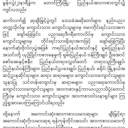
မွန်းလွဲ(၂)နာရီခွဲက တောင်ကြီးမြို့၊ ပြည်နယ်အားကစားကွင်း၌
ကျင်းပသည်။
ဆက်လက်၍ ဆုချီးမြှင့်ပွဲတွင် ဒေသခံအဆိုတော်များ၊ နည်းပညာ
တက္ကသိုလ်မှ ကျောင်းသား၊ ကျောင်းသူများမှ ဗမာတိုင်းရင်းသားအက
ဖြင့် ဖျော်ဖြေခြင်း၊ ပညာရေးဒီဂရီကောလိပ်မှ ကျောင်းသား၊
ကျောင်းသူများမှ တိုင်းရင်းသားရိုးရာအကဖြင့် ဖျော်ဖြေကြပြီး
နောက်ဆုံးဗိုလ်လုပွဲအဖြစ် ကရင်ပြည်နယ်အသင်းနှင့် ရှမ်းပြည်နယ်
အသင်းတို့ ယှဉ်ပြိုင်ကစားနေမှုကို ရှမ်းပြည်နယ် ဝန်ကြီးချုပ် ဦးအောင်
ဇော်အေးနှင့်ဇနီး၊ ပြည်နယ်တရားလွှတ်တော် တရားသူကြီးချုပ်၊
ပြည်နယ်ဝန်ကြီးများ၊ ပြည်နယ်ဥပဒေချုပ်၊ ပြည်နယ်၊ ခရိုင်၊ မြို့နယ်အ
ဆင့်ဌာနဆိုင်ရာများ၊ ဆရာ၊ ဆရာမများ၊ ကျောင်းသားကျောင်းသူများ၊
သူနာပြု သင်တန်းကျောင်းမှ ဆရာမများ၊ ပညာရေးကောလိပ်မှ
ကျောင်းသား၊ကျောင်းသူများ၊ အားကစားနှင့်ကာယပညာသိပ္ပံ(တောင်
ကြီး)မှ ကျောင်းသား၊ ကျောင်းသူများ၊ အားကစားဝါသနာရှင်များ ကြ
ည့်ရှုအားပေးကြကြောင်းသိရသည်။
ထို့နောက် အကောင်းဆုံးအားကစားသမားဆုများ ချီးမြှင့်ရာ
အကောင်းဆုံးဂိုးသမားဆုရ ရန်ကုန်တိုင်းအသင်း အားကစားသမားကို
အားကစားနှင့်လူငယ်ရေးရာဝန်ကြီးဌာန အားကစားနှင့်ကာယပညာ