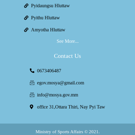
Pyidaungsu Hluttaw
Pyithu Hluttaw
Amyotha Hluttaw
See More...
Contact Us
0673406487
egov.mosya@gmail.com
info@mosya.gov.mm
office 31,Ottara Thiri, Nay Pyi Taw
Ministry of Sports Affairs © 2021.