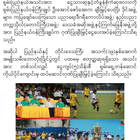
ရှမ်းပြည်နယ်အသင်းအား ငွေသားဆုနှင့်တံခွန်စိုက်ဆုဖလားကို
ရှမ်းပြည်နယ်ဝန်ကြီးချုပ် ဦးအောင်ဇော်အေးက ချီးမြှင့်ပေးပြီး ဒိုင်အဖွဲ့
များ၊ ကပြဖျော်ပေးကြသော ပညာရေးဒီဂရီကောလိပ်အဖွဲ့၊ နည်းပညာ
တက္ကသိုလ်(တောင်ကြီး)အဖွဲ့၊ ဒေသခံအဆိုအဖွဲ့နှင့်ကြက်ခြေနီအဖွဲ့တို့
အား ပြည်နယ်ဝန်ကြီးချုပ်က ဂုဏ်ပြုချီးမြှင့်ငွေပေးအပ်ခဲ့ကြောင်းသိရ
သည်။
အဆိုပါ ပြည်နယ်နှင့် တိုင်းဒေသကြီး အသက်(၁၉)နှစ်အောက်
အမျိုးသမီးဘောလုံးပြိုင်ပွဲတွင် ပထမမှ စတုတ္ထဆုရရှိသော အသင်း
အား တစ်သင်းလျှင် ငွေကျပ်(၅)သိန်းစီ ရှမ်းရှေ့တန်ဆောင်
ကိုယ်ပိုင်ကျောင်းမှ ထပ်ဆောင်းဂုဏ်ပြုချီးမြှင့်ခဲ့ကြောင်း သိရသည်။