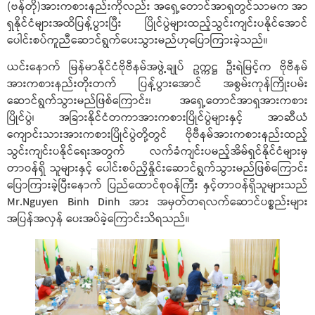
(ဗန်တို)အားကစားနည်းကိုလည်း အရှေိ့တောင်အာရှတွင်သာမက အာ
ရှနိုင်ငံများအထိပြန့်ပွားပြီး ပြိုင်ပွဲများထည့်သွင်းကျင်းပနိုင်အောင်
ပေါင်းစပ်ကူညီဆောင်ရွက်ပေးသွားမည်ဟုပြောကြားခဲ့သည်။
ယင်းနောက် မြန်မာနိုင်ငံဗိုဗီနမ်အဖွဲ့ချုပ် ဥက္ကဋ္ဌ ဦးရဲမြင့်က ဗိုဗီနမ်
အားကစားနည်းတိုးတက် ပြန့်ပွားအောင် အစွမ်းကုန်ကြိုးပမ်း
ဆောင်ရွက်သွားမည်ဖြစ်ကြောင်း၊ အရှေ့တောင်အာရှအားကစား
ပြိုင်ပွဲ၊ အခြားနိုင်ငံတကာအားကစားပြိုင်ပွဲများနှင့် အာဆီယံ
ကျောင်းသားအားကစားပြိုင်ပွဲတို့တွင် ဗိုဗီနမ်အားကစားနည်းထည့်
သွင်းကျင်းပနိုင်ရေးအတွက် လက်ခံကျင်းပမည့်အိမ်ရှင်နိုင်ငံများမှ
တာဝန်ရှိ သူများနှင့် ပေါင်းစပ်ညှိနှိုင်းဆောင်ရွက်သွားမည်ဖြစ်ကြောင်း
ပြောကြားခဲ့ပြီးနောက် ပြည်ထောင်စုဝန်ကြီး နှင့်တာဝန်ရှိသူများသည်
Mr.Nguyen Binh Dinh အား အမှတ်တရလက်ဆောင်ပစ္စည်းများ
အပြန်အလှန် ပေးအပ်ခဲ့ကြောင်းသိရသည်။