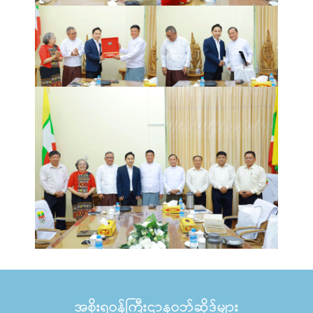
အစိုးရဝန်ကြီးဌာနဝဘ်ဆိုဒ်များ