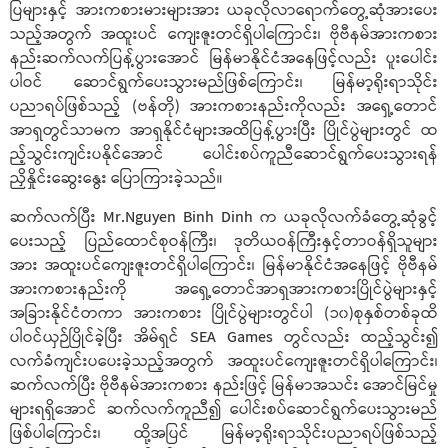
ပြများနှင့် အားကစားမားများအား ယခုလိုလာရောက်တွေ့ဆုံအားပေး
သည့်အတွက် အထူးပင် ကျေးဇူးတင်ရှိပါကြောင်း၊ ဗိုဗီနမ်အားကစား
နည်းဆက်လက်ပြန့်ပွားအောင် မြန်မာနိုင်ငံအနေဖြင့်လည်း ပူးပေါင်း
ပါဝင် ဆောင်ရွက်ပေးသွားမည်ဖြစ်ကြောင်း၊ မြန်မာ့ရိုးရာသိုင်း
ပညာရပ်ဖြစ်သည့် (ဗန်တို) အားကစားနည်းကိုလည်း အရှေိ့တောင်
အာရှတွင်သာမက အာရှနိုင်ငံများအထိပြန့်ပွားပြီး ပြိုင်ပွဲများတွင် ထ
ည့်သွင်းကျင်းပနိုင်အောင် ပေါင်းစပ်ကူညီဆောင်ရွက်ပေးသွားရန်
ညှိနှိုင်းဆွေးနွေး ပြောကြားခဲ့သည်။
ဆက်လက်ပြီး Mr.Nguyen Binh Dinh က ယခုလိုလက်ခံတွေ့ဆုံခွင့်
ပေးသည့် ပြည်ထောင်စုဝန်ကြီး၊ ဒုတိယဝန်ကြီးနှင့်တာဝန်ရှိသူများ
အား အထူးပင်ကျေးဇူးတင်ရှိပါကြောင်း၊ မြန်မာနိုင်ငံအနေဖြင့် ဗိုဗီနမ်
အားကစားနည်းကို အရှေ့တောင်အာရှအားကစားပြိုင်ပွဲများနှင့်
အခြားနိုင်ငံတကာ အားကစား ပြိုင်ပွဲများတွင်ပါ (၁၀)စုနှစ်တစ်ခုထိ
ပါဝင်ယှဉ်ပြိုင်ခဲ့ပြီး အိမ်ရှင် SEA Games တွင်လည်း ထည့်သွင်း၍
လက်ခံကျင်းပပေးခဲ့သည့်အတွက် အထူးပင်ကျေးဇူးတင်ရှိပါကြောင်း၊
ဆက်လက်ပြီး ဗိုဗီနမ်အားကစား နည်းဖြင့် မြန်မာအသင်း အောင်မြင်မှု
များရရှိအောင် ဆက်လက်ကူညီ၍ ပေါင်းစပ်ဆောင်ရွက်ပေးသွားမည်
ဖြစ်ပါကြောင်း၊ ထို့အပြင် မြန်မာ့ရိုးရာသိုင်းပညာရပ်ဖြစ်သည့်