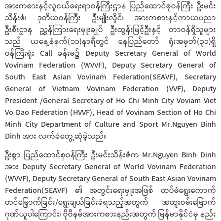
အားကစားနှင့်လူငယ်ရေးရာဝန်ကြီးဌာန ပြည်ထောင်စုဝန်ကြီး ဦးမင်း
သိန်းဇံ၊ ဒုတိယဝန်ကြီး ဦးမျိုးလှိုင်၊ အားကစားနှင့်ကာယပညာ
ဦးစီးဌာန ညွှန်ကြားရေးမှူးချုပ် ဦးထွန်းမြင့်ဦးနှင့် တာဝန်ရှိသူများ
သည် ယနေ့နံနက်(၁၁)နာရီတွင် နေပြည်တော် ရုံးအမှတ်(၃၁)ရှိ
ဝန်ကြီးရုံး Call ခန်းမ၌ Deputy Secretary General of World
Vovinam Federation (WVVF), Deputy Secretary General of
South East Asian Vovinam Federation(SEAVF), Secretary
General of Vietnam Vovinam Federation (VVF), Deputy
President /General Secretary of Ho Chi Minh City Voviam Viet
Vo Dao Federation (HVVF), Head of Vovinam Section of Ho Chi
Minh City Department of Culture and Sport Mr.Nguyen Binh
Dinh အား လက်ခံတွေ့ဆုံခဲ့သည်။
ဦးစွာ ပြည်ထောင်စုဝန်ကြီး ဦးမင်းသိန်းဇံက Mr.Nguyen Binh Dinh
အား Deputy Secretary General of World Vovinam Federation
(WVVF), Deputy Secretary General of South East Asian Vovinam
Federation(SEAVF) ၏ အတွင်းရေးမှူးအဖြစ် ထပ်မံရွေးကောက်
တင်မြှောက်ခြင်း/ရွေးချယ်ခြင်းခံရသည့်အတွက် အထူးဝမ်းမြောက်
ဂုဏ်ယူပါကြောင်း၊ ဗိုဗီနမ်အားကစားနည်းအတွက် မြန်မာနိုင်ငံမှ နည်း