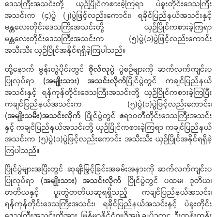
ဒေသကြီးအသင်းတို့ ယှဉ်ပြိုင်ကစားခဲ့ကြရာ ပဲခူးတိုင်းဒေသကြီး
အသင်းက (၄)ပွဲ (၂)ပွဲဖြင့်လည်းကောင်း၊ ရခိုင်ပြည်နယ်အသင်းနှင့်
မန္တလေးတိုင်းဒေသကြီးအသင်းတို့ ယှဉ်ပြိုင်ကစားခဲ့ကြရာ
မန္တလေးတိုင်းဒေသကြီးအသင်းက (၅)ပွဲ(၁)ပွဲဖြင့်လည်းကောင်း
အသီးသီး ယှဉ်ပြိုင်အနိုင်ရရှိခဲ့ကြပါသည်။
ထို့နောက် မွန်းလွဲပိုင်းတွင်
ဗိုလ်လုပွဲ
ပွဲစဉ်များကို ဆက်လက်ကျင်းပ
ပြုလုပ်ရာ
(အမျိုးသား) အသင်းလိုက်
ပြိုင်ပွဲတွင် ကချင်ပြည်နယ်
အသင်းနှင့် ရန်ကုန်တိုင်းဒေသကြီးအသင်းတို့ ယှဉ်ပြိုင်ကစားခဲ့ကြပြီး
ကချင်ပြည်နယ်အသင်းက (၅)ပွဲ(၁)ပွဲဖြင့်လည်းကောင်း၊
(အမျိုးသမီး)အသင်းလိုက်
ပြိုင်ပွဲတွင် ဧရာဝတီတိုင်းဒေသကြီးအသင်း
နှင့် ကချင်ပြည်နယ်အသင်းတို့ ယှဉ်ပြိုင်ကစားခဲ့ကြရာ ကချင်ပြည်နယ်
အသင်းက (၅)ပွဲ(၁)ပွဲဖြင့်လည်းကောင်း အသီးသီး ယှဉ်ပြိုင်အနိုင်ရရှိခဲ့
ကြပါသည်။
ပြိုင်ပွဲများအပြီးတွင် ဆုချီးမြှင့်ခြင်းအခမ်းအနားကို ဆက်လက်ကျင်းပ
ပြုလုပ်ရာ
(အမျိုးသား) အသင်းလိုက်
ပြိုင်ပွဲတွင် ပထမ၊ ဒုတိယ၊
တတိယနှင့် ပူးတွဲတတိယဆုရရှိသည့် ကချင်ပြည်နယ်အသင်း၊
ရန်ကုန်တိုင်းဒေသကြီးအသင်း၊ ရခိုင်ပြည်နယ်အသင်းနှင့် ပဲခူးတိုင်း
ဒေသကြီးအသင်းတို့အား မြန်မာနိုင်ငံဂျူဒိုအဖွဲ့ချုပ်ဥက္ကဋ္ဌ ဦးထွန်းထွန်း