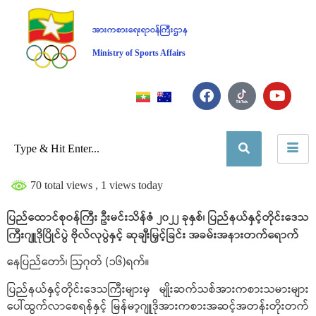
အားကစားရေးရာဝန်ကြီးဌာန
Ministry of Sports Affairs
70 total views
, 1 views today
ပြည်ထောင်စုဝန်ကြီး ဦးမင်းသိန်ဇံ ၂၀၂၂ ခုနှစ်၊ ပြည်နယ်နှင့်တိုင်းဒေသ
ကြီးဂျူဒိုပြိုင်ပွဲ ဗိုလ်လုပွဲနှင့် ဆုချီးမြှင့်ခြင်း အခမ်းအနားတက်ရောက်
နေပြည်တော်၊ ဩဂုတ် (၁၆)ရက်။
ပြည်နယ်နှင့်တိုင်းဒေသကြီးများမှ မျိုးဆက်သစ်အားကစားသမားများ
ပေါ်ထွက်လာစေရန်နှင့် မြန်မာ့ဂျူဒိုအားကစားအဆင့်အတန်းတိုးတက်