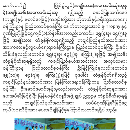
ဆက်လက်၍ ပြိုင်ပွဲတွင်
(အမျိုးသား)အကောင်းဆုံးဆုနှ
င့်(အမျိုးသမီး)အကောင်းဆုံးဆု
ရရှိသည့် မောင်ဖြိုးသက်ဇော်
(ကချင်)နှင့် မတင်ဇာမြင့်(ကချင်)တို့အား ဟိုတယ်နှင့်ခရီးသွားလာရေး
ဝန်ကြီးဌာန ပြည်ထောင်စုဝန်ကြီး ဒေါက်တာဌေးအောင် မှ Trophy နှင့်
ဂုဏ်ပြုချီးမြှင့်ငွေကျပ်(၁)သိန်းစီအားလည်းကောင်း၊
ရွှေ(၄)ခု၊ ငွေ(၅)ခု
ဖြင့် အမျိုးသား တံခွန်စိုက်ဆုရရှိသည့်
ကချင်ပြည်နယ်အသင်းအား
အားကစားနှင့်လူငယ်ရေးရာဝန်ကြီးဌာန ပြည်ထောင်စုဝန်ကြီး ဦးမင်း
သိန်းဇံမှလည်းကောင်း၊
ရွှေ(၇)ခု၊ ငွေ(၂)ခု၊ ကြေး(၂)ခုဖြင့် အမျိုးသမီး
တံခွန်စိုက်ဆုရရှိသည့်
ကချင်ပြည်နယ်အသင်းအား အလုပ်သမား
ဝန်ကြီးဌာန ပြည်ထောင်စုဝန်ကြီး ဦးမြင့်ကြိုင်မှလည်းကောင်း၊
ရွှေ(၁၁)ခု၊ ငွေ(၇)ခု၊ ကြေး(၂)ခုဖြင့် စုပေါင်း တံခွန်စိုက်ရရှိသည့်
ကချင်ပြည်နယ်အသင်းအား ပြန်ကြားရေးဝန်ကြီးဌာန ပြည်ထောင်စု
ဝန်ကြီး ဦးမောင်မောင်အုန်းမှလည်းကောင်း တံခွန်စိုက်ဆုများအား
ပေးအပ်ချီးမြှင့်ခဲ့ပြီး မြန်မာနိုင်ငံဂျူဒိုအဖွဲ့ချုပ် ဥက္ကဋ္ဌမှ တံခွန်စိုက်ဆုရရှိ
သည့် ကချင်ပြည်နယ်အသင်းအား ထပ်မံဂုဏ်ပြုချီးမြှင့်ငွေ
ကျပ်(၁၀)သိန်းအား ပေးအပ်ချီးမြှင့်ခဲ့ကြောင်းသတင်းရရှိပါသည်။