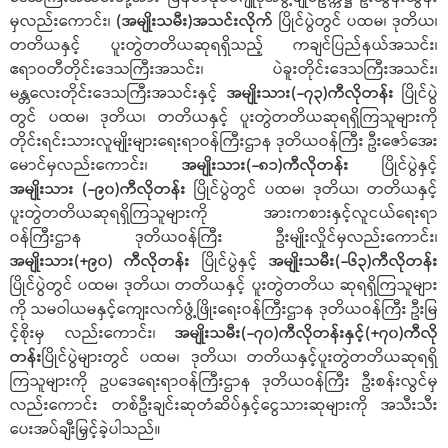
မှလည်းကောင်း၊
(အမျိုးသမီး)အသင်းလိုက်
ပြိုင်ပွဲတွင် ပထမ၊ ဒုတိယ၊
တတိယနှင့် ပူးတွဲတတိယဆုရရှိသည့် ကချင်ပြည်နယ်အသင်း၊
ဧရာဝတီတိုင်းဒေသကြီးအသင်း၊ ပဲခူးတိုင်းဒေသကြီးအသင်း၊
မန္တလေးတိုင်းဒေသကြီးအသင်းနှင့်
အမျိုးသား(-၇၃)ကီလိုတန်း
ပြိုင်ပွဲ
တွင် ပထမ၊ ဒုတိယ၊ တတိယနှင့် ပူးတွဲတတိယဆုရရှိကြသူများကို
တိုင်းရင်းသားလူမျိုးများရေးရာဝန်ကြီးဌာန ဒုတိယဝန်ကြီး ဦးဇော်အေး
မောင်မှလည်းကောင်း၊
အမျိုးသား(-၈၁)ကီလိုတန်း
ပြိုင်ပွဲနှင့်
အမျိုးသား (-၉၀)ကီလိုတန်း
ပြိုင်ပွဲတွင် ပထမ၊ ဒုတိယ၊ တတိယနှင့်
ပူးတွဲတတိယဆုရရှိကြသူများကို အားကစားနှင့်လူငယ်ရေးရာ
ဝန်ကြီးဌာန ဒုတိယဝန်ကြီး ဦးမျိုးလှိုင်မှလည်းကောင်း၊
အမျိုးသား(+၉၀) ကီလိုတန်း
ပြိုင်ပွဲနှင့်
အမျိုးသမီး(-၆၃)ကီလိုတန်း
ပြိုင်ပွဲတွင် ပထမ၊ ဒုတိယ၊ တတိယနှင့် ပူးတွဲတတိယ ဆုရရှိကြသူများ
ကို သမဝါယမနှင့်ကျေးလက်ဖွံ့ဖြိုးရေးဝန်ကြီးဌာန ဒုတိယဝန်ကြီး ဦးမြ
င့်စိုးမှ လည်းကောင်း၊
အမျိုးသမီး(-၇၀)ကီလိုတန်းနှင့်(+၇၀)ကီလို
တန်း
ပြိုင်ပွဲများတွင် ပထမ၊ ဒုတိယ၊ တတိယနှင့်ပူးတွဲတတိယဆုရရှိ
ကြသူများကို ဥပဒေရေးရာဝန်ကြီးဌာန ဒုတိယဝန်ကြီး ဦးစန်းလွင်မှ
လည်းကောင်း တစ်ဦးချင်းဆုတံဆိပ်နှင့်ငွေသားဆုများကို အသီးသီး
ပေးအပ်ချီးမြှင့်ခဲ့ပါသည်။