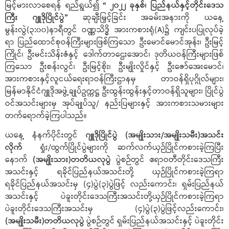
မြင့်မားလာစေရန် ရည်ရွယ်၍
“ ၂၀၂၂ ခုနှစ်၊ ပြည်နယ်နှင့်တိုင်းဒေသ
ကြီး ဂျူဒိုပြိုင်ပွဲ”
ဆုချီးမြှင့်ခြင်း အခမ်းအနားကို ယနေ့
မွန်းလွဲ(၃:၀၀)နာရီတွင် ဝဏ္ဏသိဒ္ဓိ အားကစားရုံ(A)၌ ကျင်းပပြုလုပ်ခဲ့
ရာ ပြည်ထောင်စုဝန်ကြီးများဖြစ်ကြသော ဦးမောင်မောင်အုန်း၊ ဦးမြင့်
ကြိုင်၊ ဦးမင်းသိန်းဇံနှင့် ဒေါက်တာဌေးအောင်၊ ဒုတိယဝန်ကြီးများဖြစ်
ကြသော ဦးစန်းလွင်၊ ဦးမြင့်စိုး၊ ဦးမျိုးလှိုင်နှင့် ဦးဇော်အေးမောင်၊
အားကစားနှင့်လူငယ်ရေးရာဝန်ကြီးဌာနမှ တာဝန်ရှိပုဂ္ဂိုလ်များ၊
မြန်မာနိုင်ငံဂျူဒိုအဖွဲ့ချုပ်ဥက္ကဋ္ဌ ဦးထွန်းထွန်းနှင့်တာဝန်ရှိသူများ၊ ပြိုင်ပွဲ
ဝင်အသင်းများမှ အုပ်ချုပ်သူ/ နည်းပြများနှင့် အားကစားသမားများ
တက်ရောက်ခဲ့ကြပါသည်။
ယနေ့ နံနက်ပိုင်းတွင်
ဂျူဒိုပြိုင်ပွဲ (အမျိုးသား/အမျိုးသမီး)အသင်း
လိုက်
ရှုံး/ထွက်ပြိုင်ပွဲများကို ဆက်လက်ယှဉ်ပြိုင်ကစားခဲ့ကြပြီး
နောက်
(အမျိုးသား)တတိယလုပွဲ
ပွဲစဉ်တွင် ဧရာဝတီတိုင်းဒေသကြီး
အသင်းနှင့် ရခိုင်ပြည်နယ်အသင်းတို့ ယှဉ်ပြိုင်ကစားခဲ့ကြရာ
ရခိုင်ပြည်နယ်အသင်းမှ (၄)ပွဲ(၃)ပွဲဖြင့် လည်းကောင်း၊ ရှမ်းပြည်နယ်
အသင်းနှင့် ပဲခူးတိုင်းဒေသကြီးအသင်းတို့ယှဉ်ပြိုင်ကစားခဲ့ကြရာ
ပဲခူးတိုင်းဒေသကြီးအသင်းမှ (၄)ပွဲ(၃)ပွဲဖြင့်လည်းကောင်း၊
(အမျိုးသမီး)တတိယလုပွဲ
ပွဲစဉ်တွင် ရှမ်းပြည်နယ်အသင်းနှင့် ပဲခူးတိုင်း