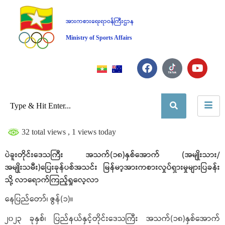
အားကစားရေးရာဝန်ကြီးဌာန
Ministry of Sports Affairs
32 total views
, 1 views today
ပဲခူးတိုင်းဒေသကြီး အသက်(၁၈)နှစ်အောက် (အမျိုးသား/
အမျိုးသမီး)ပြေးခုန်ပစ်အသင်း မြန်မာ့အားကစားလှုပ်ရှားမှုများပြခန်း
သို့ လာရောက်ကြည့်ရှုလေ့လာ
နေပြည်တော်၊ ဇွန်(၁)။
၂၀၂၃ ခုနှစ်၊ ပြည်နယ်နှင့်တိုင်းဒေသကြီး အသက်(၁၈)နှစ်အောက်