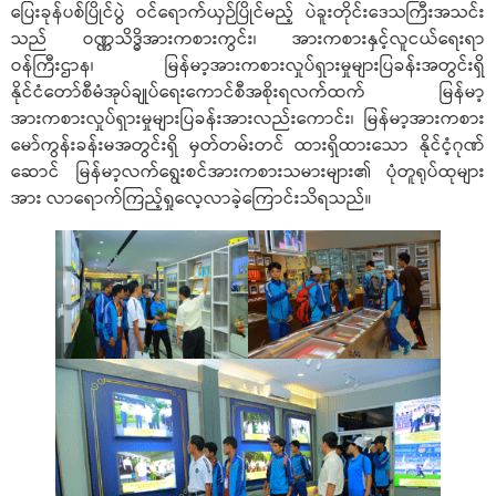
ပြေးခုန်ပစ်ပြိုင်ပွဲ ဝင်ရောက်ယှဉ်ပြိုင်မည့် ပဲခူးတိုင်းဒေသကြီးအသင်း
သည် ဝဏ္ဏသိဒ္ဓိအားကစားကွင်း၊ အားကစားနှင့်လူငယ်ရေးရာ
ဝန်ကြီးဌာန၊ မြန်မာ့အားကစားလှုပ်ရှားမှုများပြခန်းအတွင်းရှိ
နိုင်ငံတော်စီမံအုပ်ချုပ်ရေးကောင်စီအစိုးရလက်ထက် မြန်မာ့
အားကစားလှုပ်ရှားမှုများပြခန်းအားလည်းကောင်း၊ မြန်မာ့အားကစား
မော်ကွန်းခန်းမအတွင်းရှိ မှတ်တမ်းတင် ထားရှိထားသော နိုင်ငံ့ဂုဏ်
ဆောင် မြန်မာ့လက်ရွေးစင်အားကစားသမားများ၏ ပုံတူရုပ်ထုများ
အား လာရောက်ကြည့်ရှုလေ့လာခဲ့ကြောင်းသိရသည်။