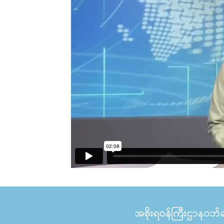
အစိုးရဝန်ကြီးဌာနဝဘ်ဆိ