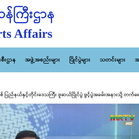
န်ကြီးဌာန
ts Affairs
ီးစီးဌာန
အဖွဲ့အစည်းများ
ပြိုင်ပွဲများ
သတင်းများ
အ
ခုနှစ် ပြည်နယ်နှင့်တိုင်းဒေသကြီး ဖူဆယ်ပြိုင်ပွဲ ဖွင့်ပွဲအခမ်းအနားသို့