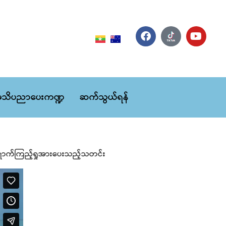
သိပညာပေးကဏ္ဍ
ဆက်သွယ်ရန်
 တက်ရောက်ကြည့်ရှုအားပေးသည့်သတင်း