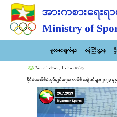
အားကစားရေးရာဝ
Ministry of Spor
မူလစာမျက်နှာ
ဝန်ကြီးဌာန
ဥ
34 total views
, 1 views today
နိုင်ငံတော်စီမံအုပ်ချုပ်ရေးကောင်စီ အဖွဲဝင်များ ၂၀၂၃ 