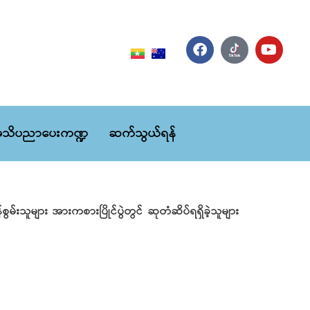
သိပညာပေးကဏ္ဍ
ဆက်သွယ်ရန်
်စွမ်းသူများ အားကစားပြိုင်ပွဲတွင် ဆုတံဆိပ်ရရှိခဲ့သူများ