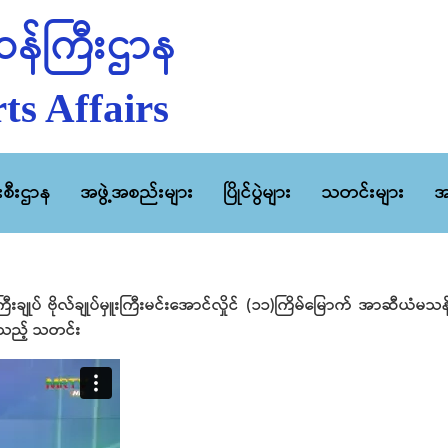
န်ကြီးဌာန
ts Affairs
ီးစီးဌာန
အဖွဲ့အစည်းများ
ပြိုင်ပွဲများ
သတင်းများ
အ
န်ကြီးချုပ် ဗိုလ်ချုပ်မှူးကြီးမင်းအောင်လှိုင် (၁၁)ကြိမ်မြောက် အာဆီယံမသန
က်သည့် သတင်း