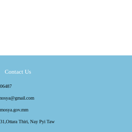
Contact Us
06487
mosya@gmail.com
mosya.gov.mm
 31,Ottara Thiri, Nay Pyi Taw