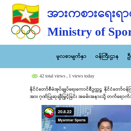
အားကစားရေးရာဝ
Ministry of Spor
မူလစာမျက်နှာ
ဝန်ကြီးဌာန
ဥ
42 total views
, 1 views today
နိုင်ငံတော်စီမံအုပ်ချုပ်ရေးကောင်စီဥက္ကဋ္ဌ နိုင်ငံတော်ဝ
အား ဂုဏ်ပြုဆုချီးမြှင့်ခြင်း အခမ်းအနားသို့ တက်ရော