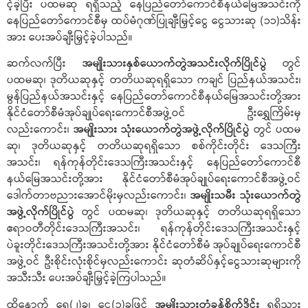
င့်ခဲ့ပြီး ပထမဆု ရရှိသည့် နေပြည်တော်ကောင်စီနယ်မြေအသင်းကို
နေပြည်တော်ကောင်စီမှ ထပ်မံဂုဏ်ပြုချီးမြှင့်ငွေ ငွေသားဆု (၁၁)သိန်း
အား ပေးအပ်ချီးမြှင့်ခဲ့ပါသည်။
ဆက်လက်ပြီး
အမျိုးသားနှစ်ယောက်တွဲအသင်းလိုက်ပြိုင်ပွဲ
တွင်
ပထမဆု၊ ဒုတိယဆုနှင့် တတိယဆုရရှိသော ကချင် ပြည်နယ်အသင်း၊
မွန်ပြည်နယ်အသင်းနှင့် နေပြည်တော်ကောင်စီနယ်မြေအသင်းတို့အား
နိုင်ငံတော်စီမံအုပ်ချုပ်ရေးကောင်စီအဖွဲ့ဝင် ဦးရွှေကြိမ်းမှ
လည်းကောင်း၊
အမျိုးသား
သုံးယောက်တွဲအဖွဲ့လိုက်ပြိုင်ပွဲ
တွင် ပထမ
ဆု၊ ဒုတိယဆုနှင့် တတိယဆုရရှိသော စစ်ကိုင်းတိုင်း ဒေသကြီး
အသင်း၊ ရန်ကုန်တိုင်းဒေသကြီးအသင်းနှင့် နေပြည်တော်ကောင်စီ
နယ်မြေအသင်းတို့အား နိုင်ငံတော်စီမံအုပ်ချုပ်ရေးကောင်စီအဖွဲ့ဝင်
ဒေါက်တာဗညားအောင်မိုးမှလည်းကောင်း၊
အမျိုးသမီး
သုံးယောက်တွဲ
အဖွဲ့လိုက်ပြိုင်ပွဲ
တွင် ပထမဆု၊ ဒုတိယဆုနှင့် တတိယဆုရရှိသော
ဧရာဝတီတိုင်းဒေသကြီးအသင်း၊ ရန်ကုန်တိုင်းဒေသကြီးအသင်းနှင့်
ပဲခူးတိုင်းဒေသကြီးအသင်းတို့အား နိုင်ငံတော်စီမံ အုပ်ချုပ်ရေးကောင်စီ
အဖွဲ့ဝင် ဦးစိုင်းလုံးစိုင်မှလည်းကောင်း ဆုတံဆိပ်နှင့်ငွေသားဆုများကို
အသီးသီး ပေးအပ်ချီးမြှင့်ခဲ့ကြပါသည်။
ထို့နောက် ရွှေ(၂)ခု၊ ငွေ(၁)ခုဖြင့်
အမျိုးသားတံခွန်စိုက်ဒိုင်း
ရရှိသွား