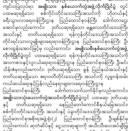
ကျင်းပပြုလုပ်ရာ
အမျိုးသား နှစ်ယောက်တွဲအဖွဲ့လိုက်ပြိုင်ပွဲ
တွင်
ပထမဆုရရှိသော စစ်ကိုင်းတိုင်းဒေသကြီးအသင်းကို ဟိုတယ်နှင့်
ခရီးသွားလာရေးဝန်ကြီးဌာန ပြည်ထောင်စုဝန်ကြီး‌ ဒေါက်တာဌေး
အောင်မှလည်းကောင်း၊ ဒုတိယဆုရရှိသော မန္တလေးတိုင်းဒေသကြီး
အသင်းနှင့် တတိယဆုရရှိသော ရန်ကုန်တိုင်းဒေသကြီးအသင်းကို
တိုင်းရင်းသားလူမျိုးများရေးရာဝန်ကြီးဌာန ပြည်ထောင်စုဝန်ကြီး ဦး
စောထွန်းအောင်မြင့်မှ လည်းကောင်း၊
အမျိုးသမီးနှစ်ယောက်တွဲအဖွဲ့
လိုက်ပြိုင်ပွဲ
တွင် ပထမဆုရရှိသော ရန်ကုန်တိုင်းဒေသကြီးအသင်းကို
အားကစားနှင့်လူငယ်ရေးရာဝန်ကြီးဌာန ပြည်ထောင်စုဝန်ကြီး ဦးမင်း
သိန်းဇံမှလည်းကောင်း၊ ဒုတိယဆုရရှိသော မွန် ပြည်နယ်အသင်းနှင့်
တတိယဆုရရှိသော ဧရာဝတီတိုင်းဒေသကြီး အသင်းကို လူမှုဝန်ထမ်း
ကယ်ဆယ်ရေးနှင့်ပြန်လည်နေရာချထားရေးဝန်ကြီးဌာန
ပြည်ထောင်စုဝန်ကြီး ဒေါက်တာသက်သက်ခိုင်မှလည်းကောင်း၊
အမျိုးသားသုံးယောက်တွဲအသင်းလိုက်ပြိုင်ပွဲ
တွင် ပထမဆု၊ ဒုတိယဆု
နှင့် တတိယဆုရရှိသော နေပြည်တော်ကောင်စီနယ်မြေအသင်း၊
စစ်ကိုင်းတိုင်းဒေသကြီး အသင်းနှင့် ပဲခူးတိုင်းဒေသကြီးအသင်းတို့အား
ပြည်ထောင်စုအစိုးရအဖွဲ့ရုံး(၂) ပြည်ထောင်စုဝန်ကြီး ဦးချစ်နိုင်မှ
လည်းကောင်း ဆုတံဆိပ်နှင့် ငွေသားဆုများကို အသီးသီးပေးအပ်ချီးမြှ