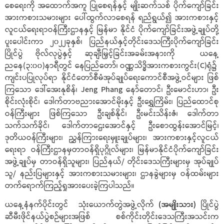
စေရေးကို အထောက်အကူ ပြုစေရန်နှင့် မျိုးဆက်သစ် ပိုက်ကျော်ခြင်း
အားကစားသမားများ ပေါ်ထွက်လာစေရန် ရည်ရွယ်၍ အားကစားနှင့်
လူငယ်ရေးရာဝန်ကြီးဌာနနှင့် မြန်မာ နိုင်ငံ ပိုက်ကျော်ခြင်းအဖွဲ့ချုပ်တို့
ပူးပေါင်းကာ ၂၀၂၂ခုနှစ်၊ ပြည်နယ်နှင့်တိုင်းဒေသကြီးပိုက်ကျော်ခြင်း
ပြိုင်ပွဲ ဗိုလ်လုပွဲနှင့် ဆုချီးမြှင့်ခြင်းအခမ်းအနားကို ယနေ့
ညနေ(၃:၀၀)နာရီတွင် နေပြည်တော်၊ ဝဏ္ဏသိဒ္ဓိအားကစားကွင်း(C)ရုံ၌
ကျင်းပပြုလုပ်ရာ နိုင်ငံတော်စီမံအုပ်ချုပ်ရေးကောင်စီအဖွဲ့ဝင်များ ဖြစ်
ကြသော ဒေါ်အေးနုစိန်၊ Jeng Phang နော်တောင်၊ ဦးမောင်းဟာ၊ ဦး
စိုင်းလုံးစိုင်၊ ဒေါက်တာဗညားအောင်မိုးနှင့် ဦးရွှေကြိမ်း၊ ပြည်ထောင်စု
ဝန်ကြီးများ ဖြစ်ကြသော ဦးချစ်နိုင်၊ ဦးမင်းသိန်းဇံ၊ ဒေါက်တာ
သက်သက်ခိုင်၊ ဒေါက်တာဌေးအောင်နှင့် ဦးစောထွန်းအောင်မြင့်၊
ဒုတိယဝန်ကြီးများ၊ ညွှန်ကြားရေးမှူးချုပ်များ၊ အားကစားနှင့်လူငယ်
ရေးရာ ဝန်ကြီးဌာနမှတာဝန်ရှိပုဂ္ဂိုလ်များ၊ မြန်မာနိုင်ငံပိုက်ကျော်ခြင်း
အဖွဲ့ချုပ်မှ တာဝန်ရှိသူများ၊ ပြည်နယ်/ တိုင်းဒေသကြီးများမှ အုပ်ချုပ်
သူ/ နည်းပြများနှင့် အားကစားသမားများ၊ ဌာနခွဲများမှ ဝန်ထမ်းများ
တက်ရောက်ကြည့်ရှုအားပေးခဲ့ကြပါသည်။
ယနေ့နံနက်ပိုင်းတွင် သုံးယောက်တွဲအဖွဲ့လိုက်
(အမျိုးသား)
ပြိုင်ပွဲ
ဆီမီးဖိုင်နယ်ပွဲစဉ်များအဖြစ် စစ်ကိုင်းတိုင်းဒေသကြီးအသင်းက