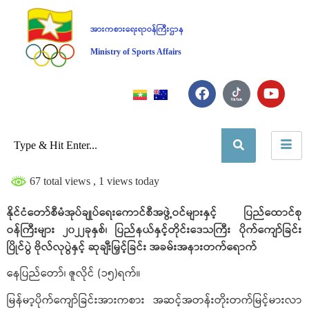
အားကစားရေးရာဝန်ကြီးဌာန
Ministry of Sports Affairs
67 total views
, 1 views today
နိုင်ငံတော်စီမံအုပ်ချုပ်ရေးကောင်စီအဖွဲ့ဝင်များနှင့် ပြည်ထောင်စု
ဝန်ကြီးများ ၂၀၂၂ခုနှစ်၊ ပြည်နယ်နှင့်တိုင်းဒေသကြီး ပိုက်ကျော်ခြင်း
ပြိုင်ပွဲ ဗိုလ်လုပွဲနှင့် ဆုချီးမြှင့်ခြင်း အခမ်းအနားတက်ရောက်
နေပြည်တော်၊ ဇူလိုင် (၁၅)ရက်။
မြန်မာ့ပိုက်ကျော်ခြင်းအားကစား အဆင့်အတန်းတိုးတက်မြင့်မားလာ