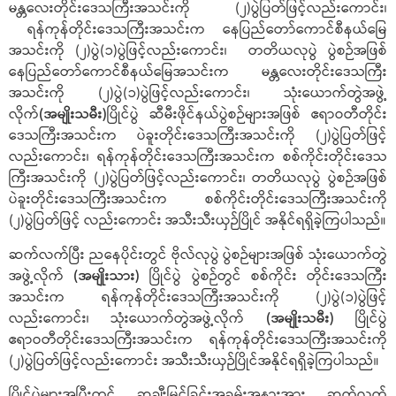
မန္တလေးတိုင်းဒေသကြီးအသင်းကို (၂)ပွဲပြတ်ဖြင့်လည်းကောင်း၊
ရန်ကုန်တိုင်းဒေသကြီးအသင်းက နေပြည်တော်ကောင်စီနယ်မြေ
အသင်းကို (၂)ပွဲ(၁)ပွဲဖြင့်လည်းကောင်း၊ တတိယလုပွဲ ပွဲစဉ်အဖြစ်
နေပြည်တော်ကောင်စီနယ်မြေအသင်းက မန္တလေးတိုင်းဒေသကြီး
အသင်းကို (၂)ပွဲ(၁)ပွဲဖြင့်လည်းကောင်း၊ သုံးယောက်တွဲအဖွဲ့
လိုက်
(အမျိုးသမီး)
ပြိုင်ပွဲ ဆီမီးဖိုင်နယ်ပွဲစဉ်များအဖြစ် ဧရာဝတီတိုင်း
ဒေသကြီးအသင်းက ပဲခူးတိုင်းဒေသကြီးအသင်းကို (၂)ပွဲပြတ်ဖြင့်
လည်းကောင်း၊ ရန်ကုန်တိုင်းဒေသကြီးအသင်းက စစ်ကိုင်းတိုင်းဒေသ
ကြီးအသင်းကို (၂)ပွဲပြတ်ဖြင့်လည်းကောင်း၊ တတိယလုပွဲ ပွဲစဉ်အဖြစ်
ပဲခူးတိုင်းဒေသကြီးအသင်းက စစ်ကိုင်းတိုင်းဒေသကြီးအသင်းကို
(၂)ပွဲပြတ်ဖြင့် လည်းကောင်း အသီးသီးယှဉ်ပြိုင် အနိုင်ရရှိခဲ့ကြပါသည်။
ဆက်လက်ပြီး ညနေပိုင်းတွင် ဗိုလ်လုပွဲ ပွဲစဉ်များအဖြစ် သုံးယောက်တွဲ
အဖွဲ့လိုက်
(အမျိုးသား)
ပြိုင်ပွဲ ပွဲစဉ်တွင် စစ်ကိုင်း တိုင်းဒေသကြီး
အသင်းက ရန်ကုန်တိုင်းဒေသကြီးအသင်းကို (၂)ပွဲ(၁)ပွဲဖြင့်
လည်းကောင်း၊ သုံးယောက်တွဲအဖွဲ့လိုက်
(အမျိုးသမီး)
ပြိုင်ပွဲ
ဧရာဝတီတိုင်းဒေသကြီးအသင်းက ရန်ကုန်တိုင်းဒေသကြီးအသင်းကို
(၂)ပွဲပြတ်ဖြင့်လည်းကောင်း အသီးသီးယှဉ်ပြိုင်အနိုင်ရရှိခဲ့ကြပါသည်။
ပြိုင်ပွဲများအပြီးတွင် ဆုချီးမြှင့်ခြင်းအခမ်းအနားအား ဆက်လက်