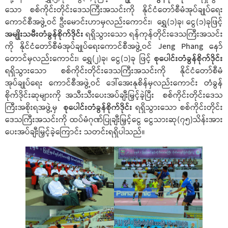
သော စစ်ကိုင်းတိုင်းဒေသကြီးအသင်းကို နိုင်ငံတော်စီမံအုပ်ချုပ်ရေး
ကောင်စီအဖွဲ့ဝင် ဦးမောင်းဟာမှလည်းကောင်း၊ ရွှေ(၁)ခု၊ ငွေ(၁)ခုဖြင့်
အမျိုးသမီးတံခွန်စိုက်ဒိုင်း
ရရှိသွားသော ရန်ကုန်တိုင်းဒေသကြီးအသင်း
ကို နိုင်ငံတော်စီမံအုပ်ချုပ်ရေးကောင်စီအဖွဲ့ဝင် Jeng Phang နော်
တောင်မှလည်းကောင်း၊ ရွှေ(၂)ခု၊ ငွေ(၁)ခု ဖြင့်
စုပေါင်းတံခွန်စိုက်ဒိုင်း
ရရှိသွားသော စစ်ကိုင်းတိုင်းဒေသကြီးအသင်းကို နိုင်ငံတော်စီမံ
အုပ်ချုပ်ရေး ကောင်စီအဖွဲ့ဝင် ဒေါ်အေးနုစိန်မှလည်းကောင်း တံခွန်
စိုက်ဒိုင်းဆုများကို အသီးသီးပေးအပ်ချီးမြှင့်ခဲ့ပြီး စစ်ကိုင်းတိုင်းဒေသ
ကြီးအစိုးရအဖွဲ့မှ
စုပေါင်းတံခွန်စိုက်ဒိုင်း
ရရှိသွားသော စစ်ကိုင်းတိုင်း
ဒေသကြီးအသင်းကို ထပ်မံဂုဏ်ပြုချီးမြှင့်ငွေ ငွေသားဆု(၇၅)သိန်းအား
ပေးအပ်ချီးမြှင့်ခဲ့ကြောင်း သတင်းရရှိပါသည်။