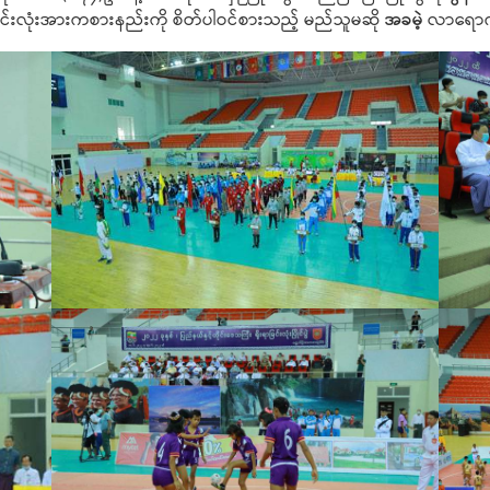
ခြင်းလုံးအားကစားနည်းကို စိတ်ပါဝင်စားသည့် မည်သူမဆို
အခမဲ့
လာရောက်က