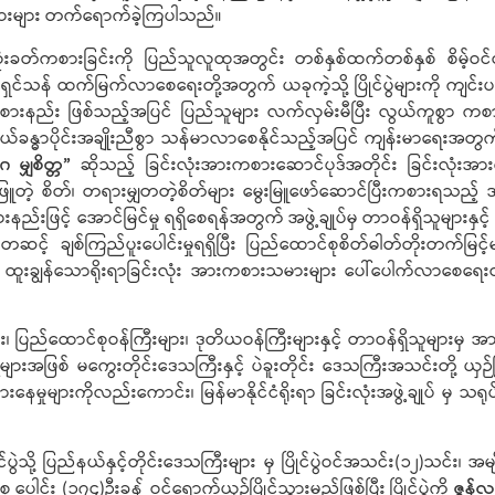
သမားများ တက်ရောက်ခဲ့ကြပါသည်။
းလုံးခတ်ကစားခြင်းကို ပြည်သူလူထုအတွင်း တစ်နှစ်ထက်တစ်နှစ် စိမ့်ဝင်
ဓါတ်ရှင်သန် ထက်မြက်လာစေရေးတို့အတွက် ယခုကဲ့သို့ ပြိုင်ပွဲများကို ကျင်
စားနည်း ဖြစ်သည့်အပြင် ပြည်သူများ လက်လှမ်းမီပြီး လွယ်ကူစွာ ကစာ
ြီး ကိုယ်ခန္ဓာပိုင်းအချိုးညီစွာ သန်မာလာစေနိုင်သည့်အပြင် ကျန်းမ
 မျှစိတ္တ”
ဆိုသည့် ခြင်းလုံးအားကစားဆောင်ပုဒ်အတိုင်း ခြင်းလုံးအာ
ဖြူတဲ့ စိတ်၊ တရားမျှတတဲ့စိတ်များ မွေးမြူဖော်ဆောင်ပြီးကစားရသည်
စားနည်းဖြင့် အောင်မြင်မှု ရရှိစေရန်အတွက် အဖွဲ့ချုပ်မှ တာဝန်ရှိသူများ
ဲမှတဆင့် ချစ်ကြည်ပူးပေါင်းမှုရရှိပြီး ပြည်ထောင်စုစိတ်ဓါတ်တိုးတက်မ
နှင့် ထူးချွန်သောရိုးရာခြင်းလုံး အားကစားသမားများ ပေါ်ပေါက်လာစေရေးတ
များ၊ ပြည်ထောင်စုဝန်ကြီးများ၊ ဒုတိယဝန်ကြီးများနှင့် တာဝန်ရှိသူများမှ 
 ပွဲစဉ်များအဖြစ် မကွေးတိုင်းဒေသကြီးနှင့် ပဲခူးတိုင်း ဒေသကြီးအသင်းတို့
ားနေမှုများကိုလည်းကောင်း၊ မြန်မာနိုင်ငံရိုးရာ ခြင်းလုံးအဖွဲ့ချုပ် မှ 
ြိုင်ပွဲသို့ ပြည်နယ်နှင့်တိုင်းဒေသကြီးများ မှ ပြိုင်ပွဲဝင်အသင်း(၁၂)သင်
ေါင်း (၁၇၄)ဦးခန့် ဝင်ရောက်ယှဉ်ပြိုင်သွားမည်ဖြစ်ပြီး ပြိုင်ပွဲကို
ဇွန်