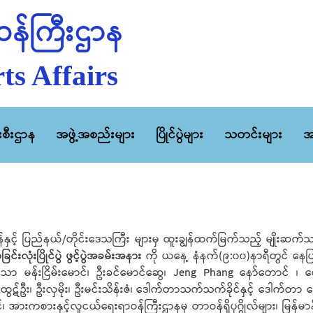
န်ကြီးဌာန
ts Affairs
ီးစီးဌာန
အဖွဲ့အစည်းများ
ပြိုင်ပွဲများ
သတင်းများ
အ
ေရန်နှင့် ပြည်နယ်/တိုင်းဒေသကြီး များမှ ထူးချွန်ထက်မြက်သည့် မျို
ြင်းလုံးပြိုင်ပွဲ ဖွင့်ပွဲအခမ်းအနား
ကို ယနေ့ နံနက်(၉:၀၀)နာရီတွင် နေပြည
စ်ကြသော မန်းငြိမ်းမောင်၊ ဦးခင်မောင်ဆွေ၊ Jeng Phang နော်တောင် ၊ စေ
င်ထွဋ်ဦး၊ ဦးလှမိုး၊ ဦးမင်းသိန်းဇံ၊ ဒေါက်တာသက်သက်ခိုင်နှင့် ဒေါက်
လှိုင်၊ အားကစားနှင့်လူငယ်ရေးရာဝန်ကြီးဌာနမှ တာဝန်ရှိပုဂ္ဂိုလ်များ၊ မြန်မာနိုင်