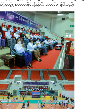
ြည့်ရှုအားပေးနိုင်ကြောင်း သတင်းရရှိပါသည်။