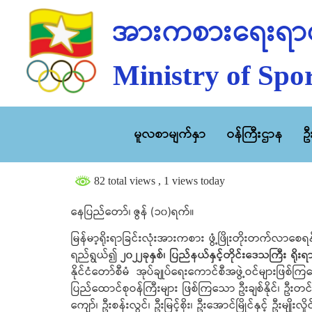
အားကစားရေးရာဝ
Ministry of Spor
မူလစာမျက်နှာ
ဝန်ကြီးဌာန
ဥ
82 total views
, 1 views today
နေပြည်တော်၊ ဇွန် (၁၀)ရက်။
မြန်မာ့ရိုးရာခြင်းလုံးအားကစား ဖွံ့ဖြိုးတိုးတက်လာစ
ရည်ရွယ်၍
၂၀၂၂ခုနှစ်၊ ပြည်နယ်နှင့်တိုင်းဒေသကြီး ရိုးရာခ
နိုင်ငံတော်စီမံ အုပ်ချုပ်ရေးကောင်စီအဖွဲ့ဝင်များဖြ
ပြည်ထောင်စုဝန်ကြီးများ ဖြစ်ကြသော ဦးချစ်နိုင်၊ ဦးတ
ကျော်၊ ဦးစန်းလွင်၊ ဦးမြင့်စိုး၊ ဦးအောင်မြိုင်နှင့် ဦးမျိုး