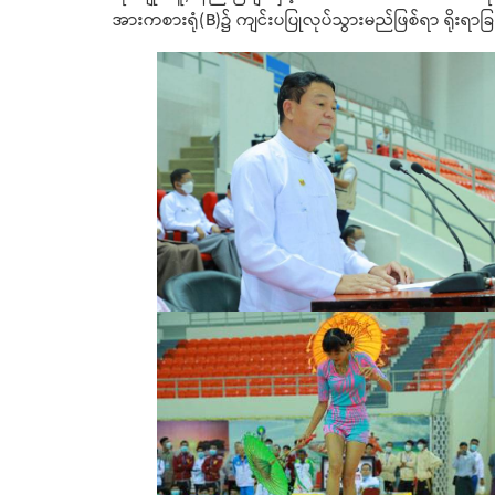
အားကစားရုံ(B)၌ ကျင်းပပြုလုပ်သွားမည်ဖြစ်ရာ ရိုးရာ