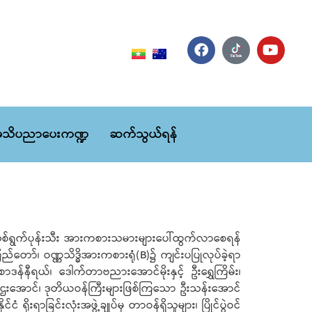
သိပညာပေးကဏ္ဍ
ဆက်သွယ်ရန်
းဆက်သစ်ရွက်ပုန်းသီး အားကစားသမားများပေါ်ထွက်လာစေရန်
်တော်၊ ဝဏ္ဏသိဒ္ဓိအားကစားရုံ(B)၌ ကျင်းပပြုလုပ်ခဲ့ရာ
ာဒန်နီရယ်၊ ဒေါက်တာဗညားအောင်မိုးနှင့် ဦးရွှေကြိမ်း၊
တာ ဌေးအောင်၊ ဒုတိယဝန်ကြီးများဖြစ်ကြသော ဦးသန်းအောင်
ငံ ရိုးရာခြင်းလုံးအဖွဲ့ချုပ်မှ တာဝန်ရှိသူများ၊ ပြိုင်ပွဲဝင်