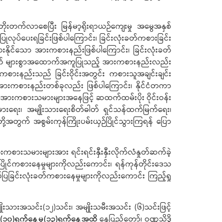
တိုးတက်လာစေပြီး မြန်မာ့ရိုးရာယဉ်ကျေးမှု အမွေအနှစ်
းပပြုလုပ်ပေးရခြင်းဖြစ်ပါကြောင်း၊ ခြင်းလုံးခတ်ကစားခြင်း
းနိုင်သော အားကစားနည်းဖြစ်ပါကြောင်း၊ ခြင်းလုံးခတ်
ာရေးအတွက် များစွာအထောက်အကူပြုသည့် အားကစားနည်းလည်း
းကစားနည်းသည် ခြင်းဝိုင်းအတွင်း ကစားသူအချင်းချင်း
့ အားကစားနည်းတစ်ခုလည်း ဖြစ်ပါကြောင်း၊ နိုင်ငံတကာ
နှင့် အားကစားသမားများအနေဖြင့် ဆထက်ထမ်းပိုး ဝိုင်းဝန်း
ြင့်မားရေး၊ အမျိုးသားရေးစိတ်ဓါတ် ရှင်သန်ထက်မြက်ရေး၊
ို့အတွက် အစွမ်းကုန်ကြိုးပမ်းယှဉ်ပြိုင်သွားကြရန် ပြော
အားကစားသမားများအား ရင်းရင်းနှီးနှီးလိုက်လံနှုတ်ဆက်ခဲ့
 ယှဉ်ပြိုင်ကစားနေမှုများကိုလည်းကောင်း၊ ရန်ကုန်တိုင်းဒေသ
သရုပ်ပြခြင်းလုံးခတ်ကစားနေမှုများကိုလည်းကောင်း ကြည့်ရှု
း၊ အမျိုးသားအသင်း(၁၂)သင်း၊ အမျိုးသမီးအသင်း (၆)သင်းဖြင့်
လ(၁၀)ရက်နေ့မှ(၁၃)ရက်နေ့အထိ
နေပြည်တော်၊ ဝဏ္ဏသိဒ္ဓိ