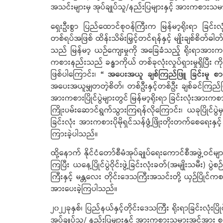
အသင်းများမှ အုပ်ချုပ်သူ/နည်းပြများနှင့် အားကစား
ရှေးဦးစွာ ပြည်ထောင်စုဝန်ကြီးက မြန်မာ့ရိုးရာ ခြင်
တစ်ရပ်အဖြစ် ထိန်းသိမ်းမြှင့်တင်ရန်နှင့် မျိုးချစ်စိတ်
သည် မြန်မာ့ ယဉ်ကျေးမှုကို အခြေခံသည့် ရိုးရာအားက
ကစားနည်းသည် ခန္ဓာကိုယ် တစ်ခုလုံးလှုပ်ရှားမှုရှိပ
ဖြစ်ပါကြောင်း၊
“ အပေးအယူ ချစ်ကြည်ဖြူ ခြင်းမူ စာဂ
အပေးအယူမျှတတဲ့စိတ်၊ တစ်ဦးနှင့်တစ်ဦး ချစ်ခင်ကြည်
အားကစားပြိုင်ပွဲများတွင် မြန်မာ့ရိုးရာ ခြင်းလုံးအားက
ကြိုးပမ်းဆောင်ရွက်သွားကြရန်လိုကြောင်း၊ ယခုပြိုင်ပွ
ခြင်းလုံး အားကစားပိုမိုရှင်သန်ဖွံ့ဖြိုးတိုးတက်စေရေး
ကြားခဲ့ပါသည်။
ထို့နောက် နိုင်ငံတော်စီမံအုပ်ချုပ်ရေးကောင်စီအဖွဲ့ဝင်
ကြပြီး ယနေ့ပြိုင်ပွဲဝိုင်းဖွဲ့ခြင်းလုံးခတ်(အမျိုးသမီး)
ကြီးနှင့် မန္တလေး တိုင်းဒေသကြီးအသင်းတို့ ယှဉ်ပြိုင်ကစ
အားပေးခဲ့ကြပါသည်။
၂၀၂၂ခုနှစ်၊ ပြည်နယ်နှင့်တိုင်းဒေသကြီး ရိုးရာခြင်းလုံးပ
အုပ်ချုပ်သူ/ နည်းပြများနှင့် အားကစားသမားအင်အား စုစု ပ