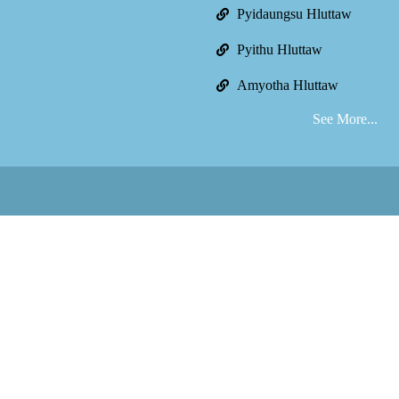
Pyidaungsu Hluttaw
Pyithu Hluttaw
Amyotha Hluttaw
See More...