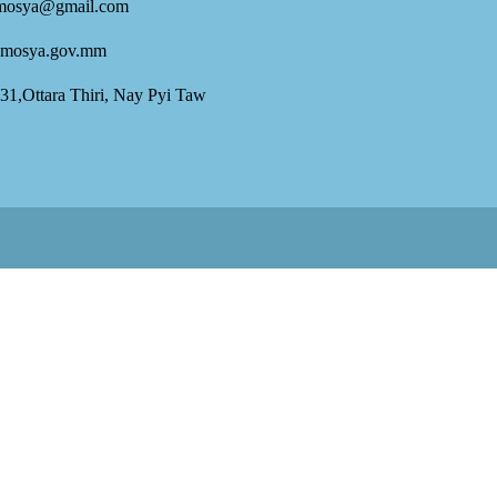
mosya@gmail.com
mosya.gov.mm
 31,Ottara Thiri, Nay Pyi Taw