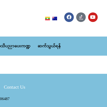
သိပညာပေးကဏ္ဍ
ဆက်သွယ်ရန်
Contact Us
06487