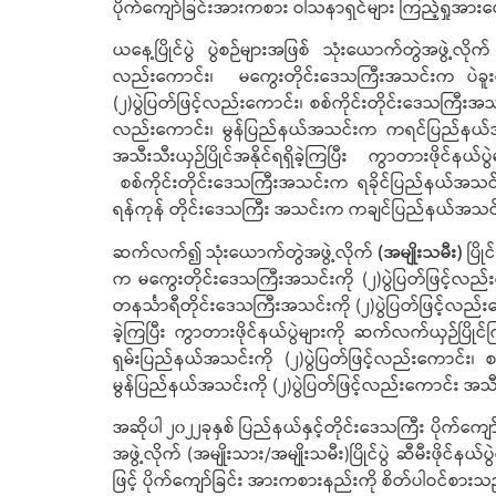
ပိုက်ကျော်ခြင်းအားကစား ဝါသနာရှင်များ ကြည့်ရှုအားပ
ယနေ့ပြိုင်ပွဲ ပွဲစဉ်များအဖြစ် သုံးယောက်တွဲအဖွဲ့လို
လည်းကောင်း၊ မကွေးတိုင်းဒေသကြီးအသင်းက ပဲခူးတိ
(၂)ပွဲပြတ်ဖြင့်လည်းကောင်း၊ စစ်ကိုင်းတိုင်းဒေသကြီ
လည်းကောင်း၊ မွန်ပြည်နယ်အသင်းက ကရင်ပြည်နယ်အသင်
အသီးသီးယှဉ်ပြိုင်အနိုင်ရရှိခဲ့ကြပြီး ကွာတားဖိုင
စစ်ကိုင်းတိုင်းဒေသကြီးအသင်းက ရခိုင်ပြည်နယ်အသင်း
ရန်ကုန် တိုင်းဒေသကြီး အသင်းက ကချင်ပြည်နယ်အသင်းကို
ဆက်လက်၍ သုံးယောက်တွဲအဖွဲ့လိုက်
(အမျိုးသမီး)
ပြို
က မကွေးတိုင်းဒေသကြီးအသင်းကို (၂)ပွဲပြတ်ဖြင့်လည်
တနင်္သာရီတိုင်းဒေသကြီးအသင်းကို (၂)ပွဲပြတ်ဖြင့်လည်
ခဲ့ကြပြီး ကွာတားဖိုင်နယ်ပွဲများကို ဆက်လက်ယှဉ်ပြ
ရှမ်းပြည်နယ်အသင်းကို (၂)ပွဲပြတ်ဖြင့်လည်းကောင်း၊
မွန်ပြည်နယ်အသင်းကို (၂)ပွဲပြတ်ဖြင့်လည်းကောင်း အသီးသ
အဆိုပါ ၂၀၂၂ခုနှစ် ပြည်နယ်နှင့်တိုင်းဒေသကြီး ပိုက်ကျော်ခြ
အဖွဲ့လိုက် (အမျိုးသား/အမျိုးသမီး)ပြိုင်ပွဲ ဆီမီးဖိုင်န
ဖြင့် ပိုက်ကျော်ခြင်း အားကစားနည်းကို စိတ်ပါဝင်စား