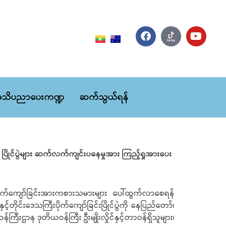
သိပညာပေးကဏ္ဍ
ဆက်သွယ်ရန်
ီး) ပြိုင်ပွဲများ ဆက်လက်ကျင်းပနေမှုအား ကြည့်ရှုအားပေး
ိုက်ကျော်ခြင်းအားကစားသမားများ ပေါ်ထွက်လာစေရန်
င့်တိုင်းဒေသကြီးပိုက်ကျော်ခြင်းပြိုင်ပွဲကို နေပြည်တော်၊
းဌာန ဒုတိယဝန်ကြီး ဦးမျိုးလှိုင်နှင့်တာဝန်ရှိသူများ၊