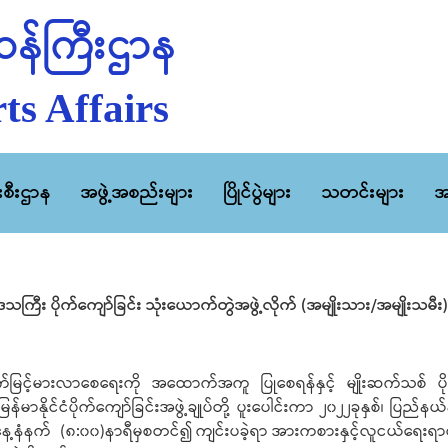
န်ကြီးဌာန
ts Affairs
ီးစီးဌာန
အဖွဲ့အစည်းများ
ပြိုင်ပွဲများ
သတင်းများ
အ
ုင်းဒေသကြီး ပိုက်ကျော်ခြင်း သုံးယောက်တွဲအဖွဲ့လိုက် (အမျိုးသား/အမျိုးသမ
တက်မြင့်မားလာစေရေးကို အထောက်အကူ ပြုစေရန်နှင့် မျိုးဆက်သစ် ပ
ိုင်ငံပိုက်ကျော်ခြင်းအဖွဲ့ချုပ်တို့ ပူးပေါင်းကာ ၂၀၂၂ခုနှစ်၊ ပြည်နယ်နှ
ေ့နံနက် (၈:၀၀)နာရီမှစတင်၍ ကျင်းပခဲ့ရာ အားကစားနှင့်လူငယ်ရေးရာဝန်ကြီ