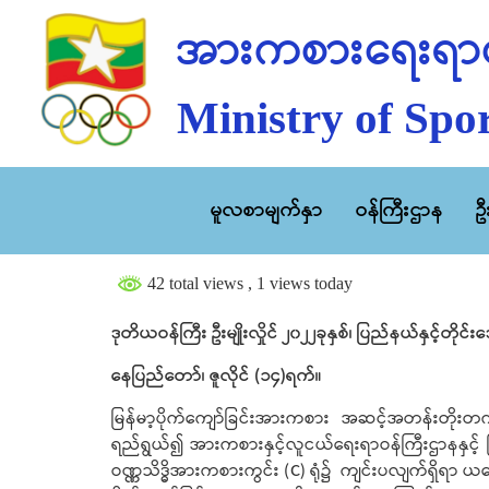
အားကစားရေးရာဝ
Ministry of Spor
မူလစာမျက်နှာ
ဝန်ကြီးဌာန
ဥ
42 total views
, 1 views today
ဒုတိယဝန်ကြီး ဦးမျိုးလှိုင် ၂၀၂၂ခုနှစ်၊ ပြည်နယ်နှင့်တိ
နေပြည်တော်၊ ဇူလိုင် (၁၄)ရက်။
မြန်မာ့ပိုက်ကျော်ခြင်းအားကစား အဆင့်အတန်းတိုး
ရည်ရွယ်၍ အားကစားနှင့်လူငယ်ရေးရာဝန်ကြီးဌာနနှင့် မြန်မာန
ဝဏ္ဏသိဒ္ဓိအားကစားကွင်း (C) ရုံ၌ ကျင်းပလျက်ရှိရာ ယန