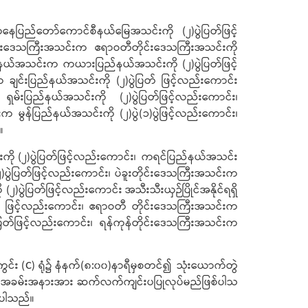
းကနေပြည်တော်ကောင်စီနယ်မြေအသင်းကို (၂)ပွဲပြတ်ဖြင့်
ုင်းဒေသကြီးအသင်းက ဧရာဝတီတိုင်းဒေသကြီးအသင်းကို
ပြည်နယ်အသင်းက ကယားပြည်နယ်အသင်းကို (၂)ပွဲပြတ်ဖြင့်
ျင်းပြည်နယ်အသင်းကို (၂)ပွဲပြတ် ဖြင့်လည်းကောင်း
 ရှမ်းပြည်နယ်အသင်းကို (၂)ပွဲပြတ်ဖြင့်လည်းကောင်း၊
မွန်ပြည်နယ်အသင်းကို (၂)ပွဲ(၁)ပွဲဖြင့်လည်းကောင်း၊
။
င်းကို (၂)ပွဲပြတ်ဖြင့်လည်းကောင်း၊ ကရင်ပြည်နယ်အသင်း
ပွဲပြတ်ဖြင့်လည်းကောင်း၊ ပဲခူးတိုင်းဒေသကြီးအသင်းက
ပွဲပြတ်ဖြင့်လည်းကောင်း အသီးသီးယှဉ်ပြိုင်အနိုင်ရရှိ
ပြတ် ဖြင့်လည်းကောင်း၊ ဧရာဝတီ တိုင်းဒေသကြီးအသင်းက
ဲပြတ်ဖြင့်လည်းကောင်း၊ ရန်ကုန်တိုင်းဒေသကြီးအသင်းက
ွင်း (C) ရုံ၌ နံနက်(၈:၀၀)နာရီမှစတင်၍ သုံးယောက်တွဲ
ပြီး ဆုပေးပွဲအခမ်းအနားအား ဆက်လက်ကျင်းပပြုလုပ်မည်ဖြစ်ပါသ
ိပါသည်။