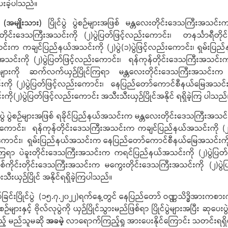
ေးခဲ့ပါသည်။
က်
(အမျိုးသား)
ပြိုင်ပွဲ ပွဲစဉ်များအဖြစ် မန္တလေးတိုင်းဒေသကြီးအသင်
ုင်းဒေသကြီးအသင်းကို (၂)ပွဲပြတ်ဖြင့်လည်းကောင်း၊ တနင်္သာရီတိ
းအသင်းက ကချင်ပြည်နယ်အသင်းကို (၂)ပွဲ(၁)ပွဲဖြင့်လည်းကောင်း၊ ရှမ်း
းကို (၂)ပွဲပြတ်ဖြင့်လည်းကောင်း၊ ရန်ကုန်တိုင်းဒေသကြီးအသင်းက ခ
်နယ်ပွဲများကို ဆက်လက်ယှဉ်ပြိုင်ကြရာ မန္တလေးတိုင်းဒေသကြီးအသင်းက
ကို (၂)ပွဲပြတ်ဖြင့်လည်းကောင်း၊ နေပြည်တော်ကောင်စီနယ်မြေအသင်းက 
(၂)ပွဲပြတ်ဖြင့်လည်းကောင်း အသီးသီးယှဉ်ပြိုင်အနိုင် ရရှိခဲ့ကြ ပါသည်
င်ပွဲ ပွဲစဉ်များအဖြစ် ရခိုင်ပြည်နယ်အသင်းက မန္တလေးတိုင်းဒေသကြီးအသ
းကောင်း၊ ရန်ကုန်တိုင်းဒေသကြီးအသင်းက ကချင်ပြည်နယ်အသင်းကို (၂)
းကောင်း၊ ရှမ်းပြည်နယ်အသင်းက နေပြည်တော်ကောင်စီနယ်မြေအသင်းကို (၂)
ိုင်ကြရာ ပဲခူးတိုင်းဒေသကြီးအသင်းက ကရင်ပြည်နယ်အသင်းကို (၂)ပွဲ
 စစ်ကိုင်းတိုင်းဒေသကြီးအသင်းက မကွေးတိုင်းဒေသကြီးအသင်းကို (၂)ပွ
ီးယှဉ်ပြိုင် အနိုင်ရရှိခဲ့ကြပါသည်။
င်းပြိုင်ပွဲ
(၁၅.၇.၂၀၂၂)ရက်‌နေ့တွင် နေပြည်တော် ဝဏ္ဏသိဒ္ဓိအားကစားက
ယ်ပွဲစဉ်များနှင့် ဗိုလ်လုပွဲကို ယှဉ်ပြိုင်သွားမည်ဖြစ်ရာ ပြိုင်ပွဲများအ
သည့် မည်သူမဆို
အခမဲ့
လာရောက်ကြည့်ရှု အားပေးနိုင်ကြောင်း သတင်းရရှ