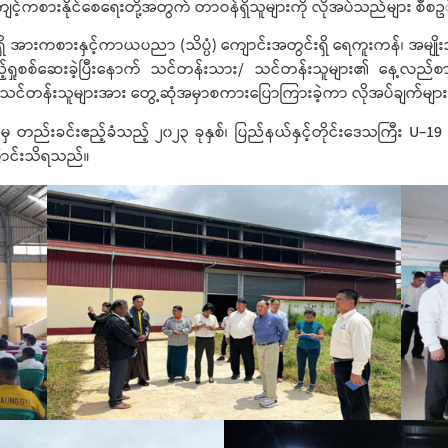
ကျင့်ကစားနိုင်စေရေးတို့အတွက် တာဝန်ရှိသူများကို လိုအပ်သည်များ စီ
ားကစားနှင့်ကာယပညာ (သိပ္ပံ) ကျောင်းအတွင်းရှိ ရေကူးကန်၊ အမျိုးသမီ
့ရှုစစ်ဆေးခဲ့ပြီးနောက် သင်တန်းသား/ သင်တန်းသူများ၏ နေ့လည်စာစား
သား/သင်တန်းသူများအား တွေ့ဆုံအမှာစကားပြောကြားခဲ့ကာ လိုအပ်ချက်မျ
ှ တည်းခင်းဧည့်ခံသည့် ၂၀၂၃ ခုနှစ်၊ ပြည်နယ်နှင့်တိုင်းဒေသကြီး U-19 ဘ
ြောင်းသိရသည်။