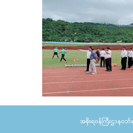
အစိုးရဝန်ကြီးဌာနဝဘ်ဆိ