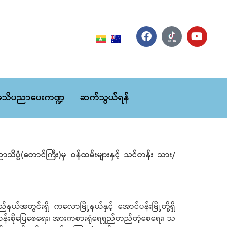
သိပညာပေးကဏ္ဍ
ဆက်သွယ်ရန်
ညာသိပ္ပံ(တောင်ကြီး)မှ ဝန်ထမ်းများနှင့် သင်တန်း သား/
ယ်အတွင်းရှိ ကလောမြို့နယ်နှင့် အောင်ပန်းမြို့တို့ရှိ
မ်းလန်းစိုပြေစေရေး၊ အားကစားရုံရေရှည်တည်တံ့စေရေး၊ သ