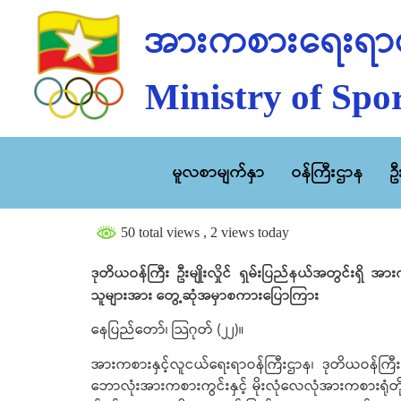
အားကစားရေးရာဝ
Ministry of Spor
မူလစာမျက်နှာ
ဝန်ကြီးဌာန
ဥ
50 total views
, 2 views today
ဒုတိယဝန်ကြီး ဦးမျိုးလှိုင် ရှမ်းပြည်နယ်အတွင်းရှိ အ
သူများအား တွေ့ဆုံအမှာစကားပြောကြား
နေပြည်တော်၊ သြဂုတ် (၂၂)။
အားကစားနှင့်လူငယ်ရေးရာဝန်ကြီးဌာန၊ ဒုတိယဝန်ကြီး ဦးမ
ဘောလုံးအားကစားကွင်းနှင့် မိုးလုံလေလုံအားကစားရုံတိ