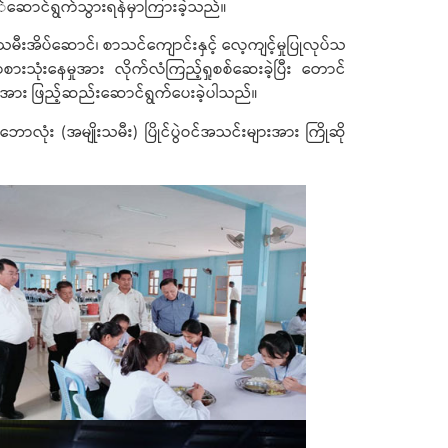
စဥ်ဆောင်ရွက်သွားရန်မှာကြားခဲ့သည်။
းအိပ်ဆောင်၊ စာသင်ကျောင်းနှင့် လေ့ကျင့်မှုပြုလုပ်သ
သုံးနေမှုအား လိုက်လံကြည့်ရှုစစ်ဆေးခဲ့ပြီး တောင်
ားအား ဖြည့်ဆည်းဆောင်ရွက်ပေးခဲ့ပါသည်။
ောလုံး (အမျိုးသမီး) ပြိုင်ပွဲဝင်အသင်းများအား ကြိုဆို