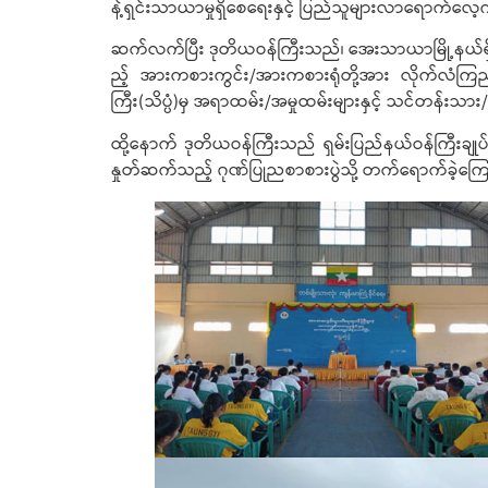
န့်ရှင်းသာယာမှုရှိစေရေးနှင့် ပြည်သူများလာရောက်လေ့
ဆက်လက်ပြီး ဒုတိယဝန်ကြီးသည်၊ အေးသာယာမြို့နယ်ရှိ အ
ည့် အားကစားကွင်း/အားကစားရုံတို့အား လိုက်လံကြည်
ကြီး(သိပ္ပံ)မှ အရာထမ်း/အမှုထမ်းများနှင့် သင်တန်း
ထို့နောက် ဒုတိယဝန်ကြီးသည် ရှမ်းပြည်နယ်ဝန်ကြီးချုပ်မ
နှုတ်ဆက်သည့် ဂုဏ်ပြုညစာစားပွဲသို့ တက်ရောက်ခဲ့က