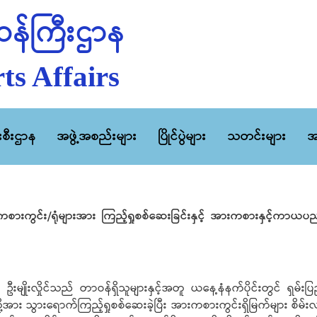
န်ကြီးဌာန
ts Affairs
ီးစီးဌာန
အဖွဲ့အစည်းများ
ပြိုင်ပွဲများ
သတင်းများ
အ
ားကစားကွင်း/ရုံများအား ကြည့်ရှုစစ်ဆေးခြင်းနှင့် အားကစားနှင့်ကာယပ
ျိုးလှိုင်သည် တာဝန်ရှိသူများနှင့်အတူ ယနေ့နံနက်ပိုင်းတွင် ရှမ်းပြည်န
ု့အား သွားရောက်ကြည့်ရှုစစ်ဆေးခဲ့ပြီး အားကစားကွင်းရှိမြက်များ စိ