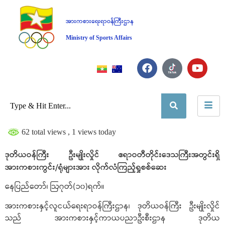
အားကစားရေးရာဝန်ကြီးဌာန
Ministry of Sports Affairs
62 total views
, 1 views today
ဒုတိယဝန်ကြီး ဦးမျိုးလှိုင် ဧရာဝတီတိုင်းဒေသကြီးအတွင်းရှိ
အားကစားကွင်း/ရုံများအား လိုက်လံကြည့်ရှုစစ်ဆေး
နေပြည်တော်၊ ဩဂုတ်(၁၀)ရက်။
အားကစားနှင့်လူငယ်ရေးရာဝန်ကြီးဌာန၊ ဒုတိယဝန်ကြီး ဦးမျိုးလှိုင်
သည် အားကစားနှင့်ကာယပညာဦးစီးဌာန ဒုတိယ