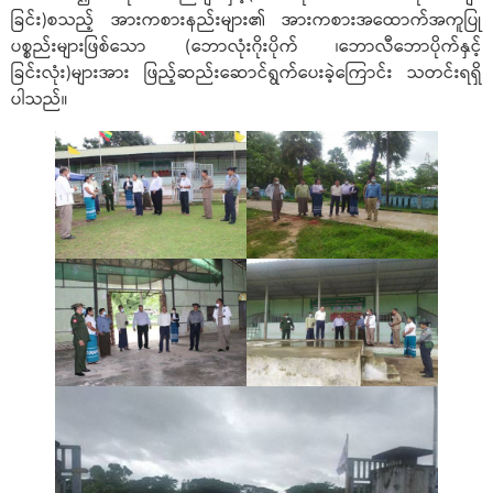
ခြင်း)စသည့် အားကစားနည်းများ၏ အားကစားအထောက်အကူပြု
ပစ္စည်းများဖြစ်သော (ဘောလုံးဂိုးပိုက် ၊ဘောလီဘောပိုက်နှင့်
ခြင်းလုံး)များအား ဖြည့်ဆည်းဆောင်ရွက်ပေးခဲ့ကြောင်း သတင်းရရှိ
ပါသည်။