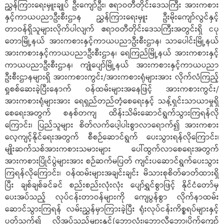
ညွှန်ကြားရေးမှူးချုပ် ဦးကျော်ဦး၊ ဧရာဝတီတိုင်းဒေသကြီး အားကစား
နှင့်ကာယပညာဦးစီးဌာန ညွှန်ကြားရေးမှူး ဦးမိုးကျော်လွင်နှင့်
တာဝန်ရှိသူများလိုက်ပါလျက် ဧရာဝတီတိုင်းဒေသကြီးအတွင်းရှိ ငပု
တောမြို့နယ် အားကစားနှင့်ကာယပညာဦးစီးဌာန၊ သာပေါင်းမြို့နယ်
အားကစားနှင့်ကာယပညာဦးစီးဌာန၊ ရေကြည်မြို့နယ် အားကစားနှင့်
ကာယပညာဦးစီးဌာန၊ ကျုံပျော်မြို့နယ် အားကစားနှင့်ကာယပညာ
ဦးစီးဌာနများရှိ အားကစားကွင်း/အားကစားရုံများအား လိုက်လံကြည့်
ရှုစစ်ဆေးခဲ့ပြီးနောက် ဝန်ထမ်းများအနေဖြင့် အားကစားကွင်း/
အားကစားရုံများအား ရေရှည်တည်တံ့စေရေးနှင့် သန့်ရှင်းသာယာမှုရှိ
စေရေးအတွက် စနစ်တကျ ထိန်းသိမ်းဆောင်ရွက်သွားကြရန်လို
ကြောင်း၊ ပြည်သူများ စိတ်လက်ပေါ့ပါးစွာလာရောက်၍ အားကစား
လေ့ကျင့်နိုင်ရေးအတွက် စီစဉ်ဆောင်ရွက် ပေးသွားရန်လိုကြောင်း၊
မျိုးဆက်သစ်အားကစားသမားများ ပေါ်ထွက်လာစေရေးအတွက်
အားကစားပြိုင်ပွဲများအား စဉ်ဆက်မပြတ် ကျင်းပဆောင်ရွက်ပေးသွား
ကြရန်လိုကြောင်း၊ ဝန်ထမ်းများအချင်းချင်း မိသားစုစိတ်ဓာတ်ထားရှိ
ပြီး ချစ်ချစ်ခင်ခင် စည်းစည်းလုံးလုံး ပျော်ရွှင်စွာဖြင့် နိုင်ငံတော်မှ
ပေးအပ်သည့် လုပ်ငန်းတာဝန်များကို ကျေပွန်စွာ လိုက်နာထမ်း
ဆောင်သွားကြရန် လမ်းညွှန်မှာကြားခဲ့ပြီး ရုံးလုပ်ငန်းကိစ္စရပ်များနှင့်
ပတ်သက်၍ လိုအပ်သည်များနှင့်(ဘောလုံး၊ဘောလီဘော၊ပိုက်ကျော်