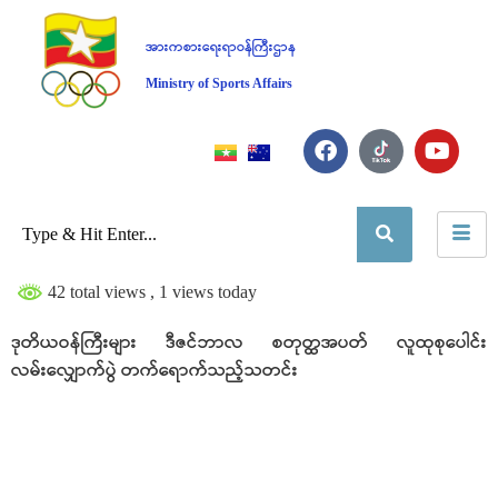
အားကစားရေးရာဝန်ကြီးဌာန
Ministry of Sports Affairs
42 total views
, 1 views today
ဒုတိယဝန်ကြီးများ ဒီဇင်ဘာလ စတုတ္ထအပတ် လူထုစုပေါင်း
လမ်းလျှောက်ပွဲ တက်ရောက်သည့်သတင်း