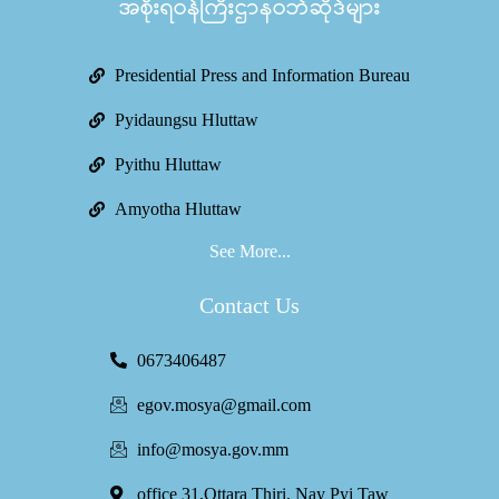
အစိုးရဝန်ကြီးဌာနဝဘ်ဆိုဒ်များ
Presidential Press and Information Bureau
Pyidaungsu Hluttaw
Pyithu Hluttaw
Amyotha Hluttaw
See More...
Contact Us
0673406487
egov.mosya@gmail.com
info@mosya.gov.mm
office 31,Ottara Thiri, Nay Pyi Taw