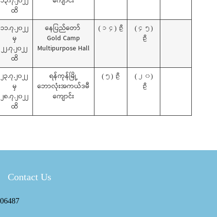
၁၃.၇.၂၀၂၂
ကျောင်း
ထိ
၁၁.၇.၂၀၂၂
နေပြည်တော်
(၁၄)ဦး
(၄၅)
မှ
Gold Camp
ဦး
၂၂.၇.၂၀၂၂
Multipurpose Hall
ထိ
၂၃.၇.၂၀၂၂
ရန်ကုန်မြို့
(၅)ဦး
(၂၀)
မှ
ဘောလုံးအကယ်ဒမီ
ဦး
၂၈.၇.၂၀၂၂
ကျောင်း
ထိ
Contact Us
06487