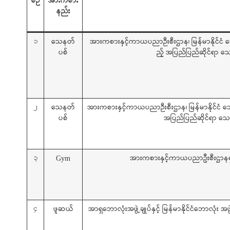
စဉ်
အားကစား
နည်း
သေနတ်
အားကစားနှင့်ကာယပညာဉီးစီးဌာန၊ မြန်မာနိုင်ငံ သ
၁
ပစ်
ည့် အပြည်ပြည်ဆိုင်ရာ 
သေနတ်
အားကစားနှင့်ကာယပညာဉီးစီးဌာန၊ မြန်မာနိုင်ငံ သေ
၂
ပစ်
အပြည်ပြည်ဆိုင်ရာ သ
အားကစားနှင့်ကာယပညာဦးစီးဌာနမှ က
၃
Gym
ဖူဆယ်
အာရှဘောလုံးအဖွဲ့ချုပ်နှင့် မြန်မာနိုင်ငံဘောလုံး အ
၄