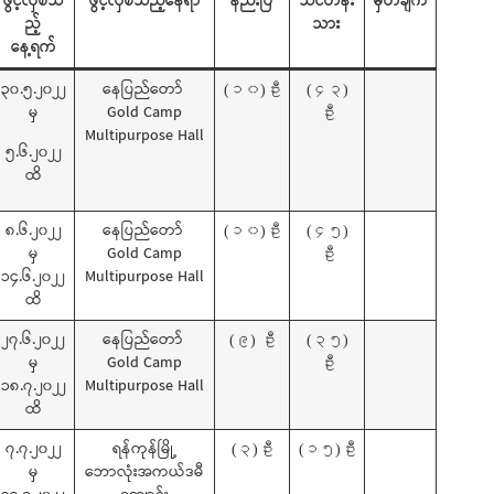
ဖွင့်လှစ်သ
ဖွင့်လှစ်သည့်နေရာ
နည်းပြ
သင်တန်း
မှတ်ချက်
ည့်
သား
နေ့ရက်
၃၀.၅.၂၀၂၂
နေပြည်တော်
(၁၀)ဦး
(၄၃)
မှ
Gold Camp
ဦး
Multipurpose Hall
၅.၆.၂၀၂၂
ထိ
၈.၆.၂၀၂၂
နေပြည်တော်
(၁၀)ဦး
(၄၅)
မှ
Gold Camp
ဦး
၁၄.၆.၂၀၂၂
Multipurpose Hall
ထိ
၂၇.၆.၂၀၂၂
နေပြည်တော်
(၉) ဦး
(၃၅)
မှ
Gold Camp
ဦး
၁၈.၇.၂၀၂၂
Multipurpose Hall
ထိ
၇.၇.၂၀၂၂
ရန်ကုန်မြို့
(၃)ဦး
(၁၅)ဦး
မှ
ဘောလုံးအကယ်ဒမီ