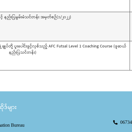
ီးနှင့် နည်းပြမွမ်းမံသင်တန်း အမှတ်စဉ်(၁/၂၀၂၂)
ဖွဲ့ချုပ်တို့ ပူးပေါင်းဖွင့်လှစ်သည့် AFC Futsal Level 1 Coaching Course (ဖူဆယ်
နည်းပြသင်တန်း)
ုဒ်များ
06734
mation Bureau