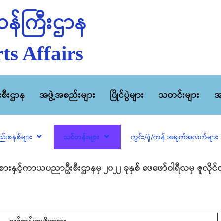
န်ကြီးဌာန
ts Affairs
ီးစီးဌာန
အဖွဲ့အစည်းများ
ပြိုင်ပွဲများ
သတင်းများ
အ
ည်းစနစ်များ
သင်တန်းများ
ကွင်း/ရုံ/ကန် အချက်အလက်များ
နှင့်ကာယပညာဦးစီးဌာနမှ ၂၀၂၂ ခုနှစ် ဖေဖော်ဝါရီလမှ ဇူလိုင်