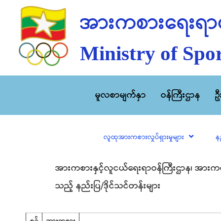
အားကစားရေးရာဝ
Ministry of Spor
မူလစာမျက်နှာ
ဝန်ကြီးဌာန
ဥ
လူထုအားကစားလှုပ်ရှားမှုများ
န
အားကစားနှင့်လူငယ်ရေးရာဝန်ကြီးဌာန၊ အားကစား
သည့် နည်းပြ/ဒိုင်သင်တန်းများ