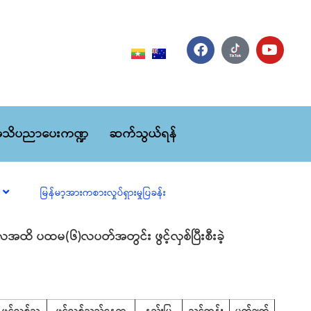
သိပညာပေးကဏ္ဍ
ဆက်သွယ်ရန်
မြန်မာ့အားကစားလှုပ်ရှားမှုပြခန်း
လအထိ ပထမ(၆)လပတ်အတွင်း ဖွင့်လှစ်ပြီးစီးခဲ့