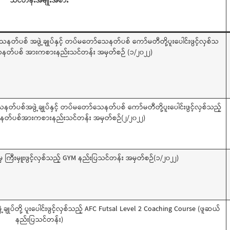
သင်တန်းအမျိုးအစား
ေနတ်ပစ် အဖွဲ့ချုပ်နှင့် တပ်မတော်သေနတ်ပစ် ကော်မတီတို့ပူးပေါင်းဖွင့်လှစ်သ
သေနတ်ပစ် အားကစားနည်းသင်တန်း အမှတ်စဉ် (၁/၂၀၂၂)
နတ်ပစ်အဖွဲ့ချုပ်နှင့် တပ်မတော်သေနတ်ပစ် ကော်မတီတို့ပူးပေါင်းဖွင့်လှစ်သည့်
ေနတ်ပစ်အားကစားနည်းသင်တန်း အမှတ်စဉ်(၂/၂၀၂၂)
ြီးမှူးဖွင့်လှစ်သည့် GYM နည်းပြသင်တန်း အမှတ်စဉ်(၁/၂၀၂၂)
ဖွဲ့ချုပ်တို့ ပူးပေါင်းဖွင့်လှစ်သည့် AFC Futsal Level 2 Coaching Course (ဖူဆယ်
နည်းပြသင်တန်း)