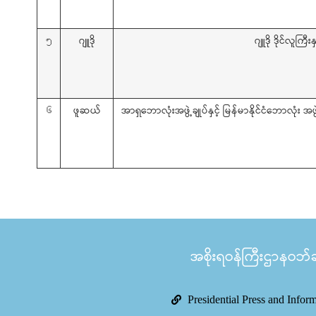
ဂျူဒို
ဂျူဒို ဒိုင်လူကြ
၅
ဖူဆယ်
အာရှဘောလုံးအဖွဲ့ချုပ်နှင့် မြန်မာနိုင်ငံဘောလုံး အ
၆
အစိုးရဝန်ကြီးဌာနဝဘ်ဆိ
Presidential Press and Infor