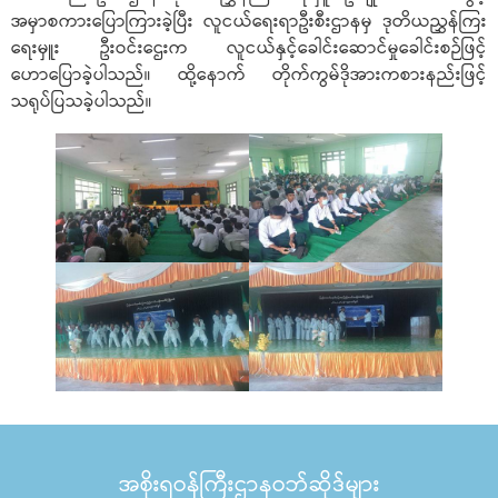
အမှာစကားပြောကြားခဲ့ပြီး လူငယ်ရေးရာဦးစီးဌာနမှ ဒုတိယညွှန်ကြး
ရေးမှူး ဦးဝင်းဌေးက လူငယ်နှင့်ခေါင်းဆောင်မှုခေါင်းစဉ်ဖြင့်
ဟောပြောခဲ့ပါသည်။ ထို့နောက် တိုက်ကွမ်ဒိုအားကစားနည်းဖြင့်
သရုပ်ပြသခဲ့ပါသည်။
အစိုးရဝန်ကြီးဌာနဝဘ်ဆိုဒ်များ