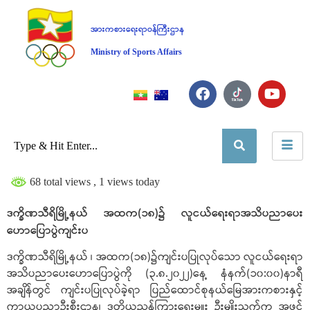
အားကစားရေးရာဝန်ကြီးဌာန
Ministry of Sports Affairs
68 total views
, 1 views today
ဒက္ခိဏသီရိမြို့နယ် အထက(၁၈)၌ လူငယ်ရေးရာအသိပညာပေး
ဟောပြောပွဲကျင်းပ
ဒက္ခိဏသီရိမြို့နယ် ၊ အထက(၁၈)၌ကျင်းပပြုလုပ်သော လူငယ်ရေးရာ
အသိပညာပေးဟောပြောပွဲကို (၃.၈.၂၀၂၂)နေ့ နံနက်(၁၀:၀၀)နာရီ
အချိန်တွင် ကျင်းပပြုလုပ်ခဲ့ရာ ပြည်ထောင်စုနယ်မြေအားကစားနှင့်
ကာယပညာဦးစီးဌာန၊ ဒုတိယညွှန်ကြားရေးမှူး ဦးမျိုးသက်က အဖွင့်