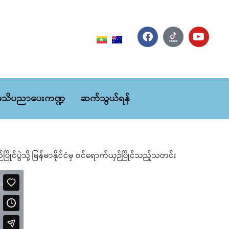
သိပညာပေးကဏ္ဍ
ဆက်သွယ်ရန်
ွဲသို့ မြန်မာနိုင်ငံမှ ဝင်ရောက်ယှဉ်ပြိုင်သည့်သတင်း