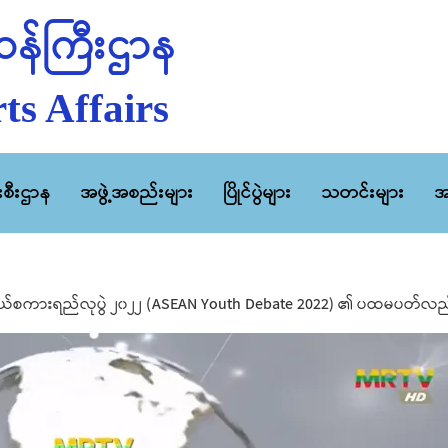
န်ကြီးဌာန
ts Affairs
ီးစီးဌာန
အဖွဲ့အစည်းများ
ပြိုင်ပွဲများ
သတင်းများ
အ
ငယ်စကားရည်လုပွဲ ၂၀၂၂ (ASEAN Youth Debate 2022) ၏ ပထမပတ်လည်ပြိုင်ပ