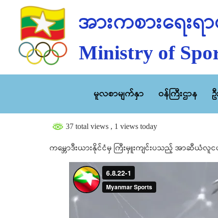
အားကစားရေးရာဝ
Ministry of Spor
မူလစာမျက်နှာ
ဝန်ကြီးဌာန
ဥ
37 total views
, 1 views today
ကမ္ဘောဒီးယားနိုင်ငံမှ ကြီးမှူးကျင်းပသည့် အာဆီယံလူ