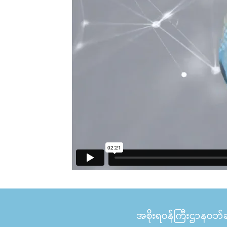
အစိုးရဝန်ကြီးဌာနဝဘ်ဆိ