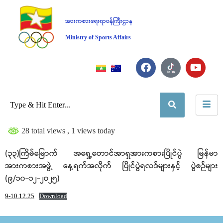
အားကစားရေးရာဝန်ကြီးဌာန
Ministry of Sports Affairs
28 total views
, 1 views today
(၃၃)ကြိမ်မြောက် အရှေ့တောင်အာရှအားကစားပြိုင်ပွဲ မြန်မာ
အားကစားအဖွဲ့ နေ့ရက်အလိုက် ပြိုင်ပွဲရလဒ်များနှင့် ပွဲစဉ်များ
(၉/၁၀-၁၂-၂၀၂၅)
9-10.12.25
Download