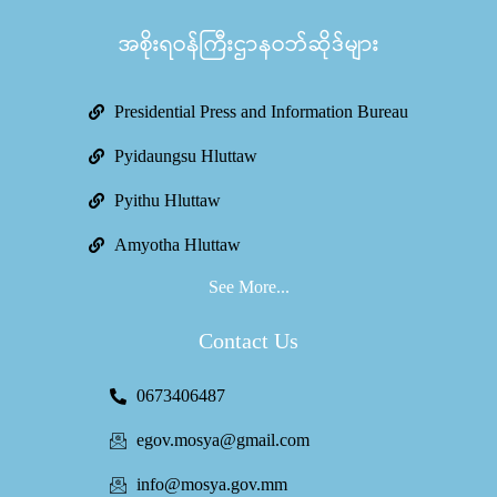
အစိုးရဝန်ကြီးဌာနဝဘ်ဆိုဒ်များ
Presidential Press and Information Bureau
Pyidaungsu Hluttaw
Pyithu Hluttaw
Amyotha Hluttaw
See More...
Contact Us
0673406487
egov.mosya@gmail.com
info@mosya.gov.mm